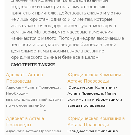
сплоченный коллектив. Благодаря взаимной
поддержке и осмотрительному отношению
приятель к приятелю, действовать славно и уютно
не лишь юристам, однако и клиентам, которые
испытывают очень дружественную атмосферу в
компании. Мы верим, что массовые изменения
начинаются с малого. Потому, внедряя высочайшие
ценности и стандарты ведения бизнеса в своей
деятельности, мы вносим взнос в развитие
юридического рынка и бизнеса в целом.
СМОТРИТЕ ТАКЖЕ
Адвокат - Астана
Юридическая Компания -
Правоведы
Астана Правоведы
Адвокат - Астана Правоведы.
Юридическая Компания -
Необходим
Астана Правоведы. Мы не
квалифицированный адвокат
скупимся на информацию и
по уголовным либо
всегда постараемся
гражданским делам?
предоставлять
Предлагаем целый комплекс
исчерпывающие консультации
Адвокат в Астана
Юридическая Компания в
услуг для оказания правовой
для наших клиентов даже в тех
Правоведы
Астана Правоведы
помощи под ключ своим
вариантах, когда они еще не
Адвокат в Астана Правоведы.
Юридическая Компания в