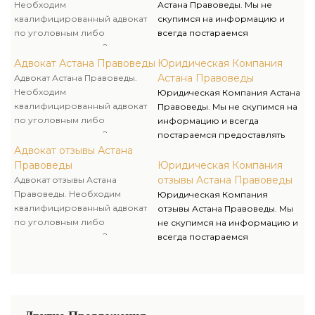
клиентам. Комплексное
пользовались юридическими
Необходим
Астана Правоведы. Мы не
обслуживание физических и
услугами нашей компании.
квалифицированный адвокат
скупимся на информацию и
юридических лиц.
по уголовным либо
всегда постараемся
Индивидуальный подход к
гражданским делам?
предоставлять
каждому клиенту.
Предлагаем целый комплекс
исчерпывающие консультации
Адвокат Астана Правоведы
Юридическая Компания
услуг для оказания правовой
для наших клиентов даже в тех
Астана Правоведы
Адвокат Астана Правоведы.
помощи под ключ своим
вариантах, когда они еще не
Необходим
Юридическая Компания Астана
клиентам. Комплексное
пользовались юридическими
квалифицированный адвокат
Правоведы. Мы не скупимся на
обслуживание физических и
услугами нашей компании.
по уголовным либо
информацию и всегда
юридических лиц.
гражданским делам?
постараемся предоставлять
Индивидуальный подход к
Предлагаем целый комплекс
исчерпывающие консультации
Адвокат отзывы Астана
каждому клиенту.
услуг для оказания правовой
для наших клиентов даже в тех
Правоведы
Юридическая Компания
помощи под ключ своим
вариантах, когда они еще не
отзывы Астана Правоведы
Адвокат отзывы Астана
клиентам. Комплексное
пользовались юридическими
Правоведы. Необходим
Юридическая Компания
обслуживание физических и
услугами нашей компании.
квалифицированный адвокат
отзывы Астана Правоведы. Мы
юридических лиц.
по уголовным либо
не скупимся на информацию и
Индивидуальный подход к
гражданским делам?
всегда постараемся
каждому клиенту.
Предлагаем целый комплекс
предоставлять
услуг для оказания правовой
исчерпывающие консультации
помощи под ключ своим
для наших клиентов даже в тех
клиентам. Комплексное
вариантах, когда они еще не
обслуживание физических и
пользовались юридическими