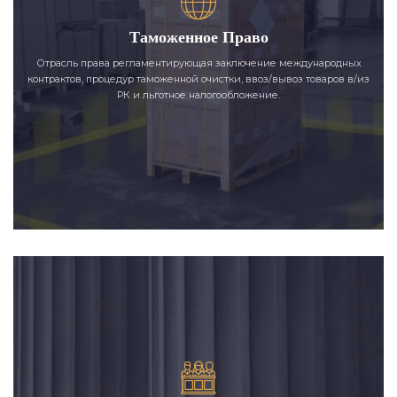
Таможенное Право
Отрасль права регламентирующая заключение международных
контрактов, процедур таможенной очистки, ввоз/вывоз товаров в/из
РК и льготное налогообложение.