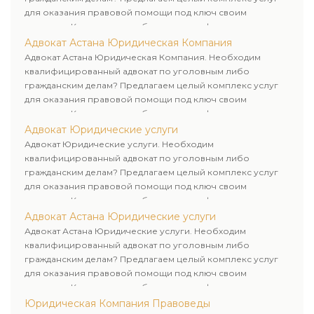
для оказания правовой помощи под ключ своим
клиентам. Комплексное обслуживание физических и
юридических лиц. Индивидуальный подход к каждому
Адвокат Астана Юридическая Компания
клиенту.
Адвокат Астана Юридическая Компания. Необходим
квалифицированный адвокат по уголовным либо
гражданским делам? Предлагаем целый комплекс услуг
для оказания правовой помощи под ключ своим
клиентам. Комплексное обслуживание физических и
юридических лиц. Индивидуальный подход к каждому
Адвокат Юридические услуги
клиенту.
Адвокат Юридические услуги. Необходим
квалифицированный адвокат по уголовным либо
гражданским делам? Предлагаем целый комплекс услуг
для оказания правовой помощи под ключ своим
клиентам. Комплексное обслуживание физических и
юридических лиц. Индивидуальный подход к каждому
Адвокат Астана Юридические услуги
клиенту.
Адвокат Астана Юридические услуги. Необходим
квалифицированный адвокат по уголовным либо
гражданским делам? Предлагаем целый комплекс услуг
для оказания правовой помощи под ключ своим
клиентам. Комплексное обслуживание физических и
юридических лиц. Индивидуальный подход к каждому
Юридическая Компания Правоведы