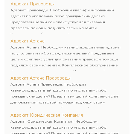
Адвокат Правоведы
Адвокат Правоведы. Необходим квалифицированный
адвокат по уголовным либо гражданским делам?
Предлагаем целый комплекс услуг для оказания
правовой помощи под ключ своим клиентам.
Комплексное обслуживание физических и юридических
лиц. Индивидуальный подход к каждому клиенту.
Адвокат Астана
Адвокат Астана. Необходим квалифицированный адвокат
по уголовным либо гражданским делам? Предлагаем
целый комплекс услуг для оказания правовой помощи
под ключ своим клиентам. Комплексное обслуживание
физических и юридических лиц. Индивидуальный подход к
каждому клиенту.
Адвокат Астана Правоведы
Адвокат Астана Правоведы. Необходим
квалифицированный адвокат по уголовным либо
гражданским делам? Предлагаем целый комплекс услуг
для оказания правовой помощи под ключ своим
клиентам. Комплексное обслуживание физических и
юридических лиц. Индивидуальный подход к каждому
Адвокат Юридическая Компания
клиенту.
Адвокат Юридическая Компания. Необходим
квалифицированный адвокат по уголовным либо
гражданским делам? Предлагаем целый комплекс услуг