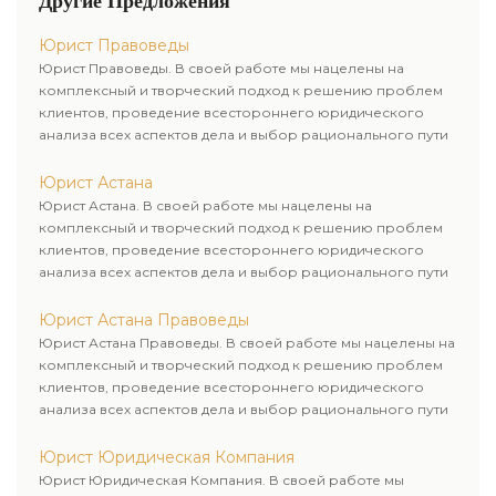
Другие Предложения
юридических лиц.
услугами нашей компании.
Индивидуальный подход к
Юрист Правоведы
каждому клиенту.
Юрист Правоведы. В своей работе мы нацелены на
комплексный и творческий подход к решению проблем
клиентов, проведение всестороннего юридического
анализа всех аспектов дела и выбор рационального пути
для его успешного завершения.
Юрист Астана
Юрист Астана. В своей работе мы нацелены на
комплексный и творческий подход к решению проблем
клиентов, проведение всестороннего юридического
анализа всех аспектов дела и выбор рационального пути
для его успешного завершения.
Юрист Астана Правоведы
Юрист Астана Правоведы. В своей работе мы нацелены на
комплексный и творческий подход к решению проблем
клиентов, проведение всестороннего юридического
анализа всех аспектов дела и выбор рационального пути
для его успешного завершения.
Юрист Юридическая Компания
Юрист Юридическая Компания. В своей работе мы