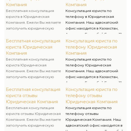
то Вам необходимо только
предоставления более
Компания
Компания
обратится в нашу
детализированной
Бесплатная консультация
Консультация юриста по
юридическую компанию, где
консультации, мы с радостью
юриста в Юридическая
телефону в Юридическая
наши юристы отыщут ответы на
договоримся о встрече с вами.
Компания. Ежели Вы желаете
Компания. Наш адвокатский
самые запутанные правовые
заполучить юридическую
офис находится в Казахстан,
вопросы.
консультацию по
Астанапр. Богенбай Батыра 18
легкодоступной стоимости, от
ежели имеется надобность в
Бесплатная консультация
Консультация юриста по
профессионалов своего дела,
личной встречи, для
юриста Юридическая
телефону Юридическая
то Вам необходимо только
предоставления более
Компания
Компания
обратится в нашу
детализированной
Бесплатная консультация
Консультация юриста по
юридическую компанию, где
консультации, мы с радостью
юриста Юридическая
телефону Юридическая
наши юристы отыщут ответы на
договоримся о встрече с вами.
Компания. Ежели Вы желаете
Компания. Наш адвокатский
самые запутанные правовые
заполучить юридическую
офис находится в Казахстан,
вопросы.
консультацию по
Астанапр. Богенбай Батыра 18
легкодоступной стоимости, от
ежели имеется надобность в
Бесплатная консультация
Консультация юриста по
профессионалов своего дела,
личной встречи, для
юриста отзывы
телефону отзывы
то Вам необходимо только
предоставления более
Юридическая Компания
Юридическая Компания
обратится в нашу
детализированной
Бесплатная консультация
Консультация юриста по
юридическую компанию, где
консультации, мы с радостью
юриста отзывы Юридическая
телефону отзывы
наши юристы отыщут ответы на
договоримся о встрече с вами.
Компания. Ежели Вы желаете
Юридическая Компания. Наш
самые запутанные правовые
заполучить юридическую
адвокатский офис находится в
вопросы.