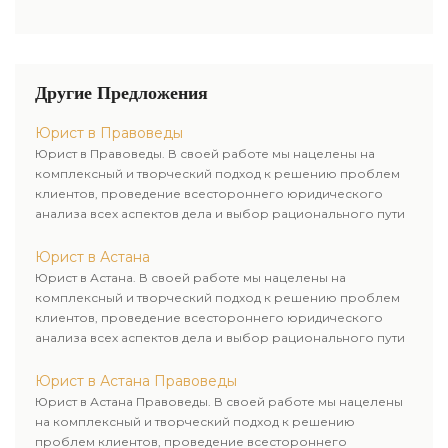
консультацию по
Казахстан, Астанапр. Богенбай
легкодоступной стоимости, от
Батыра 18 ежели имеется
профессионалов своего дела,
надобность в личной встречи,
то Вам необходимо только
для предоставления более
обратится в нашу
детализированной
Другие Предложения
юридическую компанию, где
консультации, мы с радостью
наши юристы отыщут ответы на
договоримся о встрече с вами.
Юрист в Правоведы
самые запутанные правовые
Юрист в Правоведы. В своей работе мы нацелены на
вопросы.
комплексный и творческий подход к решению проблем
клиентов, проведение всестороннего юридического
анализа всех аспектов дела и выбор рационального пути
для его успешного завершения.
Юрист в Астана
Юрист в Астана. В своей работе мы нацелены на
комплексный и творческий подход к решению проблем
клиентов, проведение всестороннего юридического
анализа всех аспектов дела и выбор рационального пути
для его успешного завершения.
Юрист в Астана Правоведы
Юрист в Астана Правоведы. В своей работе мы нацелены
на комплексный и творческий подход к решению
проблем клиентов, проведение всестороннего