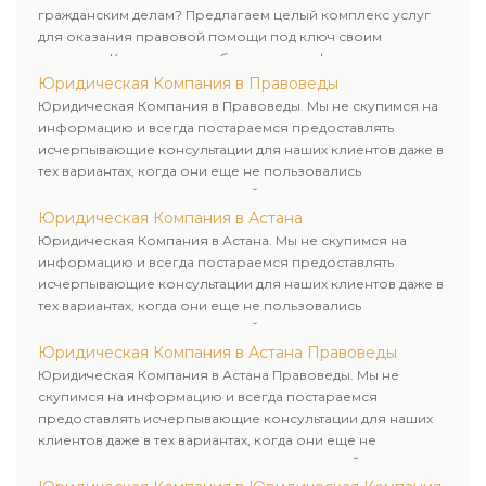
гражданским делам? Предлагаем целый комплекс услуг
для оказания правовой помощи под ключ своим
клиентам. Комплексное обслуживание физических и
юридических лиц. Индивидуальный подход к каждому
Юридическая Компания в Правоведы
клиенту.
Юридическая Компания в Правоведы. Мы не скупимся на
информацию и всегда постараемся предоставлять
исчерпывающие консультации для наших клиентов даже в
тех вариантах, когда они еще не пользовались
юридическими услугами нашей компании.
Юридическая Компания в Астана
Юридическая Компания в Астана. Мы не скупимся на
информацию и всегда постараемся предоставлять
исчерпывающие консультации для наших клиентов даже в
тех вариантах, когда они еще не пользовались
юридическими услугами нашей компании.
Юридическая Компания в Астана Правоведы
Юридическая Компания в Астана Правоведы. Мы не
скупимся на информацию и всегда постараемся
предоставлять исчерпывающие консультации для наших
клиентов даже в тех вариантах, когда они еще не
пользовались юридическими услугами нашей компании.