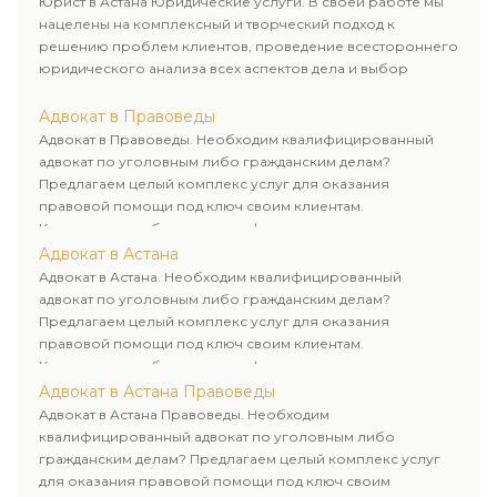
Юрист в Астана Юридические услуги. В своей работе мы
нацелены на комплексный и творческий подход к
решению проблем клиентов, проведение всестороннего
юридического анализа всех аспектов дела и выбор
рационального пути для его успешного завершения.
Адвокат в Правоведы
Адвокат в Правоведы. Необходим квалифицированный
адвокат по уголовным либо гражданским делам?
Предлагаем целый комплекс услуг для оказания
правовой помощи под ключ своим клиентам.
Комплексное обслуживание физических и юридических
лиц. Индивидуальный подход к каждому клиенту.
Адвокат в Астана
Адвокат в Астана. Необходим квалифицированный
адвокат по уголовным либо гражданским делам?
Предлагаем целый комплекс услуг для оказания
правовой помощи под ключ своим клиентам.
Комплексное обслуживание физических и юридических
лиц. Индивидуальный подход к каждому клиенту.
Адвокат в Астана Правоведы
Адвокат в Астана Правоведы. Необходим
квалифицированный адвокат по уголовным либо
гражданским делам? Предлагаем целый комплекс услуг
для оказания правовой помощи под ключ своим