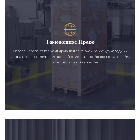
Таможенное Право
Отрасль права регламентирующая заключение международных
контрактов, процедур таможенной очистки, ввоз/вывоз товаров в/из
РК и льготное налогообложение.