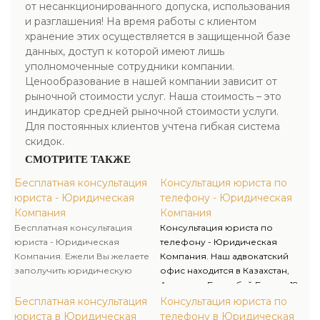
от несанкционированного допуска, использования
и разглашения! На время работы с клиентом
хранение этих осуществляется в защищенной базе
данных, доступ к которой имеют лишь
уполномоченные сотрудники компании.
Ценообразование в нашей компании зависит от
рыночной стоимости услуг. Наша стоимость – это
индикатор средней рыночной стоимости услуги.
Для постоянных клиентов учтена гибкая система
скидок.
СМОТРИТЕ ТАКЖЕ
Бесплатная консультация
Консультация юриста по
юриста - Юридическая
телефону - Юридическая
Компания
Компания
Бесплатная консультация
Консультация юриста по
юриста - Юридическая
телефону - Юридическая
Компания. Ежели Вы желаете
Компания. Наш адвокатский
заполучить юридическую
офис находится в Казахстан,
консультацию по
Астанапр. Богенбай Батыра 18
легкодоступной стоимости, от
ежели имеется надобность в
Бесплатная консультация
Консультация юриста по
профессионалов своего дела,
личной встречи, для
юриста в Юридическая
телефону в Юридическая