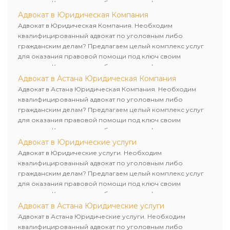
клиентам. Комплексное обслуживание физических и
юридических лиц. Индивидуальный подход к каждому
Адвокат в Юридическая Компания
клиенту.
Адвокат в Юридическая Компания. Необходим
квалифицированный адвокат по уголовным либо
гражданским делам? Предлагаем целый комплекс услуг
для оказания правовой помощи под ключ своим
клиентам. Комплексное обслуживание физических и
юридических лиц. Индивидуальный подход к каждому
Адвокат в Астана Юридическая Компания
клиенту.
Адвокат в Астана Юридическая Компания. Необходим
квалифицированный адвокат по уголовным либо
гражданским делам? Предлагаем целый комплекс услуг
для оказания правовой помощи под ключ своим
клиентам. Комплексное обслуживание физических и
юридических лиц. Индивидуальный подход к каждому
Адвокат в Юридические услуги
клиенту.
Адвокат в Юридические услуги. Необходим
квалифицированный адвокат по уголовным либо
гражданским делам? Предлагаем целый комплекс услуг
для оказания правовой помощи под ключ своим
клиентам. Комплексное обслуживание физических и
юридических лиц. Индивидуальный подход к каждому
Адвокат в Астана Юридические услуги
клиенту.
Адвокат в Астана Юридические услуги. Необходим
квалифицированный адвокат по уголовным либо