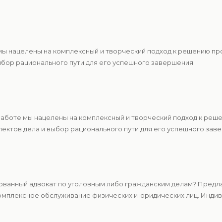
 мы нацелены на комплексный и творческий подход к решению п
ыбор рационального пути для его успешного завершения.
 работе мы нацелены на комплексный и творческий подход к ре
ектов дела и выбор рационального пути для его успешного зав
ванный адвокат по уголовным либо гражданским делам? Предла
мплексное обслуживание физических и юридических лиц. Индиви