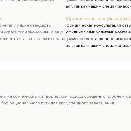
акт, так как нашим спецам знако
и
Юридическая консультация о
Сочетая лучшие стандарты
Юридическая консультация отз
ки украинской экономики, а еще
юридическими услугами компани
й клиента мы защищаем их права
грамотно составленное исково
акт, так как нашим спецам знако
ены на комплексный и творческий подход к решению проблем к
ыбор рационального пути для его успешного завершения.