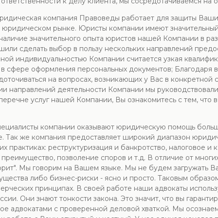
ответственности к делу клиента, мы сосредотачиваемся на 
Юридическая компания Правоведы работает для защиты Ваши
 юридическом рынке. Юристы компании имеют значительный о
 наличие значительного опыта юристов нашей Компании в раз
шили сделать выбор в пользу нескольких направлений предос
ной индивидуальностью Компании считается узкая квалифика
ги в сфере оформления персональных документов; Благодар
оточиваться на вопросах, возникающих у Вас в конкретной 
ии направлений деятельности Компании мы руководствовали
В перечне услуг нашей Компании, Вы ознакомитесь с тем, чт
пециалисты компании оказывают юридическую помощь больши
е. Так же компания предоставляет широкий диапазон юридич
их практиках: реструктуризация и банкротство, налоговое и
 преимущество, позволение споров и т.д. В отличие от мног
оворит". Мы говорим на Вашем языке. Мы не будем загружать 
щества либо бизнес-риски - ясно и просто. Таковым образо
мерческих принципах. В своей работе наши адвокаты исполь
ии. Они знают тонкости закона. Это значит, что вы гарант
 адвокатами с проверенной деловой хваткой. Мы осознаем,