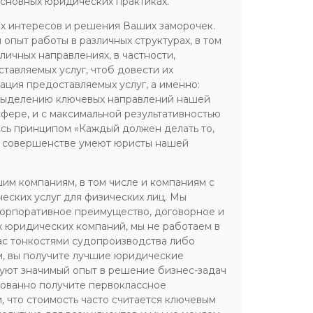
основных юридических практиках.
х интересов и решения Ваших заморочек.
пыт работы в различных структурах, в том
личных направлениях, в частности,
тавляемых услуг, чтоб довести их
ция предоставляемых услуг, а именно:
я выделению ключевых направлений нашей
сфере, и с максимальной результативностью
сь принципом «Каждый должен делать то,
о в совершенстве умеют юристы нашей
м компаниям, в том числе и компаниям с
еских услуг для физических лиц. Мы
 корпоративное преимущество, договорное и
их юридических компаний, мы не работаем в
Вас тонкостями судопроизводства либо
м, вы получите лучшие юридические
зуют значимый опыт в решение бизнес-задач
ированно получите первоклассное
 что стоимость часто считается ключевым