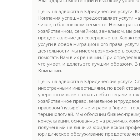
Благодаря компетенции и высокому уровню 
Цены на адвоката в Юридические услуги. 
Компания успешно предоставляет услуги на
числе, в банковском сегменте. Несмотря на
хозяйственном, семейном, земельном, мы ре
предоставление до совершенства. Характер
услуги в сфере миграционного права. услу
деятельности, мы имеем возможность сосред
помогать Вам в их решении. При определен
что умеет, и делать это лучшим образом». 
Компании.
Цены на адвоката в Юридические услуги. С
иностранными инвестициями, по всей стран
уверенно можем назвать себя спецами в так
хозяйственное право, земельное и трудовое
правовом 'пузыре' и не играем в "юрист -г
терминологией. Мы объясним бизнес-преиму
консультации, основанные на разумных ком
полученный не лишь из юридической професс
юридическое обслуживание предоставляемое