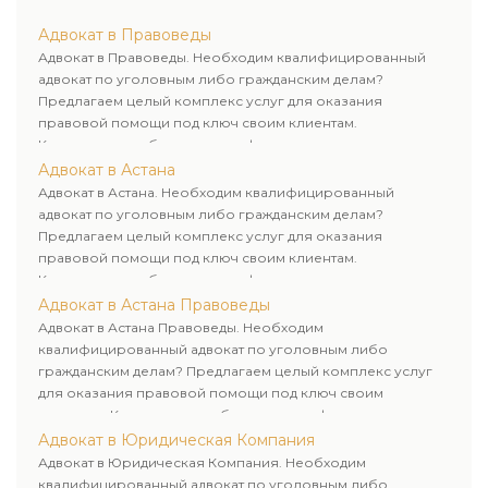
рационального пути для его успешного завершения.
Адвокат в Правоведы
Адвокат в Правоведы. Необходим квалифицированный
адвокат по уголовным либо гражданским делам?
Предлагаем целый комплекс услуг для оказания
правовой помощи под ключ своим клиентам.
Комплексное обслуживание физических и юридических
лиц. Индивидуальный подход к каждому клиенту.
Адвокат в Астана
Адвокат в Астана. Необходим квалифицированный
адвокат по уголовным либо гражданским делам?
Предлагаем целый комплекс услуг для оказания
правовой помощи под ключ своим клиентам.
Комплексное обслуживание физических и юридических
лиц. Индивидуальный подход к каждому клиенту.
Адвокат в Астана Правоведы
Адвокат в Астана Правоведы. Необходим
квалифицированный адвокат по уголовным либо
гражданским делам? Предлагаем целый комплекс услуг
для оказания правовой помощи под ключ своим
клиентам. Комплексное обслуживание физических и
юридических лиц. Индивидуальный подход к каждому
Адвокат в Юридическая Компания
клиенту.
Адвокат в Юридическая Компания. Необходим
квалифицированный адвокат по уголовным либо