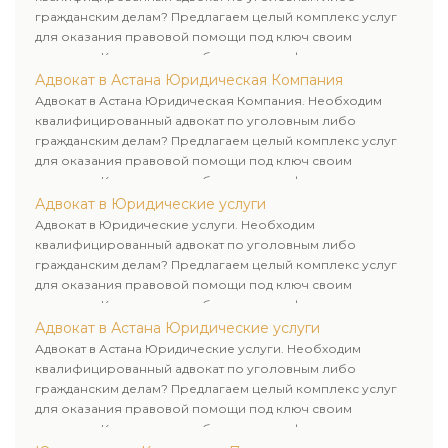
гражданским делам? Предлагаем целый комплекс услуг
для оказания правовой помощи под ключ своим
клиентам. Комплексное обслуживание физических и
юридических лиц. Индивидуальный подход к каждому
Адвокат в Астана Юридическая Компания
клиенту.
Адвокат в Астана Юридическая Компания. Необходим
квалифицированный адвокат по уголовным либо
гражданским делам? Предлагаем целый комплекс услуг
для оказания правовой помощи под ключ своим
клиентам. Комплексное обслуживание физических и
юридических лиц. Индивидуальный подход к каждому
Адвокат в Юридические услуги
клиенту.
Адвокат в Юридические услуги. Необходим
квалифицированный адвокат по уголовным либо
гражданским делам? Предлагаем целый комплекс услуг
для оказания правовой помощи под ключ своим
клиентам. Комплексное обслуживание физических и
юридических лиц. Индивидуальный подход к каждому
Адвокат в Астана Юридические услуги
клиенту.
Адвокат в Астана Юридические услуги. Необходим
квалифицированный адвокат по уголовным либо
гражданским делам? Предлагаем целый комплекс услуг
для оказания правовой помощи под ключ своим
клиентам. Комплексное обслуживание физических и