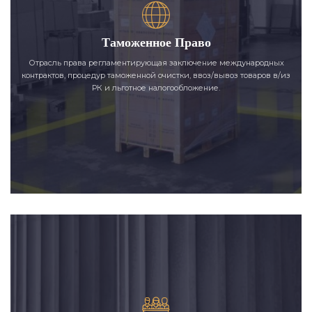
Таможенное Право
Отрасль права регламентирующая заключение международных
контрактов, процедур таможенной очистки, ввоз/вывоз товаров в/из
РК и льготное налогообложение.