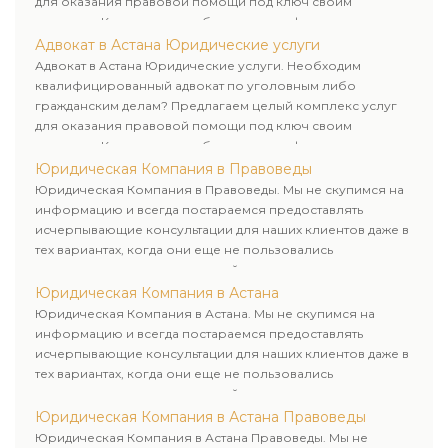
для оказания правовой помощи под ключ своим
клиентам. Комплексное обслуживание физических и
юридических лиц. Индивидуальный подход к каждому
Адвокат в Астана Юридические услуги
клиенту.
Адвокат в Астана Юридические услуги. Необходим
квалифицированный адвокат по уголовным либо
гражданским делам? Предлагаем целый комплекс услуг
для оказания правовой помощи под ключ своим
клиентам. Комплексное обслуживание физических и
юридических лиц. Индивидуальный подход к каждому
Юридическая Компания в Правоведы
клиенту.
Юридическая Компания в Правоведы. Мы не скупимся на
информацию и всегда постараемся предоставлять
исчерпывающие консультации для наших клиентов даже в
тех вариантах, когда они еще не пользовались
юридическими услугами нашей компании.
Юридическая Компания в Астана
Юридическая Компания в Астана. Мы не скупимся на
информацию и всегда постараемся предоставлять
исчерпывающие консультации для наших клиентов даже в
тех вариантах, когда они еще не пользовались
юридическими услугами нашей компании.
Юридическая Компания в Астана Правоведы
Юридическая Компания в Астана Правоведы. Мы не