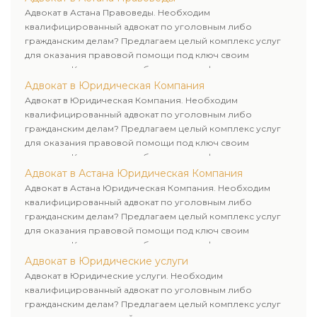
Адвокат в Астана Правоведы. Необходим
квалифицированный адвокат по уголовным либо
гражданским делам? Предлагаем целый комплекс услуг
для оказания правовой помощи под ключ своим
клиентам. Комплексное обслуживание физических и
юридических лиц. Индивидуальный подход к каждому
Адвокат в Юридическая Компания
клиенту.
Адвокат в Юридическая Компания. Необходим
квалифицированный адвокат по уголовным либо
гражданским делам? Предлагаем целый комплекс услуг
для оказания правовой помощи под ключ своим
клиентам. Комплексное обслуживание физических и
юридических лиц. Индивидуальный подход к каждому
Адвокат в Астана Юридическая Компания
клиенту.
Адвокат в Астана Юридическая Компания. Необходим
квалифицированный адвокат по уголовным либо
гражданским делам? Предлагаем целый комплекс услуг
для оказания правовой помощи под ключ своим
клиентам. Комплексное обслуживание физических и
юридических лиц. Индивидуальный подход к каждому
Адвокат в Юридические услуги
клиенту.
Адвокат в Юридические услуги. Необходим
квалифицированный адвокат по уголовным либо
гражданским делам? Предлагаем целый комплекс услуг