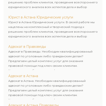
решению проблем клиентов, проведение всестороннего
юридического анализа всех аспектов дела и выбор
рационального пути для его успешного завершения.
Юрист в Астана Юридические услуги
Юрист в Астана Юридические услуги. В своей работе мы
нацелены на комплексный и творческий подход к
решению проблем клиентов, проведение всестороннего
юридического анализа всех аспектов дела и выбор
рационального пути для его успешного завершения.
Адвокат в Правоведы
Адвокат в Правоведы. Необходим квалифицированный
адвокат по уголовным либо гражданским делам?
Предлагаем целый комплекс услуг для оказания
правовой помощи под ключ своим клиентам.
Комплексное обслуживание физических и юридических
лиц. Индивидуальный подход к каждому клиенту.
Адвокат в Астана
Адвокат в Астана. Необходим квалифицированный
адвокат по уголовным либо гражданским делам?
Предлагаем целый комплекс услуг для оказания
правовой помощи под ключ своим клиентам.
Комплексное обслуживание физических и юридических
лиц. Индивидуальный подход к каждому клиенту.
Адвокат в Астана Правоведы