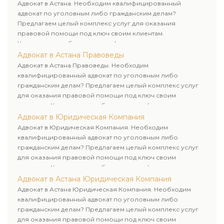
Адвокат в Астана. Необходим квалифицированный
адвокат по уголовным либо гражданским делам?
Предлагаем целый комплекс услуг для оказания
правовой помощи под ключ своим клиентам.
Комплексное обслуживание физических и юридических
лиц. Индивидуальный подход к каждому клиенту.
Адвокат в Астана Правоведы
Адвокат в Астана Правоведы. Необходим
квалифицированный адвокат по уголовным либо
гражданским делам? Предлагаем целый комплекс услуг
для оказания правовой помощи под ключ своим
клиентам. Комплексное обслуживание физических и
юридических лиц. Индивидуальный подход к каждому
Адвокат в Юридическая Компания
клиенту.
Адвокат в Юридическая Компания. Необходим
квалифицированный адвокат по уголовным либо
гражданским делам? Предлагаем целый комплекс услуг
для оказания правовой помощи под ключ своим
клиентам. Комплексное обслуживание физических и
юридических лиц. Индивидуальный подход к каждому
Адвокат в Астана Юридическая Компания
клиенту.
Адвокат в Астана Юридическая Компания. Необходим
квалифицированный адвокат по уголовным либо
гражданским делам? Предлагаем целый комплекс услуг
для оказания правовой помощи под ключ своим