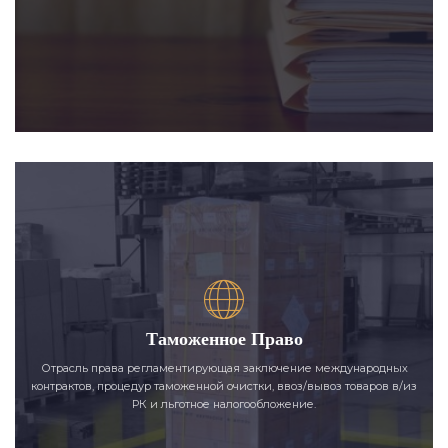
Таможенное Право
Отрасль права регламентирующая заключение международных
контрактов, процедур таможенной очистки, ввоз/вывоз товаров в/из
РК и льготное налогообложение.