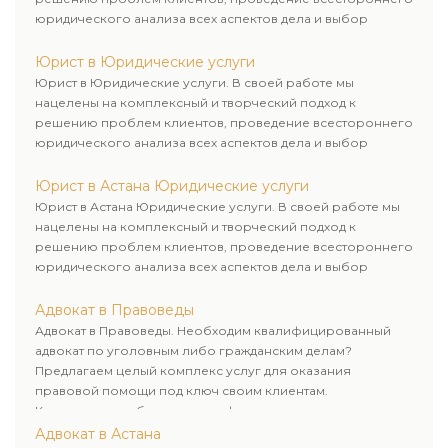
юридического анализа всех аспектов дела и выбор
рационального пути для его успешного завершения.
Юрист в Юридические услуги
Юрист в Юридические услуги. В своей работе мы
нацелены на комплексный и творческий подход к
решению проблем клиентов, проведение всестороннего
юридического анализа всех аспектов дела и выбор
рационального пути для его успешного завершения.
Юрист в Астана Юридические услуги
Юрист в Астана Юридические услуги. В своей работе мы
нацелены на комплексный и творческий подход к
решению проблем клиентов, проведение всестороннего
юридического анализа всех аспектов дела и выбор
рационального пути для его успешного завершения.
Адвокат в Правоведы
Адвокат в Правоведы. Необходим квалифицированный
адвокат по уголовным либо гражданским делам?
Предлагаем целый комплекс услуг для оказания
правовой помощи под ключ своим клиентам.
Комплексное обслуживание физических и юридических
лиц. Индивидуальный подход к каждому клиенту.
Адвокат в Астана