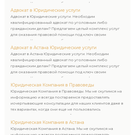
клиентам. Комплексное обслуживание физических и
юридических лиц. Индивидуальный подход к каждому
Адвокат в Юридические услуги
клиенту.
Адвокат в Юридические услуги. Необходим
квалифицированный адвокат по уголовным либо
гражданским делам? Предлагаем целый комплекс услуг
для оказания правовой помощи под ключ своим
клиентам. Комплексное обслуживание физических и
юридических лиц. Индивидуальный подход к каждому
Адвокат в Астана Юридические услуги
клиенту.
Адвокат в Астана Юридические услуги. Необходим
квалифицированный адвокат по уголовным либо
гражданским делам? Предлагаем целый комплекс услуг
для оказания правовой помощи под ключ своим
клиентам. Комплексное обслуживание физических и
юридических лиц. Индивидуальный подход к каждому
Юридическая Компания в Правоведы
клиенту.
Юридическая Компания в Правоведы. Мы не скупимся на
информацию и всегда постараемся предоставлять
исчерпывающие консультации для наших клиентов даже в
тех вариантах, когда они еще не пользовались
юридическими услугами нашей компании.
Юридическая Компания в Астана
Юридическая Компания в Астана. Мы не скупимся на
информацию и всегда постараемся предоставлять