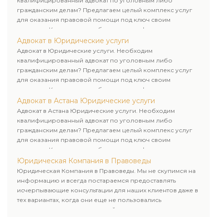
квалифицированный адвокат по уголовным либо
гражданским делам? Предлагаем целый комплекс услуг
для оказания правовой помощи под ключ своим
клиентам. Комплексное обслуживание физических и
юридических лиц. Индивидуальный подход к каждому
Адвокат в Юридические услуги
клиенту.
Адвокат в Юридические услуги. Необходим
квалифицированный адвокат по уголовным либо
гражданским делам? Предлагаем целый комплекс услуг
для оказания правовой помощи под ключ своим
клиентам. Комплексное обслуживание физических и
юридических лиц. Индивидуальный подход к каждому
Адвокат в Астана Юридические услуги
клиенту.
Адвокат в Астана Юридические услуги. Необходим
квалифицированный адвокат по уголовным либо
гражданским делам? Предлагаем целый комплекс услуг
для оказания правовой помощи под ключ своим
клиентам. Комплексное обслуживание физических и
юридических лиц. Индивидуальный подход к каждому
Юридическая Компания в Правоведы
клиенту.
Юридическая Компания в Правоведы. Мы не скупимся на
информацию и всегда постараемся предоставлять
исчерпывающие консультации для наших клиентов даже в
тех вариантах, когда они еще не пользовались
юридическими услугами нашей компании.