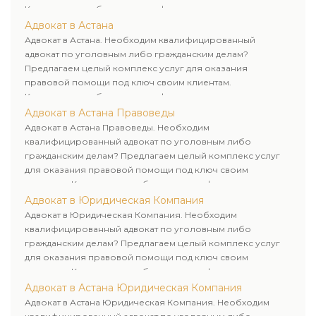
Комплексное обслуживание физических и юридических
лиц. Индивидуальный подход к каждому клиенту.
Адвокат в Астана
Адвокат в Астана. Необходим квалифицированный
адвокат по уголовным либо гражданским делам?
Предлагаем целый комплекс услуг для оказания
правовой помощи под ключ своим клиентам.
Комплексное обслуживание физических и юридических
лиц. Индивидуальный подход к каждому клиенту.
Адвокат в Астана Правоведы
Адвокат в Астана Правоведы. Необходим
квалифицированный адвокат по уголовным либо
гражданским делам? Предлагаем целый комплекс услуг
для оказания правовой помощи под ключ своим
клиентам. Комплексное обслуживание физических и
юридических лиц. Индивидуальный подход к каждому
Адвокат в Юридическая Компания
клиенту.
Адвокат в Юридическая Компания. Необходим
квалифицированный адвокат по уголовным либо
гражданским делам? Предлагаем целый комплекс услуг
для оказания правовой помощи под ключ своим
клиентам. Комплексное обслуживание физических и
юридических лиц. Индивидуальный подход к каждому
Адвокат в Астана Юридическая Компания
клиенту.
Адвокат в Астана Юридическая Компания. Необходим