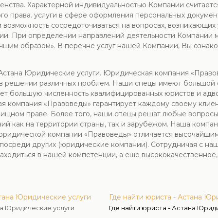
енства. Характерной индивидуальностью Компании считаетс
ного права. услуги в сфере оформления персональных докум
 возможность сосредоточиваться на вопросах, возникающих у
ении. При определении направлений деятельности Компании
лучшим образом». В перечне услуг нашей Компании, Вы ознак
 Астана Юридические услуги. Юридическая компания «Право
в решении различных проблем. Наши спецы имеют большой о
еет большую численность квалифицированных юристов и адв
 компания «Правоведы» гарантирует каждому своему клиент
лищном праве. Более того, наши спецы решат любые вопросы,
й как на территории страны, так и зарубежом. Наша компан
 юридической компании «Правоведы» отличается высочайшим
посреди других (юридические компании). Сотрудничая с на
находиться в нашей компетенции, а еще высококачественно
стана Юридические услуги
Где найти юриста - Астана Юр
на Юридические услуги
Где найти юриста - Астана Юрид