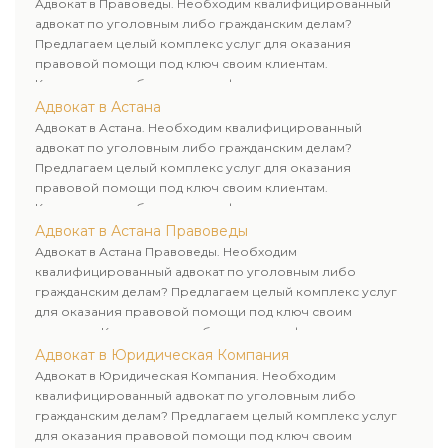
Адвокат в Правоведы. Необходим квалифицированный
адвокат по уголовным либо гражданским делам?
Предлагаем целый комплекс услуг для оказания
правовой помощи под ключ своим клиентам.
Комплексное обслуживание физических и юридических
лиц. Индивидуальный подход к каждому клиенту.
Адвокат в Астана
Адвокат в Астана. Необходим квалифицированный
адвокат по уголовным либо гражданским делам?
Предлагаем целый комплекс услуг для оказания
правовой помощи под ключ своим клиентам.
Комплексное обслуживание физических и юридических
лиц. Индивидуальный подход к каждому клиенту.
Адвокат в Астана Правоведы
Адвокат в Астана Правоведы. Необходим
квалифицированный адвокат по уголовным либо
гражданским делам? Предлагаем целый комплекс услуг
для оказания правовой помощи под ключ своим
клиентам. Комплексное обслуживание физических и
юридических лиц. Индивидуальный подход к каждому
Адвокат в Юридическая Компания
клиенту.
Адвокат в Юридическая Компания. Необходим
квалифицированный адвокат по уголовным либо
гражданским делам? Предлагаем целый комплекс услуг
для оказания правовой помощи под ключ своим