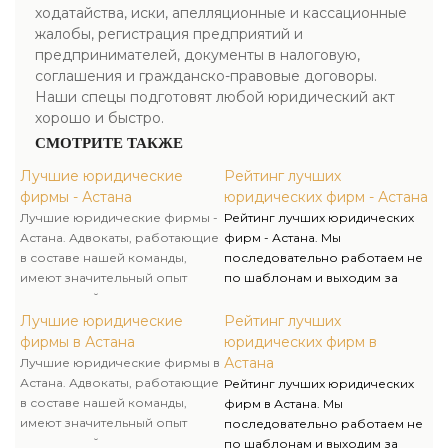
ходатайства, иски, апелляционные и кассационные
жалобы, регистрация предприятий и
предпринимателей, документы в налоговую,
соглашения и гражданско-правовые договоры.
Наши спецы подготовят любой юридический акт
хорошо и быстро.
СМОТРИТЕ ТАКЖЕ
Лучшие юридические
Рейтинг лучших
фирмы - Астана
юридических фирм - Астана
Лучшие юридические фирмы -
Рейтинг лучших юридических
Астана. Адвокаты, работающие
фирм - Астана. Мы
в составе нашей команды,
последовательно работаем не
имеют значительный опыт
по шаблонам и выходим за
адвокатской деятельности и
рамки принятых стереотипов
гарантируют защиту наших
для достижения успеха
Лучшие юридические
Рейтинг лучших
клиентов от обвинения в
клиента. Избирая
фирмы в Астана
юридических фирм в
совершении правонарушений
юридическую компанию
Астана
Лучшие юридические фирмы в
в рамках производства.
Правоведы, вы занимаетесь
Астана. Адвокаты, работающие
Рейтинг лучших юридических
развитием своего бизнеса, а
в составе нашей команды,
фирм в Астана. Мы
мы его защитой и
имеют значительный опыт
последовательно работаем не
безопасностью.
адвокатской деятельности и
по шаблонам и выходим за