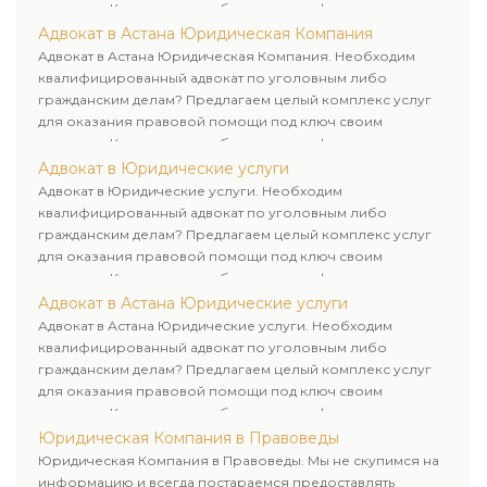
клиентам. Комплексное обслуживание физических и
юридических лиц. Индивидуальный подход к каждому
Адвокат в Астана Юридическая Компания
клиенту.
Адвокат в Астана Юридическая Компания. Необходим
квалифицированный адвокат по уголовным либо
гражданским делам? Предлагаем целый комплекс услуг
для оказания правовой помощи под ключ своим
клиентам. Комплексное обслуживание физических и
юридических лиц. Индивидуальный подход к каждому
Адвокат в Юридические услуги
клиенту.
Адвокат в Юридические услуги. Необходим
квалифицированный адвокат по уголовным либо
гражданским делам? Предлагаем целый комплекс услуг
для оказания правовой помощи под ключ своим
клиентам. Комплексное обслуживание физических и
юридических лиц. Индивидуальный подход к каждому
Адвокат в Астана Юридические услуги
клиенту.
Адвокат в Астана Юридические услуги. Необходим
квалифицированный адвокат по уголовным либо
гражданским делам? Предлагаем целый комплекс услуг
для оказания правовой помощи под ключ своим
клиентам. Комплексное обслуживание физических и
юридических лиц. Индивидуальный подход к каждому
Юридическая Компания в Правоведы
клиенту.
Юридическая Компания в Правоведы. Мы не скупимся на
информацию и всегда постараемся предоставлять