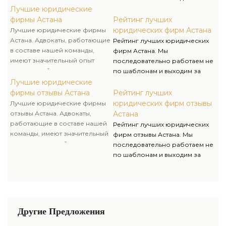
гарантируют защиту наших
рамки принятых стереотипов
Лучшие юридические
клиентов от обвинения в
для достижения успеха
фирмы Астана
Рейтинг лучших
совершении правонарушений
клиента. Избирая
юридических фирм Астана
Лучшие юридические фирмы
в рамках производства.
юридическую компанию
Астана. Адвокаты, работающие
Рейтинг лучших юридических
Правоведы, вы занимаетесь
в составе нашей команды,
фирм Астана. Мы
развитием своего бизнеса, а
имеют значительный опыт
последовательно работаем не
мы его защитой и
адвокатской деятельности и
по шаблонам и выходим за
безопасностью.
гарантируют защиту наших
рамки принятых стереотипов
Лучшие юридические
клиентов от обвинения в
для достижения успеха
фирмы отзывы Астана
Рейтинг лучших
совершении правонарушений
клиента. Избирая
юридических фирм отзывы
Лучшие юридические фирмы
в рамках производства.
юридическую компанию
отзывы Астана. Адвокаты,
Астана
Правоведы, вы занимаетесь
работающие в составе нашей
Рейтинг лучших юридических
развитием своего бизнеса, а
команды, имеют значительный
фирм отзывы Астана. Мы
мы его защитой и
опыт адвокатской деятельности
последовательно работаем не
безопасностью.
и гарантируют защиту наших
по шаблонам и выходим за
клиентов от обвинения в
рамки принятых стереотипов
совершении правонарушений
для достижения успеха
в рамках производства.
клиента. Избирая
юридическую компанию
Правоведы, вы занимаетесь
Другие Предложения
развитием своего бизнеса, а
мы его защитой и