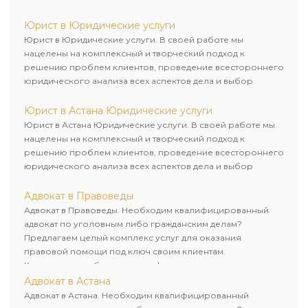
рационального пути для его успешного завершения.
Юрист в Юридические услуги
Юрист в Юридические услуги. В своей работе мы
нацелены на комплексный и творческий подход к
решению проблем клиентов, проведение всестороннего
юридического анализа всех аспектов дела и выбор
рационального пути для его успешного завершения.
Юрист в Астана Юридические услуги
Юрист в Астана Юридические услуги. В своей работе мы
нацелены на комплексный и творческий подход к
решению проблем клиентов, проведение всестороннего
юридического анализа всех аспектов дела и выбор
рационального пути для его успешного завершения.
Адвокат в Правоведы
Адвокат в Правоведы. Необходим квалифицированный
адвокат по уголовным либо гражданским делам?
Предлагаем целый комплекс услуг для оказания
правовой помощи под ключ своим клиентам.
Комплексное обслуживание физических и юридических
лиц. Индивидуальный подход к каждому клиенту.
Адвокат в Астана
Адвокат в Астана. Необходим квалифицированный