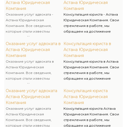
Астана Юридическая
Астана Юридическая
Компания
Компания
Оказание услуг адвоката -
Консультация юриста - Астана
Астана Юридическая
Юридическая Компания. Свои
Компания. Все сведения,
стремления в работе, мы
которые стали известны
обращаем на достижение
адвокату от Клиента, считаются
максимально положительного
адвокатской тайной и
итога для клиентов. После
Оказание услуг адвоката в
Консультация юриста в
охраняются Законом. Никто не
получения консультации, у вас
Астана Юридическая
Астана Юридическая
имеет права допрашивать
останется четкий план
Компания
Компания
адвоката или требовать
действий, для успешного
Оказание услуг адвоката в
Консультация юриста в Астана
разглашения адвокатской
разрешения своего вопроса.
Астана Юридическая
Юридическая Компания. Свои
тайны. Юрист несет личную
Консультация адвоката
Компания. Все сведения,
стремления в работе, мы
ответственность за
способствует осуществлению
которые стали известны
обращаем на достижение
неправомерное разглашение
правосудия и защите ваших
адвокату от Клиента, считаются
максимально положительного
этих данных.
прав и интересов.
адвокатской тайной и
итога для клиентов. После
Оказание услуг адвоката
Консультация юриста
охраняются Законом. Никто не
получения консультации, у вас
Астана Юридическая
Астана Юридическая
имеет права допрашивать
останется четкий план
Компания
Компания
адвоката или требовать
действий, для успешного
Оказание услуг адвоката
Консультация юриста Астана
разглашения адвокатской
разрешения своего вопроса.
Астана Юридическая
Юридическая Компания. Свои
тайны. Юрист несет личную
Консультация адвоката
Компания. Все сведения,
стремления в работе, мы
ответственность за
способствует осуществлению
которые стали известны
обращаем на достижение