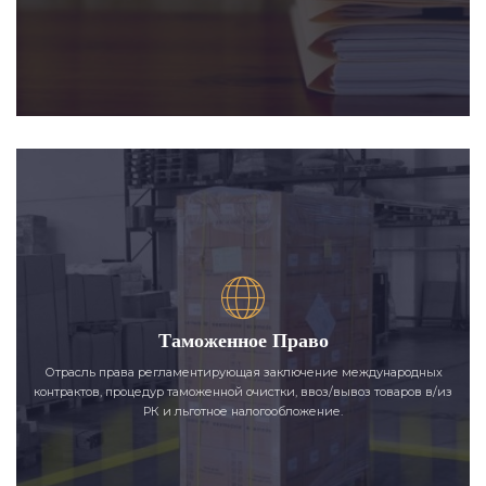
Таможенное Право
Отрасль права регламентирующая заключение международных
контрактов, процедур таможенной очистки, ввоз/вывоз товаров в/из
РК и льготное налогообложение.