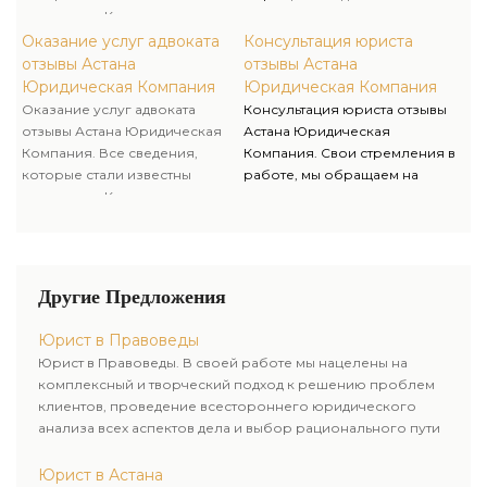
неправомерное разглашение
правосудия и защите ваших
адвокату от Клиента, считаются
максимально положительного
этих данных.
прав и интересов.
адвокатской тайной и
итога для клиентов. После
Оказание услуг адвоката
Консультация юриста
охраняются Законом. Никто не
получения консультации, у вас
отзывы Астана
отзывы Астана
имеет права допрашивать
останется четкий план
Юридическая Компания
Юридическая Компания
адвоката или требовать
действий, для успешного
Оказание услуг адвоката
Консультация юриста отзывы
разглашения адвокатской
разрешения своего вопроса.
отзывы Астана Юридическая
Астана Юридическая
тайны. Юрист несет личную
Консультация адвоката
Компания. Все сведения,
Компания. Свои стремления в
ответственность за
способствует осуществлению
которые стали известны
работе, мы обращаем на
неправомерное разглашение
правосудия и защите ваших
адвокату от Клиента, считаются
достижение максимально
этих данных.
прав и интересов.
адвокатской тайной и
положительного итога для
охраняются Законом. Никто не
клиентов. После получения
имеет права допрашивать
консультации, у вас останется
адвоката или требовать
четкий план действий, для
Другие Предложения
разглашения адвокатской
успешного разрешения
тайны. Юрист несет личную
своего вопроса. Консультация
Юрист в Правоведы
ответственность за
адвоката способствует
Юрист в Правоведы. В своей работе мы нацелены на
неправомерное разглашение
осуществлению правосудия и
комплексный и творческий подход к решению проблем
этих данных.
защите ваших прав и
клиентов, проведение всестороннего юридического
интересов.
анализа всех аспектов дела и выбор рационального пути
для его успешного завершения.
Юрист в Астана