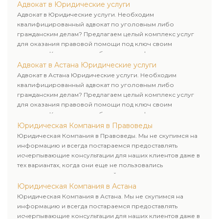
юридических лиц. Индивидуальный подход к каждому
Адвокат в Юридические услуги
клиенту.
Адвокат в Юридические услуги. Необходим
квалифицированный адвокат по уголовным либо
гражданским делам? Предлагаем целый комплекс услуг
для оказания правовой помощи под ключ своим
клиентам. Комплексное обслуживание физических и
юридических лиц. Индивидуальный подход к каждому
Адвокат в Астана Юридические услуги
клиенту.
Адвокат в Астана Юридические услуги. Необходим
квалифицированный адвокат по уголовным либо
гражданским делам? Предлагаем целый комплекс услуг
для оказания правовой помощи под ключ своим
клиентам. Комплексное обслуживание физических и
юридических лиц. Индивидуальный подход к каждому
Юридическая Компания в Правоведы
клиенту.
Юридическая Компания в Правоведы. Мы не скупимся на
информацию и всегда постараемся предоставлять
исчерпывающие консультации для наших клиентов даже в
тех вариантах, когда они еще не пользовались
юридическими услугами нашей компании.
Юридическая Компания в Астана
Юридическая Компания в Астана. Мы не скупимся на
информацию и всегда постараемся предоставлять
исчерпывающие консультации для наших клиентов даже в