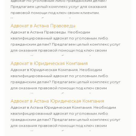
адвокат по уголовным либо гражданским делам?
Предлагаем целый комплекс услуг для оказания
правовой помощи под ключ своим клиентам.
Комплексное обслуживание физических и юридических
лиц. Индивидуальный подход к каждому клиенту.
Адвокат в Астана Правоведы
Адвокат в Астана Правоведы. Необходим
квалифицированный адвокат по уголовным либо
гражданским делам? Предлагаем целый комплекс услуг
для оказания правовой помощи под ключ своим
клиентам. Комплексное обслуживание физических и
юридических лиц. Индивидуальный подход к каждому
Адвокат в Юридическая Компания
клиенту.
Адвокат в Юридическая Компания. Необходим
квалифицированный адвокат по уголовным либо
гражданским делам? Предлагаем целый комплекс услуг
для оказания правовой помощи под ключ своим
клиентам. Комплексное обслуживание физических и
юридических лиц. Индивидуальный подход к каждому
Адвокат в Астана Юридическая Компания
клиенту.
Адвокат в Астана Юридическая Компания. Необходим
квалифицированный адвокат по уголовным либо
гражданским делам? Предлагаем целый комплекс услуг
для оказания правовой помощи под ключ своим
клиентам. Комплексное обслуживание физических и