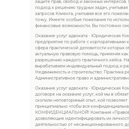
защите прав, свобод и законных интересов
подход к решению трудных задач, учитывая
запросов Клиента, учитывая все его пожела
точку. Имеете особые пожелания по исполне
финансовые возможности, Вы постоянно смож
Оказание услуг адвоката - Юридическая Ко
предприятие по работе с корпоративными 
сфера практической деловитости которых об
актуальную правовую помощь, применяя как
разрешению каждого практичного кейса. На
вырабатываем индивидуальный подход и ра
Недвижимость и строительство; Практика р
Административное право и административна
Оказание услуг адвоката - Юридическая Ком
договоре на оказание услуг, кой мы в обяз
скопили неповторимый опыт, кой позволяет 
принципиально чтобы вся конфиденциальная
КОНФИДЕНЦИАЛЬНОЙ! Компания «Правоведы» 
дозволяющие идентифицировать их личность
деятельностью от несанкционированного доп