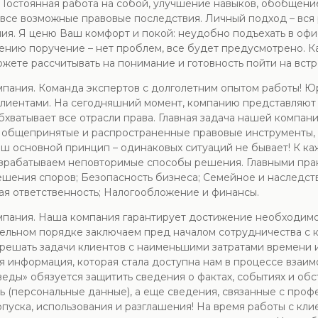
. Постоянная работа на собой, улучшение навыков, обобщени
 все возможные правовые последствия. Личный подход – вся
ния. Я ценю Ваш комфорт и покой: неудобно подъехать в офи
нию поручение – нет проблем, все будет предусмотрено. Ка
ете рассчитывать на понимание и готовность пойти на встр
мпания. Команда экспертов с долголетним опытом работы! 
клиентами. На сегодняшний момент, компанию представляют
хватывает все отрасли права. Главная задача нашей компан
 общепринятые и распространенные правовые инструменты, 
ш основной принцип – одинаковых ситуаций не бывает! К ка
зрабатываем неповторимые способы решения. Главными пра
ешения споров; Безопасность бизнеса; Семейное и наследст
я ответственность; Налогообложение и финансы.
пания. Наша компания гарантирует достижение необходимого
ательном порядке заключаем пред началом сотрудничества с 
решать задачи клиентов с наименьшими затратами времени и
 информация, которая стала доступна нам в процессе взаимо
обязуется защитить сведения о фактах, событиях и обсто
 (персональные данные), а еще сведения, связанные с про
уска, использования и разглашения! На время работы с кли