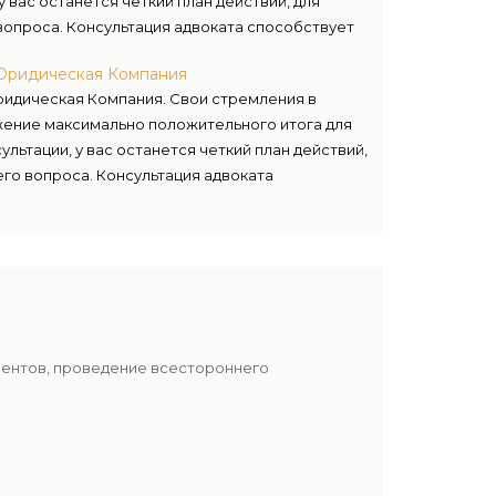
 вас останется четкий план действий, для
опроса. Консультация адвоката способствует
щите ваших прав и интересов.
 Юридическая Компания
ридическая Компания. Свои стремления в
жение максимально положительного итога для
льтации, у вас останется четкий план действий,
го вопроса. Консультация адвоката
авосудия и защите ваших прав и интересов.
иентов, проведение всестороннего