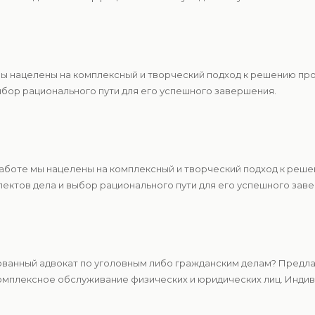
 мы нацелены на комплексный и творческий подход к решению п
ыбор рационального пути для его успешного завершения.
работе мы нацелены на комплексный и творческий подход к реш
ектов дела и выбор рационального пути для его успешного зав
ванный адвокат по уголовным либо гражданским делам? Предлаг
мплексное обслуживание физических и юридических лиц. Индиви