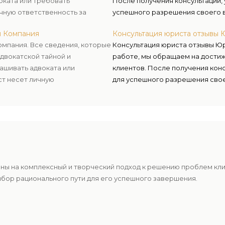
оката или требовать
После получения консультации, у
чную ответственность за
успешного разрешения своего в
осуществлению правосудия и за
я Компания
Консультация юриста отзывы
омпания. Все сведения, которые
Консультация юриста отзывы Ю
адвокатской тайной и
работе, мы обращаем на дости
ашивать адвоката или
клиентов. После получения консу
ст несет личную
для успешного разрешения свое
 этих данных.
способствует осуществлению пр
ены на комплексный и творческий подход к решению проблем кл
ыбор рационального пути для его успешного завершения.