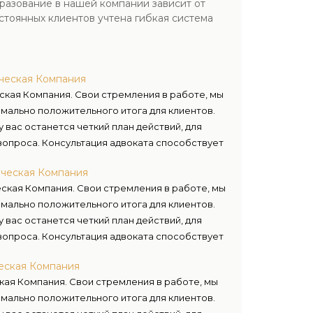
разование в нашей компании зависит от
стоянных клиентов учтена гибкая система
ческая Компания
ская Компания. Свои стремления в работе, мы
ально положительного итога для клиентов.
 вас останется четкий план действий, для
опроса. Консультация адвоката способствует
щите ваших прав и интересов.
ическая Компания
ская Компания. Свои стремления в работе, мы
ально положительного итога для клиентов.
 вас останется четкий план действий, для
опроса. Консультация адвоката способствует
щите ваших прав и интересов.
еская Компания
ая Компания. Свои стремления в работе, мы
ально положительного итога для клиентов.