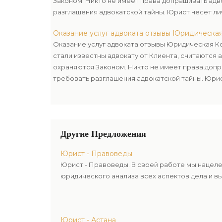
Законом. Никто не имеет права допрашивать адв
разглашения адвокатской тайны. Юрист несет ли
неправомерное разглашение этих данных.
Оказание услуг адвоката отзывы Юридическа
Оказание услуг адвоката отзывы Юридическая К
стали известны адвокату от Клиента, считаются 
охраняются Законом. Никто не имеет права допр
требовать разглашения адвокатской тайны. Юри
ответственность за неправомерное разглашение
Другие Предложения
Юрист - Правоведы
Юрист - Правоведы. В своей работе мы нацел
юридического анализа всех аспектов дела и в
Юрист - Астана