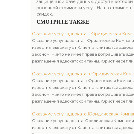
защищенной базе данных, доступ к которо
рыночной стоимости услуг. Наша стоимость 
скидок.
СМОТРИТЕ ТАКЖЕ
Оказание услуг адвоката - Юридическая Комп
Оказание услуг адвоката - Юридическая Компани
известны адвокату от Клиента, считаются адвока
Законом. Никто не имеет права допрашивать адв
разглашения адвокатской тайны. Юрист несет ли
неправомерное разглашение этих данных.
Оказание услуг адвоката в Юридическая Ком
Оказание услуг адвоката в Юридическая Компани
известны адвокату от Клиента, считаются адвока
Законом. Никто не имеет права допрашивать адв
разглашения адвокатской тайны. Юрист несет ли
неправомерное разглашение этих данных.
Оказание услуг адвоката Юридическая Компа
Оказание услуг адвоката Юридическая Компания.
известны адвокату от Клиента, считаются адвока