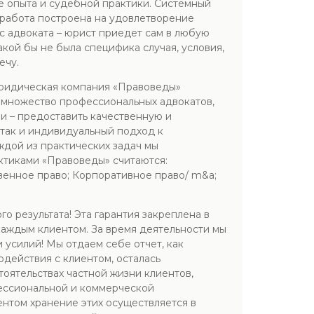
е опыта и судебной практики. Системный
 работа построена на удовлетворение
с адвоката – юрист приедет сам в любую
кой бы не была специфика случая, условия,
ечу.
Юридическая компания «Правоведы»
 множество профессиональных адвокатов,
ии – предоставить качественную и
так и индивидуальный подход к
ждой из практических задач мы
ктиками «Правоведы» считаются:
венное право; Корпоративное право/ m&a;
 результата! Эта гарантия закреплена в
каждым клиентом. За время деятельности мы
 усилий! Мы отдаем себе отчет, как
действия с клиентом, осталась
ятельствах частной жизни клиентов,
фессиональной и коммерческой
ентом хранение этих осуществляется в