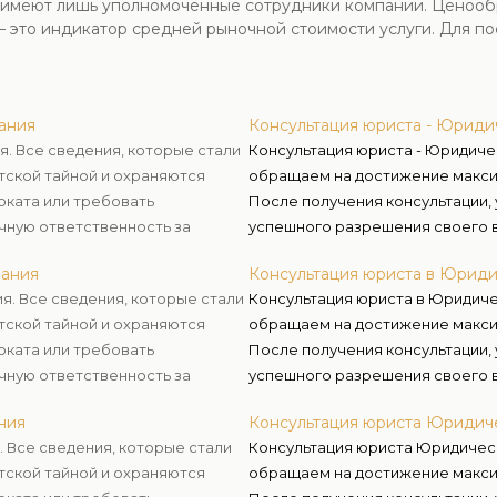
й имеют лишь уполномоченные сотрудники компании. Ценооб
– это индикатор средней рыночной стоимости услуги. Для по
ания
Консультация юриста - Юриди
я. Все сведения, которые стали
Консультация юриста - Юридиче
тской тайной и охраняются
обращаем на достижение максим
оката или требовать
После получения консультации, у
чную ответственность за
успешного разрешения своего в
осуществлению правосудия и за
пания
Консультация юриста в Юрид
я. Все сведения, которые стали
Консультация юриста в Юридиче
тской тайной и охраняются
обращаем на достижение максим
оката или требовать
После получения консультации, у
чную ответственность за
успешного разрешения своего в
осуществлению правосудия и за
ния
Консультация юриста Юридич
 Все сведения, которые стали
Консультация юриста Юридическ
тской тайной и охраняются
обращаем на достижение максим