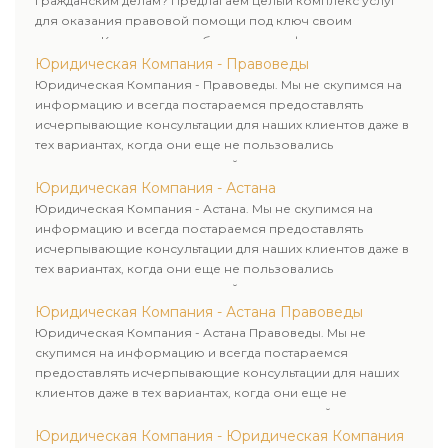
гражданским делам? Предлагаем целый комплекс услуг
для оказания правовой помощи под ключ своим
клиентам. Комплексное обслуживание физических и
юридических лиц. Индивидуальный подход к каждому
Юридическая Компания - Правоведы
клиенту.
Юридическая Компания - Правоведы. Мы не скупимся на
информацию и всегда постараемся предоставлять
исчерпывающие консультации для наших клиентов даже в
тех вариантах, когда они еще не пользовались
юридическими услугами нашей компании.
Юридическая Компания - Астана
Юридическая Компания - Астана. Мы не скупимся на
информацию и всегда постараемся предоставлять
исчерпывающие консультации для наших клиентов даже в
тех вариантах, когда они еще не пользовались
юридическими услугами нашей компании.
Юридическая Компания - Астана Правоведы
Юридическая Компания - Астана Правоведы. Мы не
скупимся на информацию и всегда постараемся
предоставлять исчерпывающие консультации для наших
клиентов даже в тех вариантах, когда они еще не
пользовались юридическими услугами нашей компании.
Юридическая Компания - Юридическая Компания