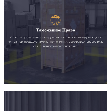
Таможенное Право
Отрасль права регламентирующая заключение международных
контрактов, процедур таможенной очистки, ввоз/вывоз товаров в/из
РК и льготное налогообложение.