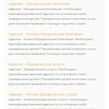
юридических лиц. Индивидуальный подход к каждому
Адвокат - Юридическая Компания
клиенту.
Адвокат - Юридическая Компания. Необходим
квалифицированный адвокат по уголовным либо
гражданским делам? Предлагаем целый комплекс услуг
для оказания правовой помощи под ключ своим
клиентам. Комплексное обслуживание физических и
юридических лиц. Индивидуальный подход к каждому
Адвокат - Астана Юридическая Компания
клиенту.
Адвокат - Астана Юридическая Компания. Необходим
квалифицированный адвокат по уголовным либо
гражданским делам? Предлагаем целый комплекс услуг
для оказания правовой помощи под ключ своим
клиентам. Комплексное обслуживание физических и
юридических лиц. Индивидуальный подход к каждому
Адвокат - Юридические услуги
клиенту.
Адвокат - Юридические услуги. Необходим
квалифицированный адвокат по уголовным либо
гражданским делам? Предлагаем целый комплекс услуг
для оказания правовой помощи под ключ своим
клиентам. Комплексное обслуживание физических и
юридических лиц. Индивидуальный подход к каждому
Адвокат - Астана Юридические услуги
клиенту.
Адвокат - Астана Юридические услуги. Необходим
квалифицированный адвокат по уголовным либо