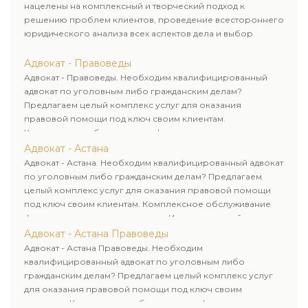
нацелены на комплексный и творческий подход к
решению проблем клиентов, проведение всестороннего
юридического анализа всех аспектов дела и выбор
рационального пути для его успешного завершения.
Адвокат - Правоведы
Адвокат - Правоведы. Необходим квалифицированный
адвокат по уголовным либо гражданским делам?
Предлагаем целый комплекс услуг для оказания
правовой помощи под ключ своим клиентам.
Комплексное обслуживание физических и юридических
лиц. Индивидуальный подход к каждому клиенту.
Адвокат - Астана
Адвокат - Астана. Необходим квалифицированный адвокат
по уголовным либо гражданским делам? Предлагаем
целый комплекс услуг для оказания правовой помощи
под ключ своим клиентам. Комплексное обслуживание
физических и юридических лиц. Индивидуальный подход к
каждому клиенту.
Адвокат - Астана Правоведы
Адвокат - Астана Правоведы. Необходим
квалифицированный адвокат по уголовным либо
гражданским делам? Предлагаем целый комплекс услуг
для оказания правовой помощи под ключ своим
клиентам. Комплексное обслуживание физических и