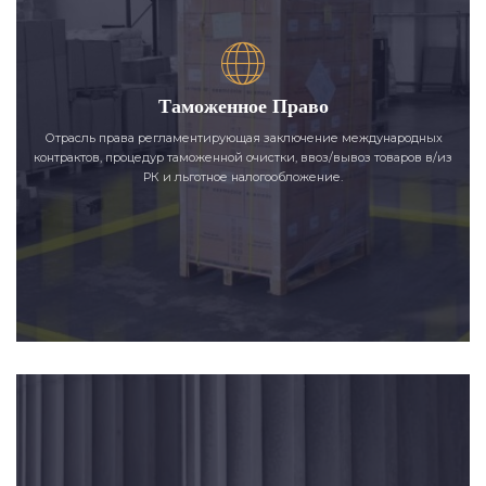
Таможенное Право
Отрасль права регламентирующая заключение международных
контрактов, процедур таможенной очистки, ввоз/вывоз товаров в/из
РК и льготное налогообложение.