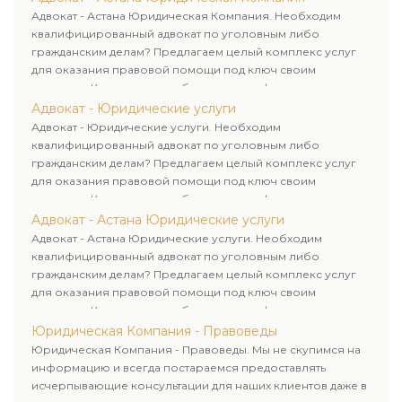
клиенту.
Адвокат - Астана Юридическая Компания. Необходим
квалифицированный адвокат по уголовным либо
гражданским делам? Предлагаем целый комплекс услуг
для оказания правовой помощи под ключ своим
клиентам. Комплексное обслуживание физических и
юридических лиц. Индивидуальный подход к каждому
Адвокат - Юридические услуги
клиенту.
Адвокат - Юридические услуги. Необходим
квалифицированный адвокат по уголовным либо
гражданским делам? Предлагаем целый комплекс услуг
для оказания правовой помощи под ключ своим
клиентам. Комплексное обслуживание физических и
юридических лиц. Индивидуальный подход к каждому
Адвокат - Астана Юридические услуги
клиенту.
Адвокат - Астана Юридические услуги. Необходим
квалифицированный адвокат по уголовным либо
гражданским делам? Предлагаем целый комплекс услуг
для оказания правовой помощи под ключ своим
клиентам. Комплексное обслуживание физических и
юридических лиц. Индивидуальный подход к каждому
Юридическая Компания - Правоведы
клиенту.
Юридическая Компания - Правоведы. Мы не скупимся на
информацию и всегда постараемся предоставлять
исчерпывающие консультации для наших клиентов даже в