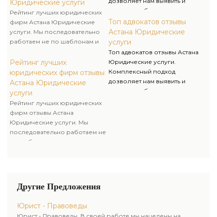
дозволяет нам выявить и
Юридические услуги
Правоведы, вы занимаетесь
решить наиболее разные
Рейтинг лучших юридических
развитием своего бизнеса, а
трудности, возникающие в
Топ адвокатов отзывы
фирм Астана Юридические
мы его защитой и
практической деятельности,
Астана Юридические
услуги. Мы последовательно
безопасностью.
знание и опыт дают
работаем не по шаблонам и
услуги
возможность преодолеть
выходим за рамки принятых
Топ адвокатов отзывы Астана
любые затруднения.
стереотипов для достижения
Рейтинг лучших
Юридические услуги.
успеха клиента. Избирая
Комплексный подход
юридических фирм отзывы
юридическую компанию
дозволяет нам выявить и
Астана Юридические
Правоведы, вы занимаетесь
решить наиболее разные
услуги
развитием своего бизнеса, а
трудности, возникающие в
Рейтинг лучших юридических
мы его защитой и
практической деятельности,
фирм отзывы Астана
безопасностью.
знание и опыт дают
Юридические услуги. Мы
возможность преодолеть
последовательно работаем не
любые затруднения.
по шаблонам и выходим за
рамки принятых стереотипов
для достижения успеха
клиента. Избирая
юридическую компанию
Другие Предложения
Правоведы, вы занимаетесь
развитием своего бизнеса, а
Юрист - Правоведы
мы его защитой и
Юрист - Правоведы. В своей работе мы нацелены на