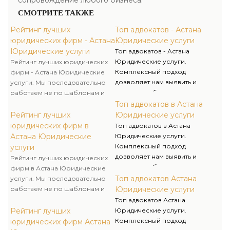
сопровождение любого бизнеса.
СМОТРИТЕ ТАКЖЕ
Рейтинг лучших
Топ адвокатов - Астана
юридических фирм - Астана
Юридические услуги
Юридические услуги
Топ адвокатов - Астана
Юридические услуги.
Рейтинг лучших юридических
Комплексный подход
фирм - Астана Юридические
дозволяет нам выявить и
услуги. Мы последовательно
решить наиболее разные
работаем не по шаблонам и
трудности, возникающие в
выходим за рамки принятых
Топ адвокатов в Астана
практической деятельности,
стереотипов для достижения
Рейтинг лучших
Юридические услуги
знание и опыт дают
успеха клиента. Избирая
юридических фирм в
Топ адвокатов в Астана
возможность преодолеть
юридическую компанию
Астана Юридические
Юридические услуги.
любые затруднения.
Правоведы, вы занимаетесь
Комплексный подход
услуги
развитием своего бизнеса, а
дозволяет нам выявить и
Рейтинг лучших юридических
мы его защитой и
решить наиболее разные
фирм в Астана Юридические
безопасностью.
трудности, возникающие в
Топ адвокатов Астана
услуги. Мы последовательно
практической деятельности,
работаем не по шаблонам и
Юридические услуги
знание и опыт дают
выходим за рамки принятых
Топ адвокатов Астана
возможность преодолеть
стереотипов для достижения
Рейтинг лучших
Юридические услуги.
любые затруднения.
успеха клиента. Избирая
Комплексный подход
юридических фирм Астана
юридическую компанию