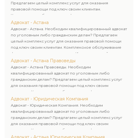
Предлагаем целый комплекс услуг для оказания
правовой помощи под ключ своим клиентам.
Комплексное обслуживание физических и юридических
лиц. Индивидуальный подход к каждому клиенту.
Адвокат - Астана
Адвокат - Астана. Необходим квалифицированный адвокат
по уголовным либо гражданским делам? Предлагаем
целый комплекс услуг для оказания правовой помощи
под ключ своим клиентам. Комплексное обслуживание
физических и юридических лиц. Индивидуальный подход к
каждому клиенту.
Адвокат - Астана Правоведы
Адвокат - Астана Правоведы. Необходим
квалифицированный адвокат по уголовным либо
гражданским делам? Предлагаем целый комплекс услуг
для оказания правовой помощи под ключ своим
клиентам. Комплексное обслуживание физических и
юридических лиц. Индивидуальный подход к каждому
Адвокат - Юридическая Компания
клиенту.
Адвокат - Юридическая Компания. Необходим
квалифицированный адвокат по уголовным либо
гражданским делам? Предлагаем целый комплекс услуг
для оказания правовой помощи под ключ своим
клиентам. Комплексное обслуживание физических и
юридических лиц. Индивидуальный подход к каждому
Адвокат - Астана Юридическая Компания