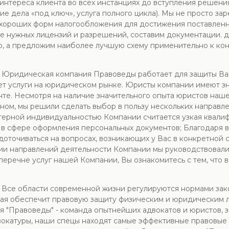
интереса клиента во всех инстанциях до вступления решения 
е дела «под ключ», услуга полного цикла). Мы не просто за
 хороших форм налогообложения для достижения поставленн
ие нужных лицензий и разрешений, составим документации. д
, а предложим наиболее лучшую схему применительно к кон
ы. Юридическая компания Правоведы работает для защиты В
т услуги на юридическом рынке. Юристы компании имеют зн
менте. Несмотря на наличие значительного опыта юристов наш
ьном, мы решили сделать выбор в пользу нескольких направл
терной индивидуальностью Компании считается узкая квалиф
ги в сфере оформления персональных документов; Благодар
оточиваться на вопросах, возникающих у Вас в конкретной 
ии направлений деятельности Компании мы руководствовали
В перечне услуг нашей Компании, Вы ознакомитесь с тем, чт
. Все области современной жизни регулируются нормами закон
ая обеспечит правовую защиту физическим и юридическим л
 "Правоведы" - команда опытнейших адвокатов и юристов, 
вокатуры, наши спецы находят самые эффективные правовые