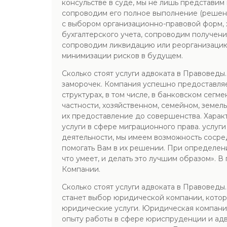
консульстве в суде, мы не лишь представим 
сопроводим его полное выполнение (решени
с выбором организационно-правовой форм,
бухгалтерского учета, сопроводим получен
сопроводим ликвидацию или реорганизацию
минимизации рисков в будущем.
Сколько стоят услуги адвоката в Правовед
заморочек. Компания успешно предоставляе
структурах, в том числе, в банковском сег
частности, хозяйственном, семейном, земел
их предоставление до совершенства. Харак
услуги в сфере миграционного права. услу
деятельности, мы имеем возможность сосред
помогать Вам в их решении. При определен
что умеет, и делать это лучшим образом». 
Компании.
Сколько стоят услуги адвоката в Правоведы
станет выбор юридической компании, котор
юридические услуги. Юридическая компания
опыту работы в сфере юриспруденции и ад