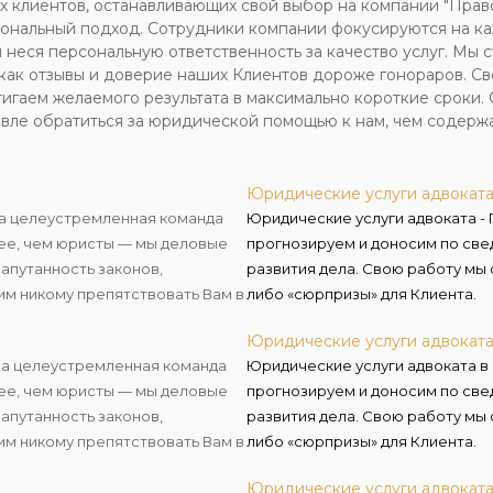
х клиентов, останавливающих свой выбор на компании "Прав
ональный подход. Сотрудники компании фокусируются на ка
 неся персональную ответственность за качество услуг. Мы
как отзывы и доверие наших Клиентов дороже гонораров. С
игаем желаемого результата в максимально короткие сроки. 
вле обратиться за юридической помощью к нам, чем содержа
Юридические услуги адвоката
ша целеустремленная команда
Юридические услуги адвоката -
ее, чем юристы — мы деловые
прогнозируем и доносим по све
апутанность законов,
развития дела. Свою работу мы
им никому препятствовать Вам в
либо «сюрпризы» для Клиента.
Юридические услуги адвокат
аша целеустремленная команда
Юридические услуги адвоката в
ее, чем юристы — мы деловые
прогнозируем и доносим по све
апутанность законов,
развития дела. Свою работу мы
им никому препятствовать Вам в
либо «сюрпризы» для Клиента.
Юридические услуги адвокат