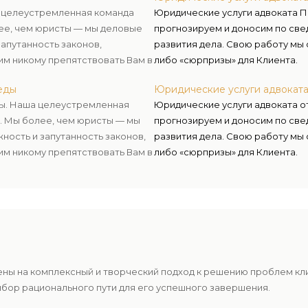
а целеустремленная команда
Юридические услуги адвоката П
ее, чем юристы — мы деловые
прогнозируем и доносим по све
апутанность законов,
развития дела. Свою работу мы
им никому препятствовать Вам в
либо «сюрпризы» для Клиента.
веды
Юридические услуги адвокат
ды. Наша целеустремленная
Юридические услуги адвоката о
. Мы более, чем юристы — мы
прогнозируем и доносим по све
ость и запутанность законов,
развития дела. Свою работу мы
им никому препятствовать Вам в
либо «сюрпризы» для Клиента.
ены на комплексный и творческий подход к решению проблем к
ыбор рационального пути для его успешного завершения.