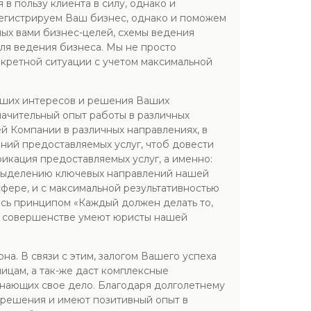
в пользу клиента в силу, однако и
регистрируем Ваш бизнес, однако и поможем
ых вами бизнес-целей, схемы ведения
ля ведения бизнеса. Мы не просто
кретной ситуации с учетом максимальной
аших интересов и решения Ваших
ачительный опыт работы в различных
ей Компании в различных направлениях, в
ений предоставляемых услуг, чтоб довести
икация предоставляемых услуг, а именно:
я выделению ключевых направлений нашей
сфере, и с максимальной результативностью
сь принципом «Каждый должен делать то,
о в совершенстве умеют юристы нашей
а. В связи с этим, залогом Вашего успеха
ицам, а так-же даст комплексные
знающих свое дело. Благодаря долголетнему
 решения и имеют позитивный опыт в