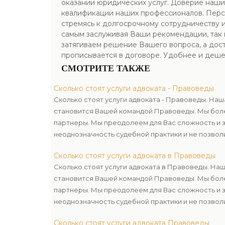
оказании юридических услуг. Доверие наши
квалификации наших профессионалов. Перс
стремясь к долгосрочному сотрудничеству и
самым заслуживая Ваши рекомендации, так 
затягиваем решение Вашего вопроса, а дост
прописывается в договоре. Удобнее и деше
СМОТРИТЕ ТАКЖЕ
Сколько стоят услуги адвоката - Правоведы
Сколько стоят услуги адвоката - Правоведы. На
становится Вашей командой Правоведы. Мы бол
партнеры. Мы преодолеем для Вас сложность и з
неоднозначность судебной практики и не позвол
достижении поставленной цели.
Сколько стоят услуги адвоката в Правоведы
Сколько стоят услуги адвоката в Правоведы. Н
становится Вашей командой Правоведы. Мы бол
партнеры. Мы преодолеем для Вас сложность и з
неоднозначность судебной практики и не позвол
достижении поставленной цели.
Сколько стоят услуги адвоката Правоведы