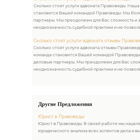
Сколько стоят услуги адвоката Правоведы. Наш
становится Вашей командой Правоведы. Мы бол
партнеры. Мы преодолеем для Вас сложность и з
неоднозначность судебной практики и не позвол
достижении поставленной цели.
Сколько стоят услуги адвоката отзывы Право
Сколько стоят услуги адвоката отзывы Правове
команда становится Вашей командой Правоведы
деловые партнеры. Мы преодолеем для Вас сложн
неоднозначность судебной практики и не позвол
достижении поставленной цели.
Другие Предложения
Юрист в Правоведы
Юрист в Правоведы. В своей работе мы нацел
юридического анализа всех аспектов дела и в