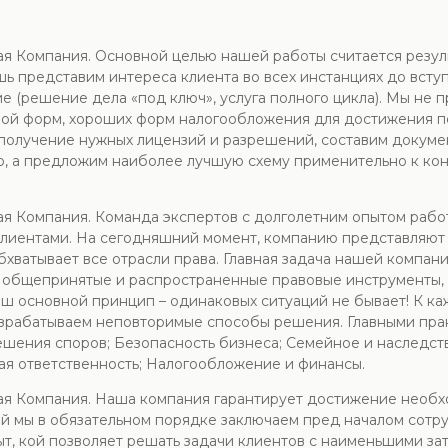
ая Компания. Основной целью нашей работы считается результ
ишь представим интереса клиента во всех инстанциях до всту
 (решение дела «под ключ», услуга полного цикла). Мы не 
ой форм, хороших форм налогообложения для достижения по
 получение нужных лицензий и разрешений, составим докуме
, а предложим наиболее лучшую схему применительно к кон
кая Компания. Команда экспертов с долголетним опытом ра
клиентами. На сегодняшний момент, компанию представляют
хватывает все отрасли права. Главная задача нашей компан
 общепринятые и распространенные правовые инструменты, 
ш основной принцип – одинаковых ситуаций не бывает! К ка
зрабатываем неповторимые способы решения. Главными пра
ешения споров; Безопасность бизнеса; Семейное и наследст
я ответственность; Налогообложение и финансы.
ая Компания. Наша компания гарантирует достижение необхо
кой мы в обязательном порядке заключаем пред началом сотр
т, кой позволяет решать задачи клиентов с наименьшими за