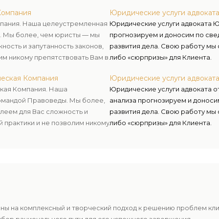
 цели.
Компания
Юридические услуги адвокат
мпания. Наша целеустремленная
Юридические услуги адвоката Ю
. Мы более, чем юристы — мы
прогнозируем и доносим по све
ость и запутанность законов,
развития дела. Свою работу мы
им никому препятствовать Вам в
либо «сюрпризы» для Клиента.
ческая Компания
Юридические услуги адвокат
ская Компания. Наша
Юридические услуги адвоката о
омандой Правоведы. Мы более,
анализа прогнозируем и доноси
леем для Вас сложность и
развития дела. Свою работу мы
й практики и не позволим никому
либо «сюрпризы» для Клиента.
 цели.
ены на комплексный и творческий подход к решению проблем кл