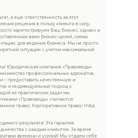
ат, а еще ответственность за этот
пления решения в пользу клиента в силу,
просто зарегистрируем Ваш бизнес, однако и
ставленных вами бизнес-целей, схемы
нтации. для ведения бизнеса. Мы не просто
кретной ситуации с учетом максимальной
боты! Юридическая компания «Правоведы»
 множество профессиональных адвокатов,
ии – предоставить качественную и
так и индивидуальный подход к
ждой из практических задач мы
ктиками «Правоведы» считаются:
венное право; Корпоративное право/ m&a;
димого результата! Эта гарантия
удничества с каждым клиентом. За время
тратами времени и усилий! Мы отдаем себе