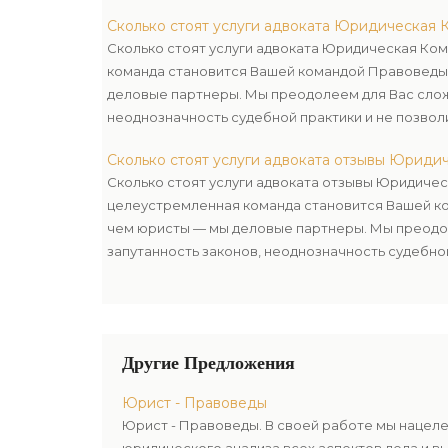
препятствовать Вам в достижении поставленной
Сколько стоят услуги адвоката Юридическая 
Сколько стоят услуги адвоката Юридическая Ко
команда становится Вашей командой Правоведы
деловые партнеры. Мы преодолеем для Вас сложн
неоднозначность судебной практики и не позвол
достижении поставленной цели.
Сколько стоят услуги адвоката отзывы Юриди
Сколько стоят услуги адвоката отзывы Юридиче
целеустремленная команда становится Вашей к
чем юристы — мы деловые партнеры. Мы преодо
запутанность законов, неоднозначность судебно
препятствовать Вам в достижении поставленной
Другие Предложения
Юрист - Правоведы
Юрист - Правоведы. В своей работе мы нацел