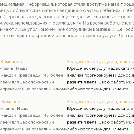
енциальная информация, которая стала доступна нам в проце
обязуется защитить сведения о фактах, событиях и обсто
 (персональные данные), а еще сведения, связанные с про
уска, использования и разглашения! На время работы с кли
й имеют лишь уполномоченные сотрудники компании. Ценооб
– это индикатор средней рыночной стоимости услуги. Для по
я Компания
Юридические услуги адвокат
омпания. Наша
Юридические услуги адвоката -
омандой Правоведы. Мы более,
анализа прогнозируем и доноси
леем для Вас сложность и
развития дела. Свою работу мы
й практики и не позволим никому
либо «сюрпризы» для Клиента.
 цели.
я Компания
Юридические услуги адвокат
омпания. Наша
Юридические услуги адвоката в
омандой Правоведы. Мы более,
анализа прогнозируем и доноси
леем для Вас сложность и
развития дела. Свою работу мы
й практики и не позволим никому
либо «сюрпризы» для Клиента.