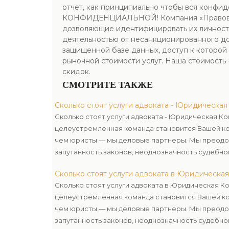
отчет, как принципиально чтобы вся конфид
КОНФИДЕНЦИАЛЬНОЙ! Компания «Правоведы» 
дозволяющие идентифицировать их личность
деятельностью от несанкционированного доп
защищенной базе данных, доступ к которо
рыночной стоимости услуг. Наша стоимость 
скидок.
СМОТРИТЕ ТАКЖЕ
Сколько стоят услуги адвоката - Юридическа
Сколько стоят услуги адвоката - Юридическая К
целеустремленная команда становится Вашей к
чем юристы — мы деловые партнеры. Мы преодо
запутанность законов, неоднозначность судебно
препятствовать Вам в достижении поставленной
Сколько стоят услуги адвоката в Юридическа
Сколько стоят услуги адвоката в Юридическая К
целеустремленная команда становится Вашей к
чем юристы — мы деловые партнеры. Мы преодо
запутанность законов, неоднозначность судебно