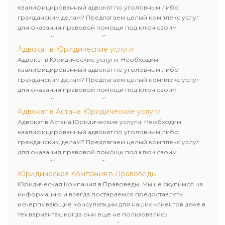
квалифицированный адвокат по уголовным либо
гражданским делам? Предлагаем целый комплекс услуг
для оказания правовой помощи под ключ своим
клиентам. Комплексное обслуживание физических и
юридических лиц. Индивидуальный подход к каждому
Адвокат в Юридические услуги
клиенту.
Адвокат в Юридические услуги. Необходим
квалифицированный адвокат по уголовным либо
гражданским делам? Предлагаем целый комплекс услуг
для оказания правовой помощи под ключ своим
клиентам. Комплексное обслуживание физических и
юридических лиц. Индивидуальный подход к каждому
Адвокат в Астана Юридические услуги
клиенту.
Адвокат в Астана Юридические услуги. Необходим
квалифицированный адвокат по уголовным либо
гражданским делам? Предлагаем целый комплекс услуг
для оказания правовой помощи под ключ своим
клиентам. Комплексное обслуживание физических и
юридических лиц. Индивидуальный подход к каждому
Юридическая Компания в Правоведы
клиенту.
Юридическая Компания в Правоведы. Мы не скупимся на
информацию и всегда постараемся предоставлять
исчерпывающие консультации для наших клиентов даже в
тех вариантах, когда они еще не пользовались
юридическими услугами нашей компании.