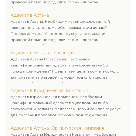
правовой помощи под ключ своим клиентам.
Комплексное обслуживание физических и юридических
лиц. Индивидуальный подход к каждому клиенту.
Адвокат в Астана
Адвокат в Астана. Необходим квалифицированный
адвокат по уголовным либо гражданским делам?
Предлагаем целый комплекс услуг для оказания
правовой помощи под ключ своим клиентам.
Комплексное обслуживание физических и юридических
лиц. Индивидуальный подход к каждому клиенту.
Адвокат в Астана Правоведы
Адвокат в Астана Правоведы. Необходим
квалифицированный адвокат по уголовным либо
гражданским делам? Предлагаем целый комплекс услуг
для оказания правовой помощи под ключ своим
клиентам. Комплексное обслуживание физических и
юридических лиц. Индивидуальный подход к каждому
Адвокат в Юридическая Компания
клиенту.
Адвокат в Юридическая Компания. Необходим
квалифицированный адвокат по уголовным либо
гражданским делам? Предлагаем целый комплекс услуг
для оказания правовой помощи под ключ своим
клиентам. Комплексное обслуживание физических и
юридических лиц. Индивидуальный подход к каждому
Адвокат в Астана Юридическая Компания
клиенту.
Адвокат в Астана Юридическая Компания. Необходим