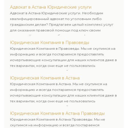
клиентам. Комплексное обслуживание физических и
юридических лиц. Индивидуальный подход к каждому
Адвокат в Астана Юридические услуги
клиенту.
Адвокат в Астана Юридические услуги. Необходим
квалифицированный адвокат по уголовным либо
гражданским делам? Предлагаем целый комплекс услуг
для оказания правовой помощи под ключ своим
клиентам. Комплексное обслуживание физических и
юридических лиц. Индивидуальный подход к каждому
Юридическая Компания в Правоведы
клиенту.
Юридическая Компания в Правоведы. Мы не скупимся на
информацию и всегда постараемся предоставлять
исчерпывающие консультации для наших клиентов даже в
тех вариантах, когда они еще не пользовались
юридическими услугами нашей компании.
Юридическая Компания в Астана
Юридическая Компания в Астана. Мы не скупимся на
информацию и всегда постараемся предоставлять
исчерпывающие консультации для наших клиентов даже в
тех вариантах, когда они еще не пользовались
юридическими услугами нашей компании.
Юридическая Компания в Астана Правоведы
Юридическая Компания в Астана Правоведы. Мы не
скупимся на информацию и всегда постараемся