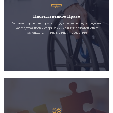
Наследственное Право
Регламентирование норм и процедур по переходу имущества
(наследства), прав и сопряженных с ними обязательств от
наследодателя к иным лицам (наследник).