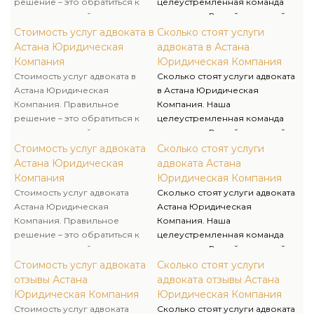
решение – это обратиться к
целеустремленная команда
специалисту, кой не лишь
становится Вашей командой
конкретно знает действующее
Правоведы. Мы более, чем
Стоимость услуг адвоката в
Сколько стоят услуги
законодательство, однако и
юристы — мы деловые
Астана Юридическая
адвоката в Астана
имеет долголетний опыт
партнеры. Мы преодолеем для
Компания
Юридическая Компания
работы в области права.
Вас сложность и запутанность
Стоимость услуг адвоката в
Сколько стоят услуги адвоката
законов, неоднозначность
Астана Юридическая
в Астана Юридическая
судебной практики и не
Компания. Правильное
Компания. Наша
позволим никому
решение – это обратиться к
целеустремленная команда
препятствовать Вам в
специалисту, кой не лишь
становится Вашей командой
достижении поставленной
конкретно знает действующее
Правоведы. Мы более, чем
Стоимость услуг адвоката
Сколько стоят услуги
цели.
законодательство, однако и
юристы — мы деловые
Астана Юридическая
адвоката Астана
имеет долголетний опыт
партнеры. Мы преодолеем для
Компания
Юридическая Компания
работы в области права.
Вас сложность и запутанность
Стоимость услуг адвоката
Сколько стоят услуги адвоката
законов, неоднозначность
Астана Юридическая
Астана Юридическая
судебной практики и не
Компания. Правильное
Компания. Наша
позволим никому
решение – это обратиться к
целеустремленная команда
препятствовать Вам в
специалисту, кой не лишь
становится Вашей командой
достижении поставленной
конкретно знает действующее
Правоведы. Мы более, чем
Стоимость услуг адвоката
Сколько стоят услуги
цели.
законодательство, однако и
юристы — мы деловые
отзывы Астана
адвоката отзывы Астана
имеет долголетний опыт
партнеры. Мы преодолеем для
Юридическая Компания
Юридическая Компания
работы в области права.
Вас сложность и запутанность
Стоимость услуг адвоката
Сколько стоят услуги адвоката