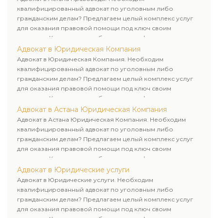
квалифицированный адвокат по уголовным либо
гражданским делам? Предлагаем целый комплекс услуг
для оказания правовой помощи под ключ своим
клиентам. Комплексное обслуживание физических и
юридических лиц. Индивидуальный подход к каждому
Адвокат в Юридическая Компания
клиенту.
Адвокат в Юридическая Компания. Необходим
квалифицированный адвокат по уголовным либо
гражданским делам? Предлагаем целый комплекс услуг
для оказания правовой помощи под ключ своим
клиентам. Комплексное обслуживание физических и
юридических лиц. Индивидуальный подход к каждому
Адвокат в Астана Юридическая Компания
клиенту.
Адвокат в Астана Юридическая Компания. Необходим
квалифицированный адвокат по уголовным либо
гражданским делам? Предлагаем целый комплекс услуг
для оказания правовой помощи под ключ своим
клиентам. Комплексное обслуживание физических и
юридических лиц. Индивидуальный подход к каждому
Адвокат в Юридические услуги
клиенту.
Адвокат в Юридические услуги. Необходим
квалифицированный адвокат по уголовным либо
гражданским делам? Предлагаем целый комплекс услуг
для оказания правовой помощи под ключ своим