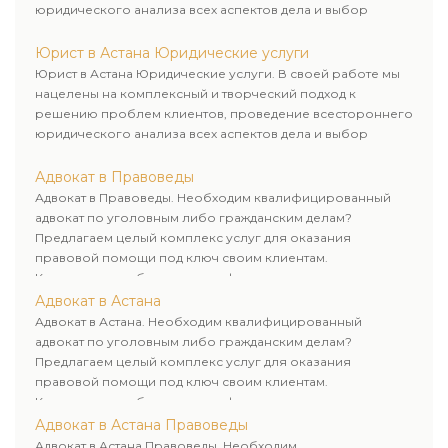
юридического анализа всех аспектов дела и выбор
рационального пути для его успешного завершения.
Юрист в Астана Юридические услуги
Юрист в Астана Юридические услуги. В своей работе мы
нацелены на комплексный и творческий подход к
решению проблем клиентов, проведение всестороннего
юридического анализа всех аспектов дела и выбор
рационального пути для его успешного завершения.
Адвокат в Правоведы
Адвокат в Правоведы. Необходим квалифицированный
адвокат по уголовным либо гражданским делам?
Предлагаем целый комплекс услуг для оказания
правовой помощи под ключ своим клиентам.
Комплексное обслуживание физических и юридических
лиц. Индивидуальный подход к каждому клиенту.
Адвокат в Астана
Адвокат в Астана. Необходим квалифицированный
адвокат по уголовным либо гражданским делам?
Предлагаем целый комплекс услуг для оказания
правовой помощи под ключ своим клиентам.
Комплексное обслуживание физических и юридических
лиц. Индивидуальный подход к каждому клиенту.
Адвокат в Астана Правоведы
Адвокат в Астана Правоведы. Необходим