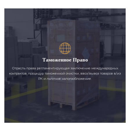
Таможенное Право
Отрасль права регламентирующая заключение международных
контрактов, процедур таможенной очистки, ввоз/вывоз товаров в/из
РК и льготное налогообложение.