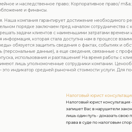
мейное и наследственное право; Корпоративное право/ m&a
обложение и финансы.
 Наша компания гарантирует достижение необходимого резу
ательном порядке заключаем пред началом сотрудничества с 
решать задачи клиентов с наименьшими затратами времени и
 информация, которая стала доступна нам в процессе взаимо
обязуется защитить сведения о фактах, событиях и обсто
 (персональные данные), а еще сведения, связанные с про
уска, использования и разглашения! На время работы с кли
й имеют лишь уполномоченные сотрудники компании. Ценооб
– это индикатор средней рыночной стоимости услуги. Для по
Налоговый юрист консультаци
Налоговый юрист консультация 
запишет Вас в нарушители закон
лишь один путь - доказать свою
права в суде по налоговым спо
Правоведы.