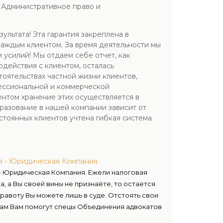
; Административное право и
льтата! Эта гарантия закреплена в
каждым клиентом. За время деятельности мы
 усилий! Мы отдаем себе отчет, как
действия с клиентом, осталась
ятельствах частной жизни клиентов,
фессиональной и коммерческой
ентом хранение этих осуществляется в
разование в нашей компании зависит от
стоянных клиентов учтена гибкая система
я - Юридическая Компания
- Юридическая Компания. Ежели налоговая
а, а Вы своей вины не признаёте, то остается
 правоту Вы можете лишь в суде. Отстоять свои
рам Вам помогут спецы Объединения адвокатов