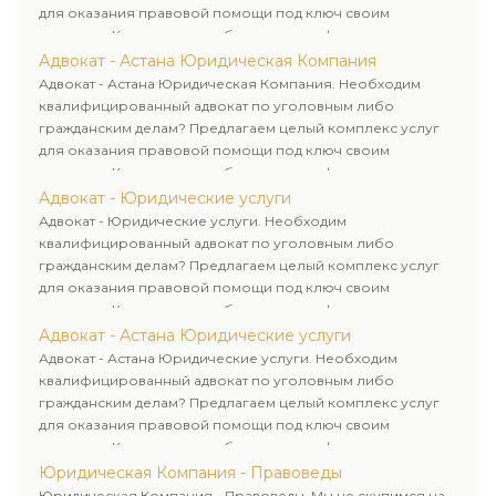
для оказания правовой помощи под ключ своим
клиентам. Комплексное обслуживание физических и
юридических лиц. Индивидуальный подход к каждому
Адвокат - Астана Юридическая Компания
клиенту.
Адвокат - Астана Юридическая Компания. Необходим
квалифицированный адвокат по уголовным либо
гражданским делам? Предлагаем целый комплекс услуг
для оказания правовой помощи под ключ своим
клиентам. Комплексное обслуживание физических и
юридических лиц. Индивидуальный подход к каждому
Адвокат - Юридические услуги
клиенту.
Адвокат - Юридические услуги. Необходим
квалифицированный адвокат по уголовным либо
гражданским делам? Предлагаем целый комплекс услуг
для оказания правовой помощи под ключ своим
клиентам. Комплексное обслуживание физических и
юридических лиц. Индивидуальный подход к каждому
Адвокат - Астана Юридические услуги
клиенту.
Адвокат - Астана Юридические услуги. Необходим
квалифицированный адвокат по уголовным либо
гражданским делам? Предлагаем целый комплекс услуг
для оказания правовой помощи под ключ своим
клиентам. Комплексное обслуживание физических и
юридических лиц. Индивидуальный подход к каждому
Юридическая Компания - Правоведы
клиенту.
Юридическая Компания - Правоведы. Мы не скупимся на