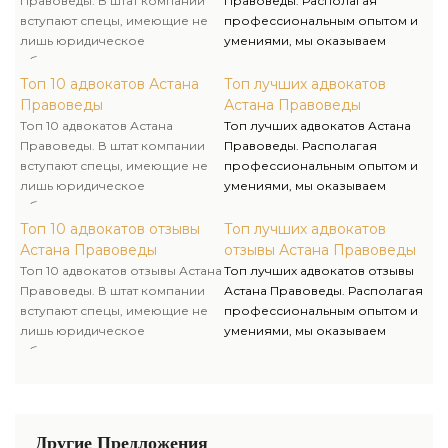
Правоведы. В штат компании
Правоведы. Располагая
комплексно.
вступают спецы, имеющие не
профессиональным опытом и
лишь юридическое
умениями, мы оказываем
образование, однако и опыт
качественную юридическую
работы в государственных
помощь и предлагаем услуги
Топ 10 адвокатов Астана
Топ лучших адвокатов
органах, что помогает нам
адвоката и адвоката для
Правоведы
Астана Правоведы
решать поставленные задачи
решения личных и бизнес-
Топ 10 адвокатов Астана
Топ лучших адвокатов Астана
очень компетентно и
вопросов.
Правоведы. В штат компании
Правоведы. Располагая
комплексно.
вступают спецы, имеющие не
профессиональным опытом и
лишь юридическое
умениями, мы оказываем
образование, однако и опыт
качественную юридическую
работы в государственных
помощь и предлагаем услуги
Топ 10 адвокатов отзывы
Топ лучших адвокатов
органах, что помогает нам
адвоката и адвоката для
Астана Правоведы
отзывы Астана Правоведы
решать поставленные задачи
решения личных и бизнес-
Топ 10 адвокатов отзывы Астана
Топ лучших адвокатов отзывы
очень компетентно и
вопросов.
Правоведы. В штат компании
Астана Правоведы. Располагая
комплексно.
вступают спецы, имеющие не
профессиональным опытом и
лишь юридическое
умениями, мы оказываем
образование, однако и опыт
качественную юридическую
работы в государственных
помощь и предлагаем услуги
органах, что помогает нам
адвоката и адвоката для
решать поставленные задачи
решения личных и бизнес-
очень компетентно и
вопросов.
Другие Предложения