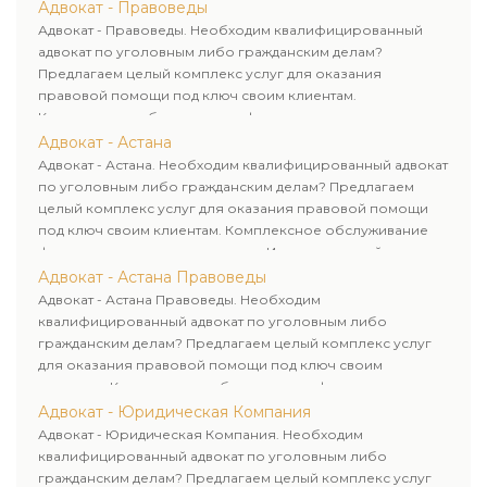
Адвокат - Правоведы
Адвокат - Правоведы. Необходим квалифицированный
адвокат по уголовным либо гражданским делам?
Предлагаем целый комплекс услуг для оказания
правовой помощи под ключ своим клиентам.
Комплексное обслуживание физических и юридических
лиц. Индивидуальный подход к каждому клиенту.
Адвокат - Астана
Адвокат - Астана. Необходим квалифицированный адвокат
по уголовным либо гражданским делам? Предлагаем
целый комплекс услуг для оказания правовой помощи
под ключ своим клиентам. Комплексное обслуживание
физических и юридических лиц. Индивидуальный подход к
каждому клиенту.
Адвокат - Астана Правоведы
Адвокат - Астана Правоведы. Необходим
квалифицированный адвокат по уголовным либо
гражданским делам? Предлагаем целый комплекс услуг
для оказания правовой помощи под ключ своим
клиентам. Комплексное обслуживание физических и
юридических лиц. Индивидуальный подход к каждому
Адвокат - Юридическая Компания
клиенту.
Адвокат - Юридическая Компания. Необходим
квалифицированный адвокат по уголовным либо
гражданским делам? Предлагаем целый комплекс услуг