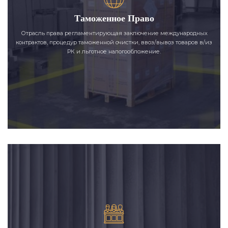
Таможенное Право
Отрасль права регламентирующая заключение международных
контрактов, процедур таможенной очистки, ввоз/вывоз товаров в/из
РК и льготное налогообложение.