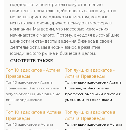
поддержке и осмотрительному отношению
приятель к приятелю, действовать славно и уютно
не лишь юристам, однако и клиентам, которые
испытывают очень дружественную атмосферу в
компании. Мы верим, что массовые изменения
начинаются с малого. Потому, внедряя высочайшие
ценности и стандарты ведения бизнеса в своей
деятельности, мы вносим взнос в развитие
юридического рынка и бизнеса в целом.
СМОТРИТЕ ТАКЖЕ
Топ 10 адвокатов - Астана
Топ лучших адвокатов -
Правоведы
Астана Правоведы
Топ 10 адвокатов - Астана
Топ лучших адвокатов - Астана
Правоведы. В штат компании
Правоведы. Располагая
вступают спецы, имеющие не
профессиональным опытом и
лишь юридическое
умениями, мы оказываем
образование, однако и опыт
качественную юридическую
работы в государственных
помощь и предлагаем услуги
Топ 10 адвокатов в Астана
Топ лучших адвокатов в
органах, что помогает нам
адвоката и адвоката для
Правоведы
Астана Правоведы
решать поставленные задачи
решения личных и бизнес-
Топ 10 адвокатов в Астана
Топ лучших адвокатов в Астана
очень компетентно и
вопросов.