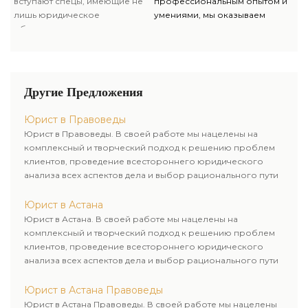
вступают спецы, имеющие не
профессиональным опытом и
лишь юридическое
умениями, мы оказываем
образование, однако и опыт
качественную юридическую
работы в государственных
помощь и предлагаем услуги
органах, что помогает нам
адвоката и адвоката для
решать поставленные задачи
решения личных и бизнес-
очень компетентно и
вопросов.
Другие Предложения
комплексно.
Юрист в Правоведы
Юрист в Правоведы. В своей работе мы нацелены на
комплексный и творческий подход к решению проблем
клиентов, проведение всестороннего юридического
анализа всех аспектов дела и выбор рационального пути
для его успешного завершения.
Юрист в Астана
Юрист в Астана. В своей работе мы нацелены на
комплексный и творческий подход к решению проблем
клиентов, проведение всестороннего юридического
анализа всех аспектов дела и выбор рационального пути
для его успешного завершения.
Юрист в Астана Правоведы
Юрист в Астана Правоведы. В своей работе мы нацелены