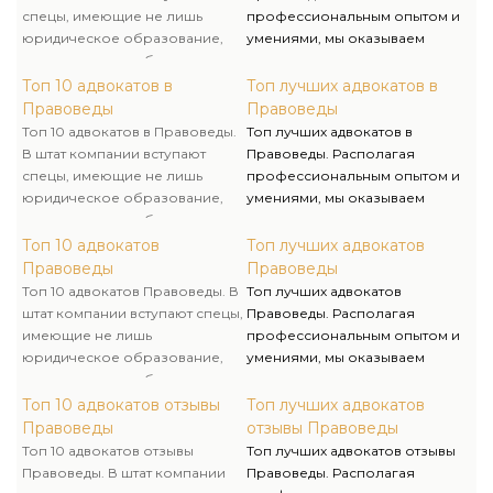
спецы, имеющие не лишь
профессиональным опытом и
юридическое образование,
умениями, мы оказываем
однако и опыт работы в
качественную юридическую
государственных органах, что
помощь и предлагаем услуги
Топ 10 адвокатов в
Топ лучших адвокатов в
помогает нам решать
адвоката и адвоката для
Правоведы
Правоведы
поставленные задачи очень
решения личных и бизнес-
Топ 10 адвокатов в Правоведы.
Топ лучших адвокатов в
компетентно и комплексно.
вопросов.
В штат компании вступают
Правоведы. Располагая
спецы, имеющие не лишь
профессиональным опытом и
юридическое образование,
умениями, мы оказываем
однако и опыт работы в
качественную юридическую
государственных органах, что
помощь и предлагаем услуги
Топ 10 адвокатов
Топ лучших адвокатов
помогает нам решать
адвоката и адвоката для
Правоведы
Правоведы
поставленные задачи очень
решения личных и бизнес-
Топ 10 адвокатов Правоведы. В
Топ лучших адвокатов
компетентно и комплексно.
вопросов.
штат компании вступают спецы,
Правоведы. Располагая
имеющие не лишь
профессиональным опытом и
юридическое образование,
умениями, мы оказываем
однако и опыт работы в
качественную юридическую
государственных органах, что
помощь и предлагаем услуги
Топ 10 адвокатов отзывы
Топ лучших адвокатов
помогает нам решать
адвоката и адвоката для
Правоведы
отзывы Правоведы
поставленные задачи очень
решения личных и бизнес-
Топ 10 адвокатов отзывы
Топ лучших адвокатов отзывы
компетентно и комплексно.
вопросов.
Правоведы. В штат компании
Правоведы. Располагая