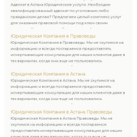
клиенту.
Адвокат в Астана Юридические услуги. Необходим
квалифицированный адвокат по уголовным либо
гражданским делам? Предлагаем целый комплекс услуг
для оказания правовой помощи под ключ своим
клиентам. Комплексное обслуживание физических и
юридических лиц. Индивидуальный подход к каждому
Юридическая Компания в Правоведы
клиенту.
Юридическая Компания в Правоведы. Мы не скупимся на
информацию и всегда постараемся предоставлять
исчерпывающие консультации для наших клиентов даже в
тех вариантах, когда они еще не пользовались
юридическими услугами нашей компании.
Юридическая Компания в Астана
Юридическая Компания в Астана. Мы не скупимся на
информацию и всегда постараемся предоставлять
исчерпывающие консультации для наших клиентов даже в
тех вариантах, когда они еще не пользовались
юридическими услугами нашей компании.
Юридическая Компания в Астана Правоведы
Юридическая Компания в Астана Правоведы. Мы не
скупимся на информацию и всегда постараемся
предоставлять исчерпывающие консультации для наших
клиентов даже в тех вариантах, когда они еще не