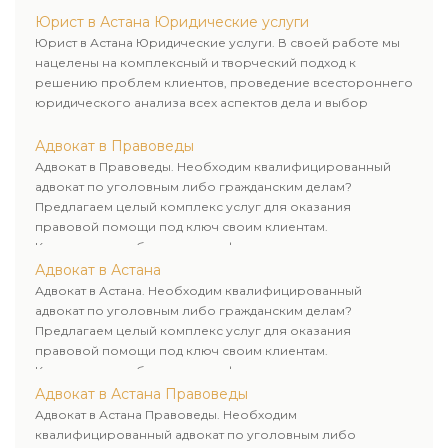
Юрист в Астана Юридические услуги
Юрист в Астана Юридические услуги. В своей работе мы
нацелены на комплексный и творческий подход к
решению проблем клиентов, проведение всестороннего
юридического анализа всех аспектов дела и выбор
рационального пути для его успешного завершения.
Адвокат в Правоведы
Адвокат в Правоведы. Необходим квалифицированный
адвокат по уголовным либо гражданским делам?
Предлагаем целый комплекс услуг для оказания
правовой помощи под ключ своим клиентам.
Комплексное обслуживание физических и юридических
лиц. Индивидуальный подход к каждому клиенту.
Адвокат в Астана
Адвокат в Астана. Необходим квалифицированный
адвокат по уголовным либо гражданским делам?
Предлагаем целый комплекс услуг для оказания
правовой помощи под ключ своим клиентам.
Комплексное обслуживание физических и юридических
лиц. Индивидуальный подход к каждому клиенту.
Адвокат в Астана Правоведы
Адвокат в Астана Правоведы. Необходим
квалифицированный адвокат по уголовным либо