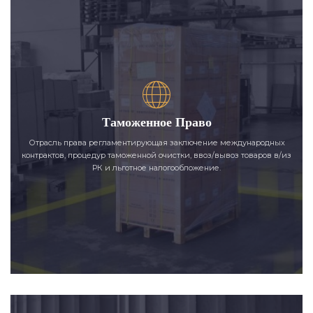
Таможенное Право
Отрасль права регламентирующая заключение международных
контрактов, процедур таможенной очистки, ввоз/вывоз товаров в/из
РК и льготное налогообложение.