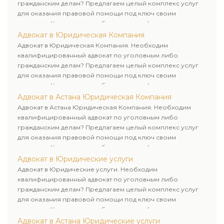
гражданским делам? Предлагаем целый комплекс услуг
для оказания правовой помощи под ключ своим
клиентам. Комплексное обслуживание физических и
юридических лиц. Индивидуальный подход к каждому
Адвокат в Юридическая Компания
клиенту.
Адвокат в Юридическая Компания. Необходим
квалифицированный адвокат по уголовным либо
гражданским делам? Предлагаем целый комплекс услуг
для оказания правовой помощи под ключ своим
клиентам. Комплексное обслуживание физических и
юридических лиц. Индивидуальный подход к каждому
Адвокат в Астана Юридическая Компания
клиенту.
Адвокат в Астана Юридическая Компания. Необходим
квалифицированный адвокат по уголовным либо
гражданским делам? Предлагаем целый комплекс услуг
для оказания правовой помощи под ключ своим
клиентам. Комплексное обслуживание физических и
юридических лиц. Индивидуальный подход к каждому
Адвокат в Юридические услуги
клиенту.
Адвокат в Юридические услуги. Необходим
квалифицированный адвокат по уголовным либо
гражданским делам? Предлагаем целый комплекс услуг
для оказания правовой помощи под ключ своим
клиентам. Комплексное обслуживание физических и
юридических лиц. Индивидуальный подход к каждому
Адвокат в Астана Юридические услуги