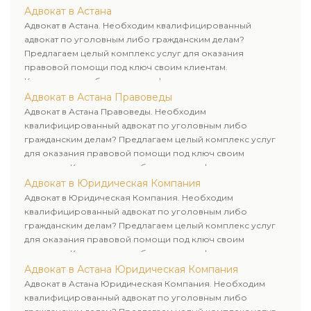
лиц. Индивидуальный подход к каждому клиенту.
Адвокат в Астана
Адвокат в Астана. Необходим квалифицированный
адвокат по уголовным либо гражданским делам?
Предлагаем целый комплекс услуг для оказания
правовой помощи под ключ своим клиентам.
Комплексное обслуживание физических и юридических
лиц. Индивидуальный подход к каждому клиенту.
Адвокат в Астана Правоведы
Адвокат в Астана Правоведы. Необходим
квалифицированный адвокат по уголовным либо
гражданским делам? Предлагаем целый комплекс услуг
для оказания правовой помощи под ключ своим
клиентам. Комплексное обслуживание физических и
юридических лиц. Индивидуальный подход к каждому
Адвокат в Юридическая Компания
клиенту.
Адвокат в Юридическая Компания. Необходим
квалифицированный адвокат по уголовным либо
гражданским делам? Предлагаем целый комплекс услуг
для оказания правовой помощи под ключ своим
клиентам. Комплексное обслуживание физических и
юридических лиц. Индивидуальный подход к каждому
Адвокат в Астана Юридическая Компания
клиенту.
Адвокат в Астана Юридическая Компания. Необходим
квалифицированный адвокат по уголовным либо