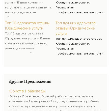
поставленные задачи очень
решения личных и бизнес-
услуги. В штат компании
Юридические услуги.
компетентно и комплексно.
вопросов.
вступают спецы, имеющие не
Располагая
лишь юридическое
профессиональным опытом и
образование, однако и опыт
умениями, мы оказываем
работы в государственных
качественную юридическую
Топ 10 адвокатов отзывы
Топ лучших адвокатов
органах, что помогает нам
помощь и предлагаем услуги
Юридические услуги
отзывы Юридические
решать поставленные задачи
адвоката и адвоката для
услуги
Топ 10 адвокатов отзывы
очень компетентно и
решения личных и бизнес-
Юридические услуги. В штат
Топ лучших адвокатов отзывы
комплексно.
вопросов.
компании вступают спецы,
Юридические услуги.
имеющие не лишь
Располагая
юридическое образование,
профессиональным опытом и
однако и опыт работы в
умениями, мы оказываем
государственных органах, что
качественную юридическую
помогает нам решать
помощь и предлагаем услуги
поставленные задачи очень
адвоката и адвоката для
компетентно и комплексно.
решения личных и бизнес-
Другие Предложения
вопросов.
Юрист в Правоведы
Юрист в Правоведы. В своей работе мы нацелены на
комплексный и творческий подход к решению проблем
клиентов, проведение всестороннего юридического