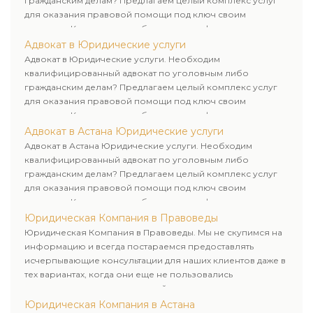
гражданским делам? Предлагаем целый комплекс услуг
для оказания правовой помощи под ключ своим
клиентам. Комплексное обслуживание физических и
юридических лиц. Индивидуальный подход к каждому
Адвокат в Юридические услуги
клиенту.
Адвокат в Юридические услуги. Необходим
квалифицированный адвокат по уголовным либо
гражданским делам? Предлагаем целый комплекс услуг
для оказания правовой помощи под ключ своим
клиентам. Комплексное обслуживание физических и
юридических лиц. Индивидуальный подход к каждому
Адвокат в Астана Юридические услуги
клиенту.
Адвокат в Астана Юридические услуги. Необходим
квалифицированный адвокат по уголовным либо
гражданским делам? Предлагаем целый комплекс услуг
для оказания правовой помощи под ключ своим
клиентам. Комплексное обслуживание физических и
юридических лиц. Индивидуальный подход к каждому
Юридическая Компания в Правоведы
клиенту.
Юридическая Компания в Правоведы. Мы не скупимся на
информацию и всегда постараемся предоставлять
исчерпывающие консультации для наших клиентов даже в
тех вариантах, когда они еще не пользовались
юридическими услугами нашей компании.
Юридическая Компания в Астана