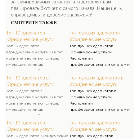
запланированных затратах, что дозволят вам
планировать бютжет с самого начала. Наши цены
справедливы, а доверие заслужено!
СМОТРИТЕ ТАКЖЕ
Топ 10 адвокатов -
Топ лучших адвокатов -
Юридические услуги
Юридические услуги
Топ 10 адвокатов -
Топ лучших адвокатов -
Юридические услуги. В штат
Юридические услуги.
компании вступают спецы,
Располагая
имеющие не лишь
профессиональным опытом и
юридическое образование,
умениями, мы оказываем
однако и опыт работы в
качественную юридическую
Топ 10 адвокатов в
Топ лучших адвокатов в
государственных органах, что
помощь и предлагаем услуги
Юридические услуги
Юридические услуги
помогает нам решать
адвоката и адвоката для
Топ 10 адвокатов в
Топ лучших адвокатов в
поставленные задачи очень
решения личных и бизнес-
Юридические услуги. В штат
Юридические услуги.
компетентно и комплексно.
вопросов.
компании вступают спецы,
Располагая
имеющие не лишь
профессиональным опытом и
юридическое образование,
умениями, мы оказываем
однако и опыт работы в
качественную юридическую
Топ 10 адвокатов
Топ лучших адвокатов
государственных органах, что
помощь и предлагаем услуги
Юридические услуги
Юридические услуги
помогает нам решать
адвоката и адвоката для
Топ 10 адвокатов Юридические
Топ лучших адвокатов