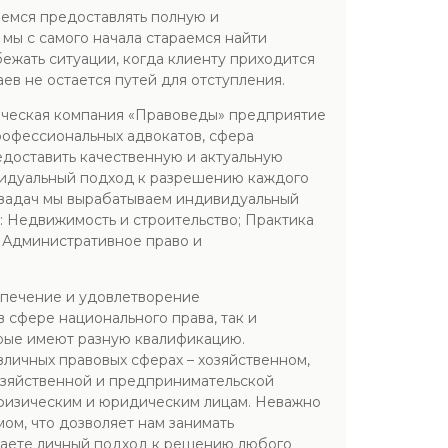
аемся предоставлять полную и
мы с самого начала стараемся найти
ежать ситуации, когда клиенту приходится
аев не остается путей для отступления.
дическая компания «Правоведы» предприятие
рофессиональных адвокатов, сфера
едоставить качественную и актуальную
видуальный подход к разрешению каждого
х задач мы вырабатываем индивидуальный
 Недвижимость и строительство; Практика
; Административное право и
спечение и удовлетворение
сфере национального права, так и
рые имеют разную квалификацию.
личных правовых сферах – хозяйственном,
озяйственной и предпринимательской
и физическим и юридическим лицам. Неважно
ом, что дозволяет нам занимать
чаете личный подход к решению любого