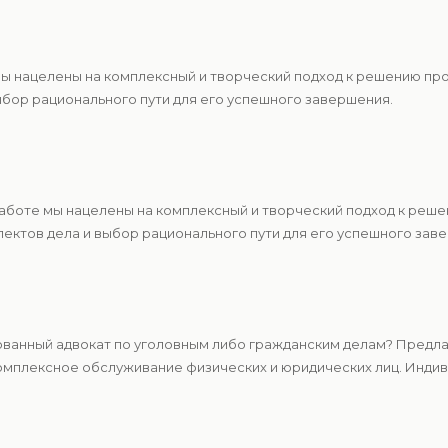
 мы нацелены на комплексный и творческий подход к решению п
ыбор рационального пути для его успешного завершения.
работе мы нацелены на комплексный и творческий подход к реш
ектов дела и выбор рационального пути для его успешного зав
ванный адвокат по уголовным либо гражданским делам? Предлаг
мплексное обслуживание физических и юридических лиц. Индиви