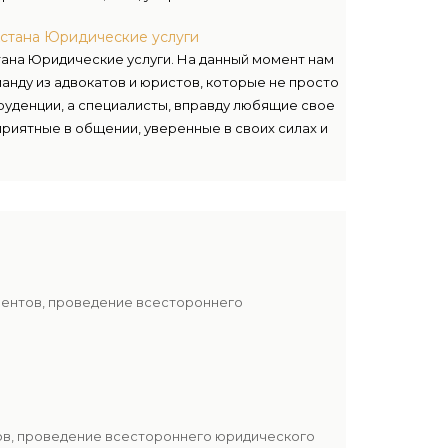
ативно воспринимать квалифицированные
стана Юридические услуги
ожных случаях – готовы держать удар.
ана Юридические услуги. На данный момент нам
анду из адвокатов и юристов, которые не просто
уденции, а специалисты, вправду любящие свое
приятные в общении, уверенные в своих силах и
ативно воспринимать квалифицированные
ожных случаях – готовы держать удар.
иентов, проведение всестороннего
тов, проведение всестороннего юридического