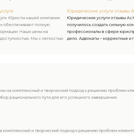
 пожелания и располагаемый
знаниях, умеют убеждать, опер
услуги
Юридические услуги отзывы А
решения и воплощать их, а в сл
луги. Юристы нашей компании
Юридические услуги отзывы Аст
ом обеспечивают полную
получилось создать сильную ком
ормации. Наши цены на
профессионалы в сфере юриспр
доступностью. Мы с легкостью
дело. Адвокаты – корректные и 
 пожелания и располагаемый
знаниях, умеют убеждать, опер
решения и воплощать их, а в сл
ены на комплексный и творческий подход к решению проблем кл
ыбор рационального пути для его успешного завершения.
 на комплексный и творческий подход к решению проблем клиен