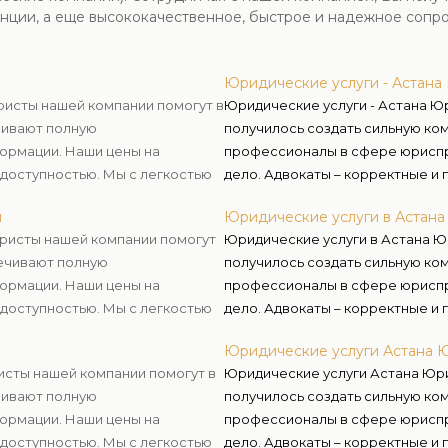
енции, а еще высококачественное, быстрое и надежное сопр
Юридические услуги - Астана
Юристы нашей компании помогут в
Юридические услуги - Астана Ю
чивают полную
получилось создать сильную ком
ормации. Наши цены на
профессионалы в сфере юриспр
доступностью. Мы с легкостью
дело. Адвокаты – корректные и 
 пожелания и располагаемый
знаниях, умеют убеждать, опер
и
Юридические услуги в Астана
решения и воплощать их, а в сл
Юристы нашей компании помогут
Юридические услуги в Астана Ю
ечивают полную
получилось создать сильную ком
ормации. Наши цены на
профессионалы в сфере юриспр
доступностью. Мы с легкостью
дело. Адвокаты – корректные и 
 пожелания и располагаемый
знаниях, умеют убеждать, опер
Юридические услуги Астана 
решения и воплощать их, а в сл
исты нашей компании помогут в
Юридические услуги Астана Юри
чивают полную
получилось создать сильную ком
ормации. Наши цены на
профессионалы в сфере юриспр
доступностью. Мы с легкостью
дело. Адвокаты – корректные и 