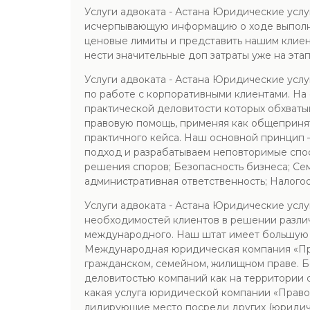
Услуги адвоката - Астана Юридические усл
исчерпывающую информацию о ходе выполнен
ценовые лимиты и представить нашим клиент
нести значительные доп затраты уже на этап
Услуги адвоката - Астана Юридические усл
по работе с корпоративными клиентами. Н
практической деловитости которых обхватыв
правовую помощь, применяя как общеприня
практичного кейса. Наш основной принцип 
подход и разрабатываем неповторимые спос
решения споров; Безопасность бизнеса; Се
административная ответственность; Налого
Услуги адвоката - Астана Юридические усл
необходимостей клиентов в решении различ
международного. Наш штат имеет большую 
Международная юридическая компания «Пра
гражданском, семейном, жилищном праве. Б
деловитостью компаний как на территории 
какая услуга юридической компании «Право
лидирующие место посреди других (юридич