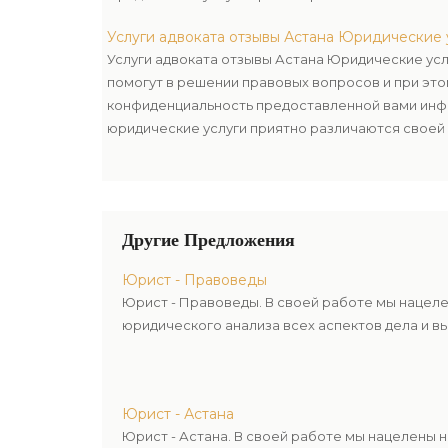
подберем для вас лучший набор, учитывая ваши
Услуги адвоката отзывы Астана Юридические 
бюджет.
Услуги адвоката отзывы Астана Юридические ус
помогут в решении правовых вопросов и при эт
конфиденциальность предоставленной вами инф
юридические услуги приятно различаются своей 
подберем для вас лучший набор, учитывая ваши
бюджет.
Другие Предложения
Юрист - Правоведы
Юрист - Правоведы. В своей работе мы нацел
юридического анализа всех аспектов дела и в
Юрист - Астана
Юрист - Астана. В своей работе мы нацелены