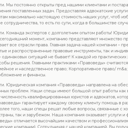
уги. Мы постоянно открыты пред нашими клиентами и постар
ия поставленных задач. Предоставляя адвокатские услуги 
ам максимально настоящую стоимость наших услуг, чтоб изб
е сотрудничества, то есть по сути, когда в большинстве случ
уги. Команда экспертов с долголетним опытом работы! Юри
а сегодняшний момент, компанию представляют множество п
ает все отрасли права. Главная задача нашей компании – пр
тые и распространенные правовые инструменты, так и инди
– одинаковых ситуаций не бывает! К каждой из практически
обы решения. Главными практиками «Правоведы» считаются:
мейное и наследственное право; Корпоративное право/ m&a
обложение и финансы.
уги. Юридическая компания «Правоведы» направлена на обе
ных проблем. Наши спецы имеют большой опыт работы как в 
численность квалифицированных юристов и адвокатов, кото
воведы» гарантирует каждому своему клиенту помощь в раз
олее того, наши спецы решат любые вопросы, связанные с х
страны, так и зарубежом. Наша компания оказывает услуги 
веды» отличается высочайшим качеством и профессионализм
еские компании). Сотрудничая с нашей компанией, Вы полу