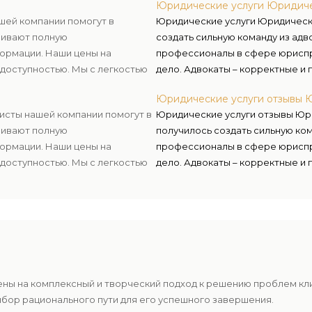
Юридические услуги Юридиче
решения и воплощать их, а в сл
шей компании помогут в
Юридические услуги Юридически
чивают полную
создать сильную команду из адв
ормации. Наши цены на
профессионалы в сфере юриспр
доступностью. Мы с легкостью
дело. Адвокаты – корректные и 
 пожелания и располагаемый
знаниях, умеют убеждать, опер
Юридические услуги отзывы 
решения и воплощать их, а в сл
исты нашей компании помогут в
Юридические услуги отзывы Юри
чивают полную
получилось создать сильную ком
ормации. Наши цены на
профессионалы в сфере юриспр
доступностью. Мы с легкостью
дело. Адвокаты – корректные и 
 пожелания и располагаемый
знаниях, умеют убеждать, опер
решения и воплощать их, а в сл
ены на комплексный и творческий подход к решению проблем к
ыбор рационального пути для его успешного завершения.