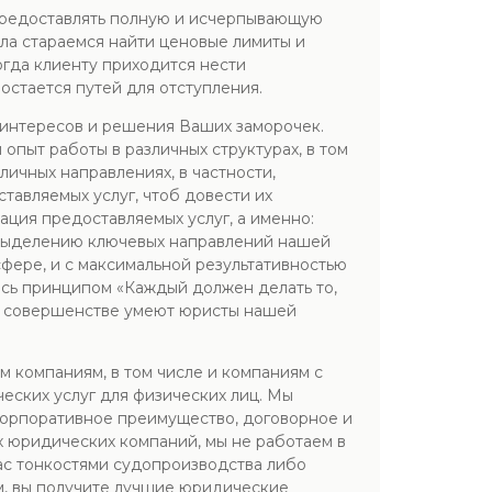
 предоставлять полную и исчерпывающую
ла стараемся найти ценовые лимиты и
огда клиенту приходится нести
 остается путей для отступления.
 интересов и решения Ваших заморочек.
пыт работы в различных структурах, в том
личных направлениях, в частности,
тавляемых услуг, чтоб довести их
ция предоставляемых услуг, а именно:
я выделению ключевых направлений нашей
сфере, и с максимальной результативностью
сь принципом «Каждый должен делать то,
о в совершенстве умеют юристы нашей
 компаниям, в том числе и компаниям с
еских услуг для физических лиц. Мы
 корпоративное преимущество, договорное и
их юридических компаний, мы не работаем в
Вас тонкостями судопроизводства либо
м, вы получите лучшие юридические