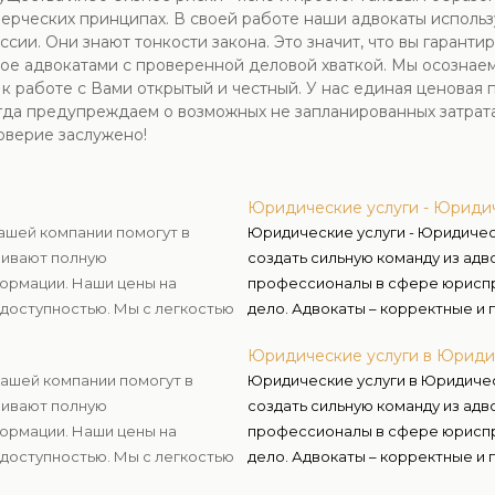
мерческих принципах. В своей работе наши адвокаты исполь
ии. Они знают тонкости закона. Это значит, что вы гарант
 адвокатами с проверенной деловой хваткой. Мы осознаем,
 работе с Вами открытый и честный. У нас единая ценовая п
гда предупреждаем о возможных не запланированных затратах
оверие заслужено!
Юридические услуги - Юридич
нашей компании помогут в
Юридические услуги - Юридичес
чивают полную
создать сильную команду из адв
ормации. Наши цены на
профессионалы в сфере юриспр
доступностью. Мы с легкостью
дело. Адвокаты – корректные и 
 пожелания и располагаемый
знаниях, умеют убеждать, опер
Юридические услуги в Юриди
решения и воплощать их, а в сл
нашей компании помогут в
Юридические услуги в Юридичес
чивают полную
создать сильную команду из адв
ормации. Наши цены на
профессионалы в сфере юриспр
доступностью. Мы с легкостью
дело. Адвокаты – корректные и 
 пожелания и располагаемый
знаниях, умеют убеждать, опер