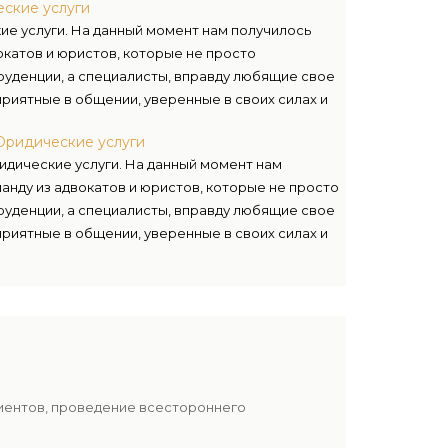
ские услуги
ожных случаях – готовы держать удар.
е услуги. На данный момент нам получилось
окатов и юристов, которые не просто
уденции, а специалисты, вправду любящие свое
приятные в общении, уверенные в своих силах и
ативно воспринимать квалифицированные
Юридические услуги
ожных случаях – готовы держать удар.
дические услуги. На данный момент нам
анду из адвокатов и юристов, которые не просто
уденции, а специалисты, вправду любящие свое
приятные в общении, уверенные в своих силах и
ативно воспринимать квалифицированные
ожных случаях – готовы держать удар.
лиентов, проведение всестороннего