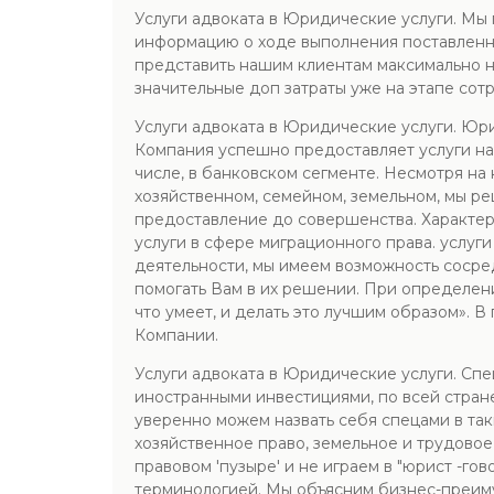
Услуги адвоката в Юридические услуги. М
информацию о ходе выполнения поставленны
представить нашим клиентам максимально на
значительные доп затраты уже на этапе сотр
Услуги адвоката в Юридические услуги. Ю
Компания успешно предоставляет услуги на
числе, в банковском сегменте. Несмотря на
хозяйственном, семейном, земельном, мы ре
предоставление до совершенства. Характер
услуги в сфере миграционного права. услу
деятельности, мы имеем возможность сосред
помогать Вам в их решении. При определен
что умеет, и делать это лучшим образом». 
Компании.
Услуги адвоката в Юридические услуги. Сп
иностранными инвестициями, по всей стран
уверенно можем назвать себя спецами в так
хозяйственное право, земельное и трудовое
правовом 'пузыре' и не играем в "юрист -г
терминологией. Мы объясним бизнес-преиму