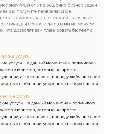
зуют значимый опыт в решение бизнес-задач
ированно получите первоклассное
 что стоимость часто считается ключевым
олитика для всех клиентов и мы не меняем
, что дозволят вам планировать бютжет с
еские услуги
кие услуги. На данный момент нам получилось
окатов и юристов, которые не просто
уденции, а специалисты, вправду любящие свое
приятные в общении, уверенные в своих силах и
ативно воспринимать квалифицированные
ческие услуги
ожных случаях – готовы держать удар.
кие услуги. На данный момент нам получилось
окатов и юристов, которые не просто
уденции, а специалисты, вправду любящие свое
приятные в общении, уверенные в своих силах и
ативно воспринимать квалифицированные