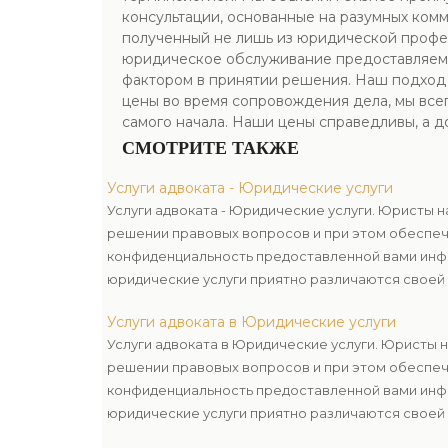
консультации, основанные на разумных ком
полученный не лишь из юридической професс
юридическое обслуживание предоставляемое
фактором в принятии решения. Наш подход к
цены во время сопровождения дела, мы все
самого начала. Наши цены справедливы, а д
СМОТРИТЕ ТАКЖЕ
Услуги адвоката - Юридические услуги
Услуги адвоката - Юридические услуги. Юристы 
решении правовых вопросов и при этом обеспе
конфиденциальность предоставленной вами инф
юридические услуги приятно различаются своей 
подберем для вас лучший набор, учитывая ваши
Услуги адвоката в Юридические услуги
бюджет.
Услуги адвоката в Юридические услуги. Юристы 
решении правовых вопросов и при этом обеспе
конфиденциальность предоставленной вами инф
юридические услуги приятно различаются своей 
подберем для вас лучший набор, учитывая ваши