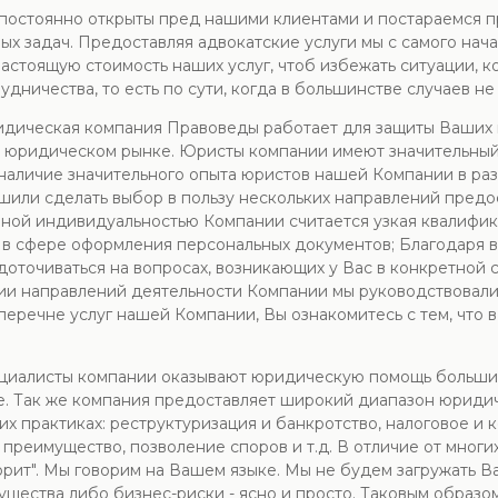
ы постоянно открыты пред нашими клиентами и постараемся
х задач. Предоставляя адвокатские услуги мы с самого нача
стоящую стоимость наших услуг, чтоб избежать ситуации, к
удничества, то есть по сути, когда в большинстве случаев не
ридическая компания Правоведы работает для защиты Ваших
 юридическом рынке. Юристы компании имеют значительный о
 наличие значительного опыта юристов нашей Компании в раз
шили сделать выбор в пользу нескольких направлений предос
ной индивидуальностью Компании считается узкая квалифика
ги в сфере оформления персональных документов; Благодар
оточиваться на вопросах, возникающих у Вас в конкретной 
ии направлений деятельности Компании мы руководствовали
В перечне услуг нашей Компании, Вы ознакомитесь с тем, чт
ециалисты компании оказывают юридическую помощь большим
е. Так же компания предоставляет широкий диапазон юридич
их практиках: реструктуризация и банкротство, налоговое и
 преимущество, позволение споров и т.д. В отличие от мног
оворит". Мы говорим на Вашем языке. Мы не будем загружать 
щества либо бизнес-риски - ясно и просто. Таковым образо