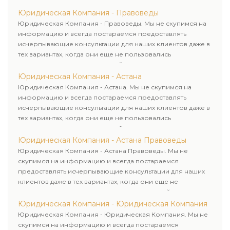
клиентам. Комплексное обслуживание физических и
юридических лиц. Индивидуальный подход к каждому
Юридическая Компания - Правоведы
клиенту.
Юридическая Компания - Правоведы. Мы не скупимся на
информацию и всегда постараемся предоставлять
исчерпывающие консультации для наших клиентов даже в
тех вариантах, когда они еще не пользовались
юридическими услугами нашей компании.
Юридическая Компания - Астана
Юридическая Компания - Астана. Мы не скупимся на
информацию и всегда постараемся предоставлять
исчерпывающие консультации для наших клиентов даже в
тех вариантах, когда они еще не пользовались
юридическими услугами нашей компании.
Юридическая Компания - Астана Правоведы
Юридическая Компания - Астана Правоведы. Мы не
скупимся на информацию и всегда постараемся
предоставлять исчерпывающие консультации для наших
клиентов даже в тех вариантах, когда они еще не
пользовались юридическими услугами нашей компании.
Юридическая Компания - Юридическая Компания
Юридическая Компания - Юридическая Компания. Мы не
скупимся на информацию и всегда постараемся