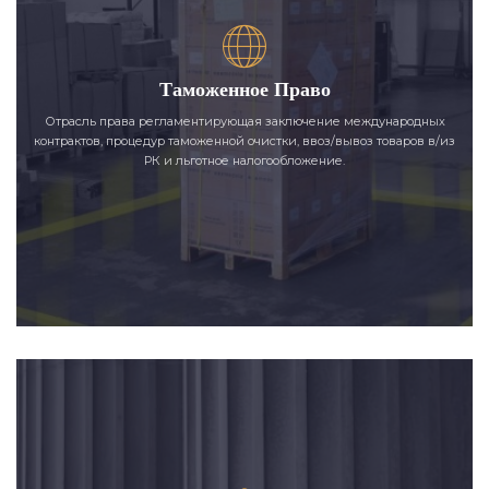
Таможенное Право
Отрасль права регламентирующая заключение международных
контрактов, процедур таможенной очистки, ввоз/вывоз товаров в/из
РК и льготное налогообложение.