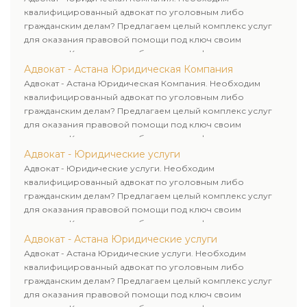
квалифицированный адвокат по уголовным либо
гражданским делам? Предлагаем целый комплекс услуг
для оказания правовой помощи под ключ своим
клиентам. Комплексное обслуживание физических и
юридических лиц. Индивидуальный подход к каждому
Адвокат - Астана Юридическая Компания
клиенту.
Адвокат - Астана Юридическая Компания. Необходим
квалифицированный адвокат по уголовным либо
гражданским делам? Предлагаем целый комплекс услуг
для оказания правовой помощи под ключ своим
клиентам. Комплексное обслуживание физических и
юридических лиц. Индивидуальный подход к каждому
Адвокат - Юридические услуги
клиенту.
Адвокат - Юридические услуги. Необходим
квалифицированный адвокат по уголовным либо
гражданским делам? Предлагаем целый комплекс услуг
для оказания правовой помощи под ключ своим
клиентам. Комплексное обслуживание физических и
юридических лиц. Индивидуальный подход к каждому
Адвокат - Астана Юридические услуги
клиенту.
Адвокат - Астана Юридические услуги. Необходим
квалифицированный адвокат по уголовным либо
гражданским делам? Предлагаем целый комплекс услуг
для оказания правовой помощи под ключ своим