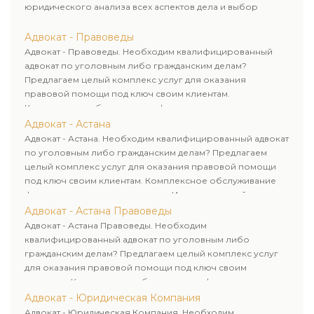
юридического анализа всех аспектов дела и выбор
рационального пути для его успешного завершения.
Адвокат - Правоведы
Адвокат - Правоведы. Необходим квалифицированный
адвокат по уголовным либо гражданским делам?
Предлагаем целый комплекс услуг для оказания
правовой помощи под ключ своим клиентам.
Комплексное обслуживание физических и юридических
лиц. Индивидуальный подход к каждому клиенту.
Адвокат - Астана
Адвокат - Астана. Необходим квалифицированный адвокат
по уголовным либо гражданским делам? Предлагаем
целый комплекс услуг для оказания правовой помощи
под ключ своим клиентам. Комплексное обслуживание
физических и юридических лиц. Индивидуальный подход к
каждому клиенту.
Адвокат - Астана Правоведы
Адвокат - Астана Правоведы. Необходим
квалифицированный адвокат по уголовным либо
гражданским делам? Предлагаем целый комплекс услуг
для оказания правовой помощи под ключ своим
клиентам. Комплексное обслуживание физических и
юридических лиц. Индивидуальный подход к каждому
Адвокат - Юридическая Компания
клиенту.
Адвокат - Юридическая Компания. Необходим