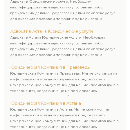
клиенту.
Адвокат в Юридические услуги. Необходим
квалифицированный адвокат по уголовным либо
гражданским делам? Предлагаем целый комплекс услуг
для оказания правовой помощи под ключ своим
клиентам. Комплексное обслуживание физических и
юридических лиц. Индивидуальный подход к каждому
Адвокат в Астана Юридические услуги
клиенту.
Адвокат в Астана Юридические услуги. Необходим
квалифицированный адвокат по уголовным либо
гражданским делам? Предлагаем целый комплекс услуг
для оказания правовой помощи под ключ своим
клиентам. Комплексное обслуживание физических и
юридических лиц. Индивидуальный подход к каждому
Юридическая Компания в Правоведы
клиенту.
Юридическая Компания в Правоведы. Мы не скупимся на
информацию и всегда постараемся предоставлять
исчерпывающие консультации для наших клиентов даже в
тех вариантах, когда они еще не пользовались
юридическими услугами нашей компании.
Юридическая Компания в Астана
Юридическая Компания в Астана. Мы не скупимся на
информацию и всегда постараемся предоставлять
исчерпывающие консультации для наших клиентов даже в
тех вариантах, когда они еще не пользовались