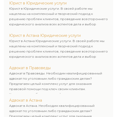
Юрист в Юридические услуги
Юрист в Юридические услуги. В своей работе мы
нацелены на комплексный и творческий подход к
решению проблем клиентов, проведение всестороннего
юридического анализа всех аспектов дела и выбор
рационального пути для его успешного завершения.
Юрист в Астана Юридические услуги
Юрист в Астана Юридические услуги. В своей работе мы
нацелены на комплексный и творческий подход к
решению проблем клиентов, проведение всестороннего
юридического анализа всех аспектов дела и выбор
рационального пути для его успешного завершения.
Адвокат в Правоведы
Адвокат в Правоведы. Необходим квалифицированный
адвокат по уголовным либо гражданским делам?
Предлагаем целый комплекс услуг для оказания
правовой помощи под ключ своим клиентам.
Комплексное обслуживание физических и юридических
лиц. Индивидуальный подход к каждому клиенту.
Адвокат в Астана
Адвокат в Астана. Необходим квалифицированный
адвокат по уголовным либо гражданским делам?
Предлагаем целый комплекс услуг для оказания