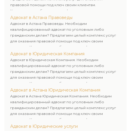
правовой помощи под ключ своим клиентам.
Комплексное обслуживание физических и юридических
лиц. Индивидуальный подход к каждому клиенту.
Адвокат в Астана Правоведы
Адвокат в Астана Правоведы. Необходим
квалифицированный адвокат по уголовным либо
гражданским делам? Предлагаем целый комплекс услуг
для оказания правовой помощи под ключ своим
клиентам. Комплексное обслуживание физических и
юридических лиц. Индивидуальный подход к каждому
Адвокат в Юридическая Компания
клиенту.
Адвокат в Юридическая Компания. Необходим
квалифицированный адвокат по уголовным либо
гражданским делам? Предлагаем целый комплекс услуг
для оказания правовой помощи под ключ своим
клиентам. Комплексное обслуживание физических и
юридических лиц. Индивидуальный подход к каждому
Адвокат в Астана Юридическая Компания
клиенту.
Адвокат в Астана Юридическая Компания. Необходим
квалифицированный адвокат по уголовным либо
гражданским делам? Предлагаем целый комплекс услуг
для оказания правовой помощи под ключ своим
клиентам. Комплексное обслуживание физических и
юридических лиц. Индивидуальный подход к каждому
Адвокат в Юридические услуги