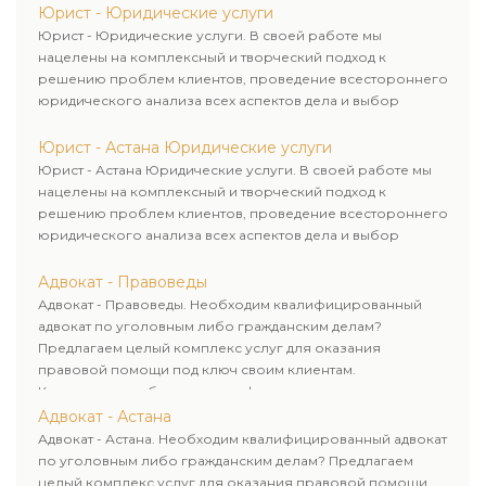
Юрист - Юридические услуги
Юрист - Юридические услуги. В своей работе мы
нацелены на комплексный и творческий подход к
решению проблем клиентов, проведение всестороннего
юридического анализа всех аспектов дела и выбор
рационального пути для его успешного завершения.
Юрист - Астана Юридические услуги
Юрист - Астана Юридические услуги. В своей работе мы
нацелены на комплексный и творческий подход к
решению проблем клиентов, проведение всестороннего
юридического анализа всех аспектов дела и выбор
рационального пути для его успешного завершения.
Адвокат - Правоведы
Адвокат - Правоведы. Необходим квалифицированный
адвокат по уголовным либо гражданским делам?
Предлагаем целый комплекс услуг для оказания
правовой помощи под ключ своим клиентам.
Комплексное обслуживание физических и юридических
лиц. Индивидуальный подход к каждому клиенту.
Адвокат - Астана
Адвокат - Астана. Необходим квалифицированный адвокат
по уголовным либо гражданским делам? Предлагаем
целый комплекс услуг для оказания правовой помощи