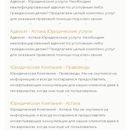
клиенту.
Адвокат - Юридические услуги. Необходим
квалифицированный адвокат по уголовным либо
гражданским делам? Предлагаем целый комплекс услуг
для оказания правовой помощи под ключ своим
клиентам. Комплексное обслуживание физических и
юридических лиц. Индивидуальный подход к каждому
Адвокат - Астана Юридические услуги
клиенту.
Адвокат - Астана Юридические услуги. Необходим
квалифицированный адвокат по уголовным либо
гражданским делам? Предлагаем целый комплекс услуг
для оказания правовой помощи под ключ своим
клиентам. Комплексное обслуживание физических и
юридических лиц. Индивидуальный подход к каждому
Юридическая Компания - Правоведы
клиенту.
Юридическая Компания - Правоведы. Мы не скупимся на
информацию и всегда постараемся предоставлять
исчерпывающие консультации для наших клиентов даже в
тех вариантах, когда они еще не пользовались
юридическими услугами нашей компании.
Юридическая Компания - Астана
Юридическая Компания - Астана. Мы не скупимся на
информацию и всегда постараемся предоставлять
исчерпывающие консультации для наших клиентов даже в
тех вариантах, когда они еще не пользовались