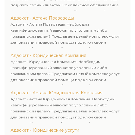
под ключ своим клиентам. Комплексное обслуживание
физических и юридических лиц. Индивидуальный подход к
каждому клиенту.
Адвокат - Астана Правоведы
Адвокат - Астана Правоведы. Необходим
квалифицированный адвокат по уголовным либо
гражданским делам? Предлагаем целый комплекс услуг
для оказания правовой помощи под ключ своим
клиентам. Комплексное обслуживание физических и
юридических лиц. Индивидуальный подход к каждому
Адвокат - Юридическая Компания
клиенту.
Адвокат - Юридическая Компания. Необходим
квалифицированный адвокат по уголовным либо
гражданским делам? Предлагаем целый комплекс услуг
для оказания правовой помощи под ключ своим
клиентам. Комплексное обслуживание физических и
юридических лиц. Индивидуальный подход к каждому
Адвокат - Астана Юридическая Компания
клиенту.
Адвокат - Астана Юридическая Компания. Необходим
квалифицированный адвокат по уголовным либо
гражданским делам? Предлагаем целый комплекс услуг
для оказания правовой помощи под ключ своим
клиентам. Комплексное обслуживание физических и
юридических лиц. Индивидуальный подход к каждому
Адвокат - Юридические услуги