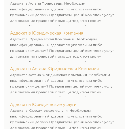
Адвокат в Астана Правоведы. Необходим
квалифицированный адвокат по уголовным либо
гражданским делам? Предлагаем целый комплекс услуг
для оказания правовой помощи под ключ своим
клиентам. Комплексное обслуживание физических и
юридических лиц. Индивидуальный подход к каждому
Адвокат в Юридическая Компания
клиенту.
Адвокат в Юридическая Компания. Необходим
квалифицированный адвокат по уголовным либо
гражданским делам? Предлагаем целый комплекс услуг
для оказания правовой помощи под ключ своим
клиентам. Комплексное обслуживание физических и
юридических лиц. Индивидуальный подход к каждому
Адвокат в Астана Юридическая Компания
клиенту.
Адвокат в Астана Юридическая Компания. Необходим
квалифицированный адвокат по уголовным либо
гражданским делам? Предлагаем целый комплекс услуг
для оказания правовой помощи под ключ своим
клиентам. Комплексное обслуживание физических и
юридических лиц. Индивидуальный подход к каждому
Адвокат в Юридические услуги
клиенту.
Адвокат в Юридические услуги. Необходим
квалифицированный адвокат по уголовным либо
гражданским делам? Предлагаем целый комплекс услуг
для оказания правовой помощи под ключ своим