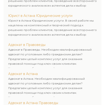
решению проблем клиентов, проведение всестороннего
юридического анализа всех аспектов дела и выбор
рационального пути для его успешного завершения.
Юрист в Астана Юридические услуги
Юрист в Астана Юридические услуги. В своей работе мы
нацелены на комплексный и творческий подход к
решению проблем клиентов, проведение всестороннего
юридического анализа всех аспектов дела и выбор
рационального пути для его успешного завершения.
Адвокат в Правоведы
Адвокат в Правоведы. Необходим квалифицированный
адвокат по уголовным либо гражданским делам?
Предлагаем целый комплекс услуг для оказания
правовой помощи под ключ своим клиентам.
Комплексное обслуживание физических и юридических
лиц. Индивидуальный подход к каждому клиенту.
Адвокат в Астана
Адвокат в Астана. Необходим квалифицированный
адвокат по уголовным либо гражданским делам?
Предлагаем целый комплекс услуг для оказания
правовой помощи под ключ своим клиентам.
Комплексное обслуживание физических и юридических
лиц. Индивидуальный подход к каждому клиенту.
Адвокат в Астана Правоведы