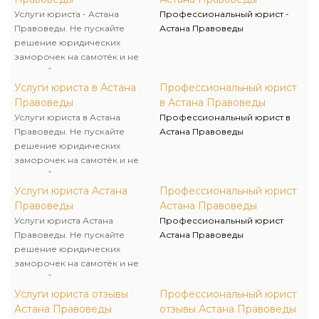
Услуги юриста - Астана
Профессиональный юрист -
Правоведы. Не пускайте
Астана Правоведы
решение юридических
заморочек на самотёк и не
занимайтесь
«самоконсультированием»,
Услуги юриста в Астана
Профессиональный юрист
обращайтесь за помощью
Правоведы
в Астана Правоведы
лишь к спецам – это залог
Услуги юриста в Астана
Профессиональный юрист в
положительного решения
Правоведы. Не пускайте
Астана Правоведы
любой трудности.
решение юридических
заморочек на самотёк и не
занимайтесь
«самоконсультированием»,
Услуги юриста Астана
Профессиональный юрист
обращайтесь за помощью
Правоведы
Астана Правоведы
лишь к спецам – это залог
Услуги юриста Астана
Профессиональный юрист
положительного решения
Правоведы. Не пускайте
Астана Правоведы
любой трудности.
решение юридических
заморочек на самотёк и не
занимайтесь
«самоконсультированием»,
Услуги юриста отзывы
Профессиональный юрист
обращайтесь за помощью
Астана Правоведы
отзывы Астана Правоведы