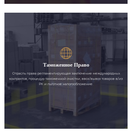
Таможенное Право
Отрасль права регламентирующая заключение международных
контрактов, процедур таможенной очистки, ввоз/вывоз товаров в/из
РК и льготное налогообложение.