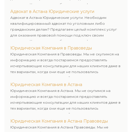
клиентам. Комплексное обслуживание физических и
юридических лиц. Индивидуальный подход к каждому
Адвокат в Астана Юридические услуги
клиенту.
Адвокат в Астана Юридические услуги. Необходим
квалифицированный адвокат по уголовным либо
гражданским делам? Предлагаем целый комплекс услуг
для оказания правовой помощи под ключ своим
клиентам. Комплексное обслуживание физических и
юридических лиц. Индивидуальный подход к каждому
Юридическая Компания в Правоведы
клиенту.
Юридическая Компания в Правоведы. Мы не скупимся на
информацию и всегда постараемся предоставлять
исчерпывающие консультации для наших клиентов даже в
тех вариантах, когда они еще не пользовались
юридическими услугами нашей компании.
Юридическая Компания в Астана
Юридическая Компания в Астана. Мы не скупимся на
информацию и всегда постараемся предоставлять
исчерпывающие консультации для наших клиентов даже в
тех вариантах, когда они еще не пользовались
юридическими услугами нашей компании.
Юридическая Компания в Астана Правоведы
Юридическая Компания в Астана Правоведы. Мы не