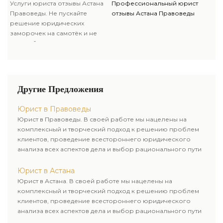
лишь к спецам – это залог
Услуги юриста отзывы Астана
Профессиональный юрист
положительного решения
Правоведы. Не пускайте
отзывы Астана Правоведы
любой трудности.
решение юридических
заморочек на самотёк и не
занимайтесь
«самоконсультированием»,
обращайтесь за помощью
лишь к спецам – это залог
положительного решения
Другие Предложения
любой трудности.
Юрист в Правоведы
Юрист в Правоведы. В своей работе мы нацелены на
комплексный и творческий подход к решению проблем
клиентов, проведение всестороннего юридического
анализа всех аспектов дела и выбор рационального пути
для его успешного завершения.
Юрист в Астана
Юрист в Астана. В своей работе мы нацелены на
комплексный и творческий подход к решению проблем
клиентов, проведение всестороннего юридического
анализа всех аспектов дела и выбор рационального пути
для его успешного завершения.