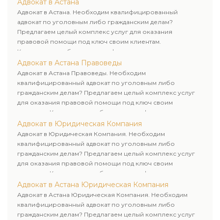
лиц. Индивидуальный подход к каждому клиенту.
Адвокат в Астана
Адвокат в Астана. Необходим квалифицированный
адвокат по уголовным либо гражданским делам?
Предлагаем целый комплекс услуг для оказания
правовой помощи под ключ своим клиентам.
Комплексное обслуживание физических и юридических
лиц. Индивидуальный подход к каждому клиенту.
Адвокат в Астана Правоведы
Адвокат в Астана Правоведы. Необходим
квалифицированный адвокат по уголовным либо
гражданским делам? Предлагаем целый комплекс услуг
для оказания правовой помощи под ключ своим
клиентам. Комплексное обслуживание физических и
юридических лиц. Индивидуальный подход к каждому
Адвокат в Юридическая Компания
клиенту.
Адвокат в Юридическая Компания. Необходим
квалифицированный адвокат по уголовным либо
гражданским делам? Предлагаем целый комплекс услуг
для оказания правовой помощи под ключ своим
клиентам. Комплексное обслуживание физических и
юридических лиц. Индивидуальный подход к каждому
Адвокат в Астана Юридическая Компания
клиенту.
Адвокат в Астана Юридическая Компания. Необходим
квалифицированный адвокат по уголовным либо
гражданским делам? Предлагаем целый комплекс услуг