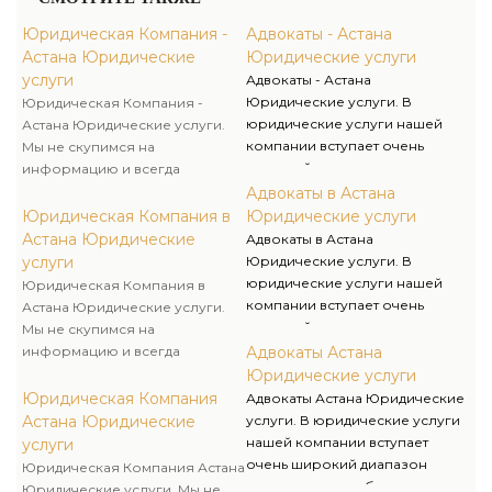
Юридическая Компания -
Адвокаты - Астана
Астана Юридические
Юридические услуги
услуги
Адвокаты - Астана
Юридические услуги. В
Юридическая Компания -
юридические услуги нашей
Астана Юридические услуги.
компании вступает очень
Мы не скупимся на
широкий диапазон услуг, что
информацию и всегда
может быть совсем выгодным
постараемся предоставлять
Адвокаты в Астана
для наших клиентов, т.к.
исчерпывающие консультации
Юридическая Компания в
Юридические услуги
благодаря этому у вас не
для наших клиентов даже в тех
Астана Юридические
Адвокаты в Астана
появляется надобность в
вариантах, когда они еще не
услуги
Юридические услуги. В
постоянном поиске компании
пользовались юридическими
юридические услуги нашей
Юридическая Компания в
для сопровождения в
услугами нашей компании.
компании вступает очень
Астана Юридические услуги.
возникающих юридических
широкий диапазон услуг, что
Мы не скупимся на
вопросах.
может быть совсем выгодным
информацию и всегда
Адвокаты Астана
для наших клиентов, т.к.
постараемся предоставлять
Юридические услуги
благодаря этому у вас не
исчерпывающие консультации
Юридическая Компания
Адвокаты Астана Юридические
появляется надобность в
для наших клиентов даже в тех
Астана Юридические
услуги. В юридические услуги
постоянном поиске компании
вариантах, когда они еще не
нашей компании вступает
услуги
для сопровождения в
пользовались юридическими
очень широкий диапазон
Юридическая Компания Астана
возникающих юридических
услугами нашей компании.
услуг, что может быть совсем
Юридические услуги. Мы не