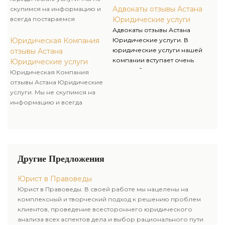
вопросах.
выгодным для наших клиентов,
Адвокаты отзывы Астана
скупимся на информацию и
т.к. благодаря этому у вас не
всегда постараемся
Юридические услуги
появляется надобность в
предоставлять
Адвокаты отзывы Астана
постоянном поиске компании
исчерпывающие консультации
Юридическая Компания
Юридические услуги. В
для сопровождения в
для наших клиентов даже в тех
юридические услуги нашей
отзывы Астана
возникающих юридических
вариантах, когда они еще не
компании вступает очень
Юридические услуги
вопросах.
пользовались юридическими
широкий диапазон услуг, что
Юридическая Компания
услугами нашей компании.
может быть совсем выгодным
отзывы Астана Юридические
для наших клиентов, т.к.
услуги. Мы не скупимся на
благодаря этому у вас не
информацию и всегда
появляется надобность в
постараемся предоставлять
постоянном поиске компании
исчерпывающие консультации
для сопровождения в
для наших клиентов даже в тех
возникающих юридических
вариантах, когда они еще не
вопросах.
пользовались юридическими
Другие Предложения
услугами нашей компании.
Юрист в Правоведы
Юрист в Правоведы. В своей работе мы нацелены на
комплексный и творческий подход к решению проблем
клиентов, проведение всестороннего юридического
анализа всех аспектов дела и выбор рационального пути