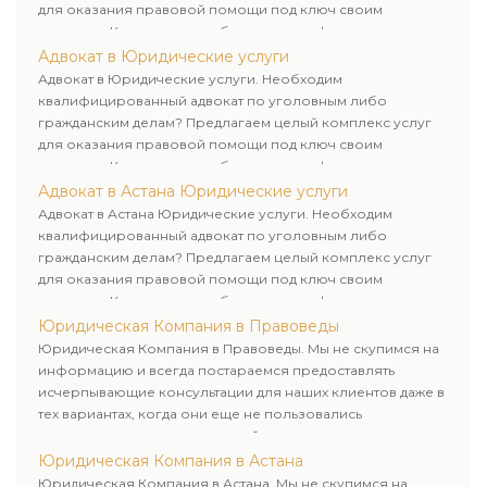
для оказания правовой помощи под ключ своим
клиентам. Комплексное обслуживание физических и
юридических лиц. Индивидуальный подход к каждому
Адвокат в Юридические услуги
клиенту.
Адвокат в Юридические услуги. Необходим
квалифицированный адвокат по уголовным либо
гражданским делам? Предлагаем целый комплекс услуг
для оказания правовой помощи под ключ своим
клиентам. Комплексное обслуживание физических и
юридических лиц. Индивидуальный подход к каждому
Адвокат в Астана Юридические услуги
клиенту.
Адвокат в Астана Юридические услуги. Необходим
квалифицированный адвокат по уголовным либо
гражданским делам? Предлагаем целый комплекс услуг
для оказания правовой помощи под ключ своим
клиентам. Комплексное обслуживание физических и
юридических лиц. Индивидуальный подход к каждому
Юридическая Компания в Правоведы
клиенту.
Юридическая Компания в Правоведы. Мы не скупимся на
информацию и всегда постараемся предоставлять
исчерпывающие консультации для наших клиентов даже в
тех вариантах, когда они еще не пользовались
юридическими услугами нашей компании.
Юридическая Компания в Астана
Юридическая Компания в Астана. Мы не скупимся на