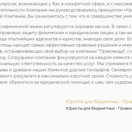
просах, возникающих у Вас в конкретной сфере, и с максима
тельности Компании мы руководствовались принципом «Кажд
ей Компании, Вы ознакомитесь с тем, что в совершенстве ум
овременной жизни регулируются нормами закона. В связи с 
правовую защиту физическим и юридическим лицам, а так-ж
да опытнейших адвокатов и юристов, знающих свое дело. Бл
спецы находят самые эффективные правовые решения и имею
в, останавливающих свой выбор на компании "Правоведы", 
д. Сотрудники компании фокусируются на каждом клиенте к
ональную ответственность за качество услуг. Мы стремимся
зывы и доверие наших Клиентов дороже гонораров. Своеврем
мого результата в максимально короткие сроки. Стоимость у
вле обратиться за юридической помощью к нам, чем содержа
Юристы для бюджетных - Пра
Юристы для бюджетных - Прав