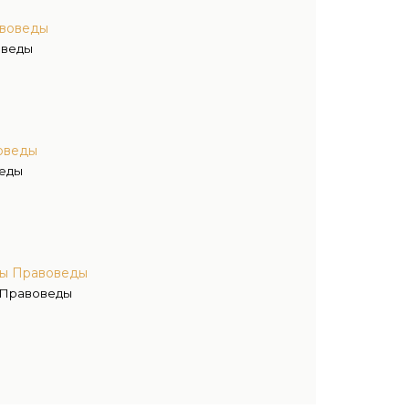
авоведы
оведы
оведы
веды
вы Правоведы
 Правоведы