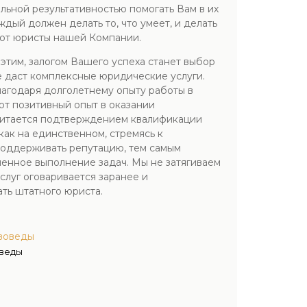
льной результативностью помогать Вам в их
ый должен делать то, что умеет, и делать
еют юристы нашей Компании.
этим, залогом Вашего успеха станет выбор
е даст комплексные юридические услуги.
агодаря долголетнему опыту работы в
т позитивный опыт в оказании
считается подтверждением квалификации
ак на единственном, стремясь к
 поддерживать репутацию, тем самым
енное выполнение задач. Мы не затягиваем
слуг оговаривается заранее и
ть штатного юриста.
воведы
оведы