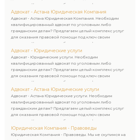
клиентам. Комплексное обслуживание физических и
юридических лиц. Индивидуальный подход к каждому
Адвокат - Астана Юридическая Компания
клиенту.
Адвокат - Астана Юридическая Компания. Необходим
квалифицированный адвокат по уголовным либо
гражданским делам? Предлагаем целый комплекс услуг
для оказания правовой помощи под ключ своим
клиентам. Комплексное обслуживание физических и
юридических лиц. Индивидуальный подход к каждому
Адвокат - Юридические услуги
клиенту.
Адвокат - Юридические услуги. Необходим
квалифицированный адвокат по уголовным либо
гражданским делам? Предлагаем целый комплекс услуг
для оказания правовой помощи под ключ своим
клиентам. Комплексное обслуживание физических и
юридических лиц. Индивидуальный подход к каждому
Адвокат - Астана Юридические услуги
клиенту.
Адвокат - Астана Юридические услуги. Необходим
квалифицированный адвокат по уголовным либо
гражданским делам? Предлагаем целый комплекс услуг
для оказания правовой помощи под ключ своим
клиентам. Комплексное обслуживание физических и
юридических лиц. Индивидуальный подход к каждому
Юридическая Компания - Правоведы
клиенту.
Юридическая Компания - Правоведы. Мы не скупимся на