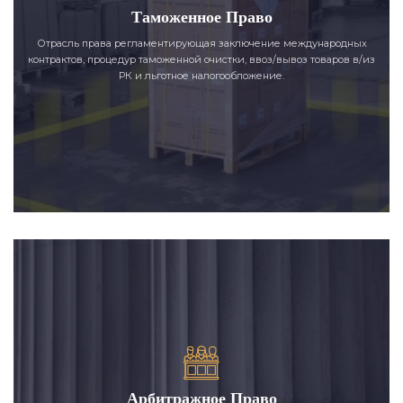
Таможенное Право
Отрасль права регламентирующая заключение международных
контрактов, процедур таможенной очистки, ввоз/вывоз товаров в/из
РК и льготное налогообложение.
Арбитражное Право