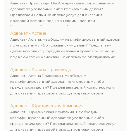
Адвокат - Правоведы. Необходим квалифицированный
адвокат по уголовным либо гражданским делам?
Предлагаем целый комплекс услуг для оказания
правовой помощи под ключ своим клиентам.
Комплексное обслуживание физических и юридических
лиц. Индивидуальный подход к каждому клиенту.
Адвокат - Астана
Адвокат - Астана. Необходим квалифицированный адвокат
по уголовным либо гражданским делам? Предлагаем
целый комплекс услуг для оказания правовой помощи
под ключ своим клиентам. Комплексное обслуживание
физических и юридических лиц. Индивидуальный подход к
каждому клиенту.
Адвокат - Астана Правоведы
Адвокат - Астана Правоведы. Необходим
квалифицированный адвокат по уголовным либо
гражданским делам? Предлагаем целый комплекс услуг
для оказания правовой помощи под ключ своим
клиентам. Комплексное обслуживание физических и
юридических лиц. Индивидуальный подход к каждому
Адвокат - Юридическая Компания
клиенту.
Адвокат - Юридическая Компания. Необходим
квалифицированный адвокат по уголовным либо
гражданским делам? Предлагаем целый комплекс услуг
для оказания правовой помощи под ключ своим