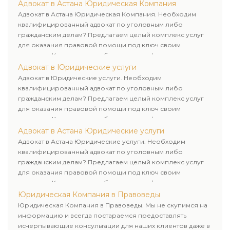
юридических лиц. Индивидуальный подход к каждому
Адвокат в Астана Юридическая Компания
клиенту.
Адвокат в Астана Юридическая Компания. Необходим
квалифицированный адвокат по уголовным либо
гражданским делам? Предлагаем целый комплекс услуг
для оказания правовой помощи под ключ своим
клиентам. Комплексное обслуживание физических и
юридических лиц. Индивидуальный подход к каждому
Адвокат в Юридические услуги
клиенту.
Адвокат в Юридические услуги. Необходим
квалифицированный адвокат по уголовным либо
гражданским делам? Предлагаем целый комплекс услуг
для оказания правовой помощи под ключ своим
клиентам. Комплексное обслуживание физических и
юридических лиц. Индивидуальный подход к каждому
Адвокат в Астана Юридические услуги
клиенту.
Адвокат в Астана Юридические услуги. Необходим
квалифицированный адвокат по уголовным либо
гражданским делам? Предлагаем целый комплекс услуг
для оказания правовой помощи под ключ своим
клиентам. Комплексное обслуживание физических и
юридических лиц. Индивидуальный подход к каждому
Юридическая Компания в Правоведы
клиенту.
Юридическая Компания в Правоведы. Мы не скупимся на
информацию и всегда постараемся предоставлять
исчерпывающие консультации для наших клиентов даже в