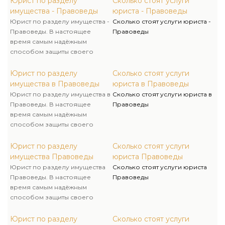
Юрист по разделу
Сколько стоят услуги
имущества - Правоведы
юриста - Правоведы
Юрист по разделу имущества -
Сколько стоят услуги юриста -
Правоведы. В настоящее
Правоведы
время самым надёжным
способом защиты своего
имущества в случае развода
считается брачный контракт
Юрист по разделу
Сколько стоят услуги
(договор). Процесс
имущества в Правоведы
юриста в Правоведы
оформления и заключения
Юрист по разделу имущества в
Сколько стоят услуги юриста в
брачного контракта многие
Правоведы. В настоящее
Правоведы
считают демонстрацией
время самым надёжным
корыстных намерений, потому
способом защиты своего
обычно раздел имущества
имущества в случае развода
мужей приходится
считается брачный контракт
Юрист по разделу
Сколько стоят услуги
осуществлять чрез суд.
(договор). Процесс
имущества Правоведы
юриста Правоведы
оформления и заключения
Юрист по разделу имущества
Сколько стоят услуги юриста
брачного контракта многие
Правоведы. В настоящее
Правоведы
считают демонстрацией
время самым надёжным
корыстных намерений, потому
способом защиты своего
обычно раздел имущества
имущества в случае развода
мужей приходится
считается брачный контракт
Юрист по разделу
Сколько стоят услуги
осуществлять чрез суд.