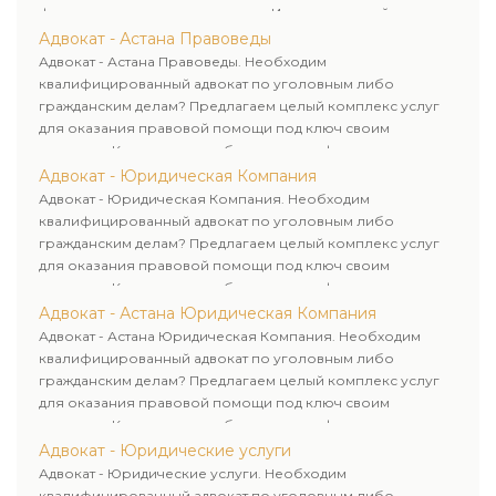
физических и юридических лиц. Индивидуальный подход к
каждому клиенту.
Адвокат - Астана Правоведы
Адвокат - Астана Правоведы. Необходим
квалифицированный адвокат по уголовным либо
гражданским делам? Предлагаем целый комплекс услуг
для оказания правовой помощи под ключ своим
клиентам. Комплексное обслуживание физических и
юридических лиц. Индивидуальный подход к каждому
Адвокат - Юридическая Компания
клиенту.
Адвокат - Юридическая Компания. Необходим
квалифицированный адвокат по уголовным либо
гражданским делам? Предлагаем целый комплекс услуг
для оказания правовой помощи под ключ своим
клиентам. Комплексное обслуживание физических и
юридических лиц. Индивидуальный подход к каждому
Адвокат - Астана Юридическая Компания
клиенту.
Адвокат - Астана Юридическая Компания. Необходим
квалифицированный адвокат по уголовным либо
гражданским делам? Предлагаем целый комплекс услуг
для оказания правовой помощи под ключ своим
клиентам. Комплексное обслуживание физических и
юридических лиц. Индивидуальный подход к каждому
Адвокат - Юридические услуги
клиенту.
Адвокат - Юридические услуги. Необходим
квалифицированный адвокат по уголовным либо