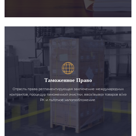
Таможенное Право
Отрасль права регламентирующая заключение международных
контрактов, процедур таможенной очистки, ввоз/вывоз товаров в/из
РК и льготное налогообложение.