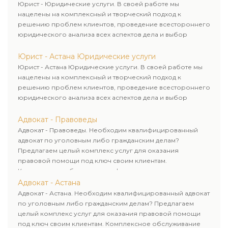
Юрист - Юридические услуги. В своей работе мы
нацелены на комплексный и творческий подход к
решению проблем клиентов, проведение всестороннего
юридического анализа всех аспектов дела и выбор
рационального пути для его успешного завершения.
Юрист - Астана Юридические услуги
Юрист - Астана Юридические услуги. В своей работе мы
нацелены на комплексный и творческий подход к
решению проблем клиентов, проведение всестороннего
юридического анализа всех аспектов дела и выбор
рационального пути для его успешного завершения.
Адвокат - Правоведы
Адвокат - Правоведы. Необходим квалифицированный
адвокат по уголовным либо гражданским делам?
Предлагаем целый комплекс услуг для оказания
правовой помощи под ключ своим клиентам.
Комплексное обслуживание физических и юридических
лиц. Индивидуальный подход к каждому клиенту.
Адвокат - Астана
Адвокат - Астана. Необходим квалифицированный адвокат
по уголовным либо гражданским делам? Предлагаем
целый комплекс услуг для оказания правовой помощи
под ключ своим клиентам. Комплексное обслуживание