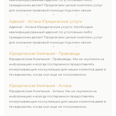
гражданским делам? Предлагаем целый комплекс услуг
для оказания правовой помощи под ключ своим
клиентам. Комплексное обслуживание физических и
юридических лиц. Индивидуальный подход к каждому
Адвокат - Астана Юридические услуги
клиенту.
Адвокат - Астана Юридические услуги. Необходим
квалифицированный адвокат по уголовным либо
гражданским делам? Предлагаем целый комплекс услуг
для оказания правовой помощи под ключ своим
клиентам. Комплексное обслуживание физических и
юридических лиц. Индивидуальный подход к каждому
Юридическая Компания - Правоведы
клиенту.
Юридическая Компания - Правоведы. Мы не скупимся на
информацию и всегда постараемся предоставлять
исчерпывающие консультации для наших клиентов даже в
тех вариантах, когда они еще не пользовались
юридическими услугами нашей компании.
Юридическая Компания - Астана
Юридическая Компания - Астана. Мы не скупимся на
информацию и всегда постараемся предоставлять
исчерпывающие консультации для наших клиентов даже в
тех вариантах, когда они еще не пользовались
юридическими услугами нашей компании.