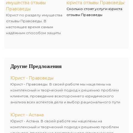
(договор). Процесс
имущества отзывы
юриста отзывы Правоведы
оформления и заключения
Правоведы
Сколько стоят услуги юриста
брачного контракта многие
отзывы Правоведы
Юрист по разделу имущества
считают демонстрацией
отзывы Правоведы. В
корыстных намерений, потому
настоящее время самым
обычно раздел имущества
надёжным способом защиты
мужей приходится
своего имущества в случае
осуществлять чрез суд.
развода считается брачный
контракт (договор). Процесс
оформления и заключения
брачного контракта многие
Другие Предложения
считают демонстрацией
корыстных намерений, потому
Юрист - Правоведы
обычно раздел имущества
Юрист - Правоведы. В своей работе мы нацелены на
мужей приходится
комплексный и творческий подход к решению проблем
осуществлять чрез суд.
клиентов, проведение всестороннего юридического
анализа всех аспектов дела и выбор рационального пути
для его успешного завершения.
Юрист - Астана
Юрист - Астана. В своей работе мы нацелены на
комплексный и творческий подход к решению проблем
клиентов, проведение всестороннего юридического