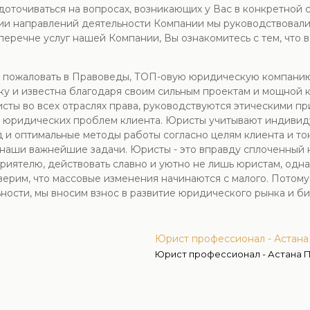
оточиваться на вопросах, возникающих у Вас в конкретной 
ии направлений деятельности Компании мы руководствовали
В перечне услуг нашей Компании, Вы ознакомитесь с тем, чт
 пожаловать в Правоведы, ТОП-овую юридическую компанию 
у и известна благодаря своим сильным проектам и мощной 
сты во всех отраслях права, руководствуются этическими пр
 юридических проблем клиента. Юристы учитывают индивид
д и оптимальные методы работы согласно целям клиента и т
- наши важнейшие задачи. Юристы - это вправду сплоченный
риятелю, действовать славно и уютно не лишь юристам, одна
ерим, что массовые изменения начинаются с малого. Потому
ности, мы вносим взнос в развитие юридического рынка и би
Юрист профессионал - Астан
Юрист профессионал - Астана 