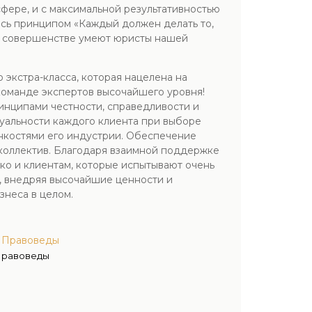
сфере, и с максимальной результативностью
сь принципом «Каждый должен делать то,
о в совершенстве умеют юристы нашей
экстра-класса, которая нацелена на
команде экспертов высочайшего уровня!
инципами честности, справедливости и
уальности каждого клиента при выборе
онкостями его индустрии. Обеспечение
 коллектив. Благодаря взаимной поддержке
ко и клиентам, которые испытывают очень
, внедряя высочайшие ценности и
знеса в целом.
а Правоведы
Правоведы