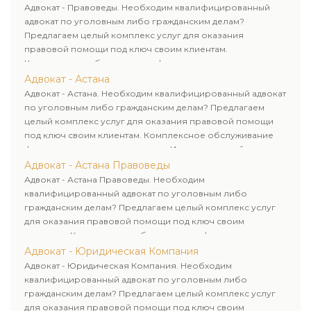
Адвокат - Правоведы. Необходим квалифицированный
адвокат по уголовным либо гражданским делам?
Предлагаем целый комплекс услуг для оказания
правовой помощи под ключ своим клиентам.
Комплексное обслуживание физических и юридических
лиц. Индивидуальный подход к каждому клиенту.
Адвокат - Астана
Адвокат - Астана. Необходим квалифицированный адвокат
по уголовным либо гражданским делам? Предлагаем
целый комплекс услуг для оказания правовой помощи
под ключ своим клиентам. Комплексное обслуживание
физических и юридических лиц. Индивидуальный подход к
каждому клиенту.
Адвокат - Астана Правоведы
Адвокат - Астана Правоведы. Необходим
квалифицированный адвокат по уголовным либо
гражданским делам? Предлагаем целый комплекс услуг
для оказания правовой помощи под ключ своим
клиентам. Комплексное обслуживание физических и
юридических лиц. Индивидуальный подход к каждому
Адвокат - Юридическая Компания
клиенту.
Адвокат - Юридическая Компания. Необходим
квалифицированный адвокат по уголовным либо
гражданским делам? Предлагаем целый комплекс услуг
для оказания правовой помощи под ключ своим