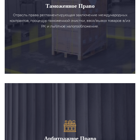
Таможенное Право
Отрасль права регламентирующая заключение международных
контрактов, процедур таможенной очистки, ввоз/вывоз товаров в/из
РК и льготное налогообложение.
Арбитражное Право