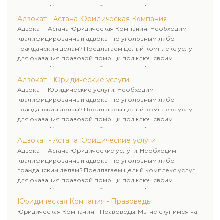
клиентам. Комплексное обслуживание физических и
юридических лиц. Индивидуальный подход к каждому
Адвокат - Астана Юридическая Компания
клиенту.
Адвокат - Астана Юридическая Компания. Необходим
квалифицированный адвокат по уголовным либо
гражданским делам? Предлагаем целый комплекс услуг
для оказания правовой помощи под ключ своим
клиентам. Комплексное обслуживание физических и
юридических лиц. Индивидуальный подход к каждому
Адвокат - Юридические услуги
клиенту.
Адвокат - Юридические услуги. Необходим
квалифицированный адвокат по уголовным либо
гражданским делам? Предлагаем целый комплекс услуг
для оказания правовой помощи под ключ своим
клиентам. Комплексное обслуживание физических и
юридических лиц. Индивидуальный подход к каждому
Адвокат - Астана Юридические услуги
клиенту.
Адвокат - Астана Юридические услуги. Необходим
квалифицированный адвокат по уголовным либо
гражданским делам? Предлагаем целый комплекс услуг
для оказания правовой помощи под ключ своим
клиентам. Комплексное обслуживание физических и
юридических лиц. Индивидуальный подход к каждому
Юридическая Компания - Правоведы
клиенту.
Юридическая Компания - Правоведы. Мы не скупимся на