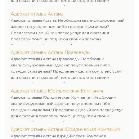
для оказания правовой помощи под ключ своим
клиентам. Комплексное обслуживание физических и
юридических лиц. Индивидуальный подход к каждому
Адвокат отзывы Астана
клиенту.
Адвокат отзывы Астана. Необходим квалифицированный
адвокат по уголовным либо гражданским делам?
Предлагаем целый комплекс услуг для оказания
правовой помощи под ключ своим клиентам.
Комплексное обслуживание физических и юридических
лиц. Индивидуальный подход к каждому клиенту.
Адвокат отзывы Астана Правоведы
Адвокат отзывы Астана Правоведы. Необходим
квалифицированный адвокат по уголовным либо
гражданским делам? Предлагаем целый комплекс услуг
для оказания правовой помощи под ключ своим
клиентам. Комплексное обслуживание физических и
юридических лиц. Индивидуальный подход к каждому
Адвокат отзывы Юридическая Компания
клиенту.
Адвокат отзывы Юридическая Компания. Необходим
квалифицированный адвокат по уголовным либо
гражданским делам? Предлагаем целый комплекс услуг
для оказания правовой помощи под ключ своим
клиентам. Комплексное обслуживание физических и
юридических лиц. Индивидуальный подход к каждому
Адвокат отзывы Астана Юридическая Компания
клиенту.
Адвокат отзывы Астана Юридическая Компания.