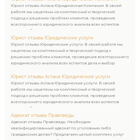
Юрист отзывы Астана Юридическая Компания. В своей
работе мы нацелены на комплексный и творческий
подход к решению проблем клиентов, проведение
всестороннего юридического анализа всех аспектов
дела и выбор рационального пути для его успешного
завершения.
Юрист отзывы Юридические услуги
Юрист отзывы Юридические услуги. В своей работе мы
нацелены на комплексный и творческий подход к
решению проблем клиентов, проведение всестороннего
юридического анализа всех аспектов дела и выбор
рационального пути для его успешного завершения.
Юрист отзывы Астана Юридические услуги
Юрист отзывы Астана Юридические услуги. В своей
работе мы нацелены на комплексный и творческий
подход к решению проблем клиентов, проведение
всестороннего юридического анализа всех аспектов
дела и выбор рационального пути для его успешного
завершения.
Адвокат отзывы Правоведы
Адвокат отзывы Правоведы. Необходим
квалифицированный адвокат по уголовным либо
гражданским делам? Предлагаем целый комплекс услуг