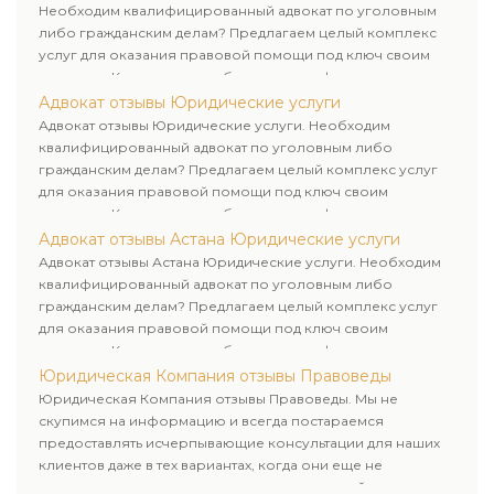
Необходим квалифицированный адвокат по уголовным
либо гражданским делам? Предлагаем целый комплекс
услуг для оказания правовой помощи под ключ своим
клиентам. Комплексное обслуживание физических и
юридических лиц. Индивидуальный подход к каждому
Адвокат отзывы Юридические услуги
клиенту.
Адвокат отзывы Юридические услуги. Необходим
квалифицированный адвокат по уголовным либо
гражданским делам? Предлагаем целый комплекс услуг
для оказания правовой помощи под ключ своим
клиентам. Комплексное обслуживание физических и
юридических лиц. Индивидуальный подход к каждому
Адвокат отзывы Астана Юридические услуги
клиенту.
Адвокат отзывы Астана Юридические услуги. Необходим
квалифицированный адвокат по уголовным либо
гражданским делам? Предлагаем целый комплекс услуг
для оказания правовой помощи под ключ своим
клиентам. Комплексное обслуживание физических и
юридических лиц. Индивидуальный подход к каждому
Юридическая Компания отзывы Правоведы
клиенту.
Юридическая Компания отзывы Правоведы. Мы не
скупимся на информацию и всегда постараемся
предоставлять исчерпывающие консультации для наших
клиентов даже в тех вариантах, когда они еще не
пользовались юридическими услугами нашей компании.