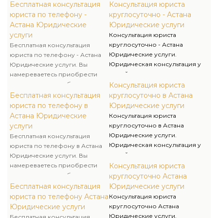
Бесплатная консультация
Консультация юриста
юриста по телефону -
круглосуточно - Астана
Астана Юридические
Юридические услуги
услуги
Консультация юриста
круглосуточно - Астана
Бесплатная консультация
Юридические услуги.
юриста по телефону - Астана
Юридическая консультация у
Юридические услуги. Вы
семейного адвоката,
намереваетесь приобрести
юридическая консультация у
недвижимость влибо заключить
Консультация юриста
адвоката по налогам,
брак? Для того, чтоб в
Бесплатная консультация
круглосуточно в Астана
юридическая консультация у
будущем вдруг не оказалось,
юриста по телефону в
Юридические услуги
адвоката по недвижимости,
что недвижимость под арестом
Астана Юридические
Консультация юриста
юридическая консультация у
и расторжение брака не
услуги
круглосуточно в Астана
адвоката по наследству - это
обернулось экономическими
Юридические услуги.
Бесплатная консультация
лишь некоторые
потерями, имеет смысл
Юридическая консультация у
юриста по телефону в Астана
разновидности юридических
конкретно изучить всю
семейного адвоката,
Юридические услуги. Вы
услуг, которые оказывают
подноготную. И в этом случае
юридическая консультация у
намереваетесь приобрести
Консультация юриста
наши специалисты.
консультация адвоката тоже
адвоката по налогам,
недвижимость влибо заключить
круглосуточно Астана
будет не лишней, так как
юридическая консультация у
брак? Для того, чтоб в
Бесплатная консультация
Юридические услуги
гораздо проще и дешевле
адвоката по недвижимости,
будущем вдруг не оказалось,
юриста по телефону Астана
Консультация юриста
грамотно составить контракт,
юридическая консультация у
что недвижимость под арестом
Юридические услуги
круглосуточно Астана
ежели оспаривать в суде
адвоката по наследству - это
и расторжение брака не
Юридические услуги.
Бесплатная консультация