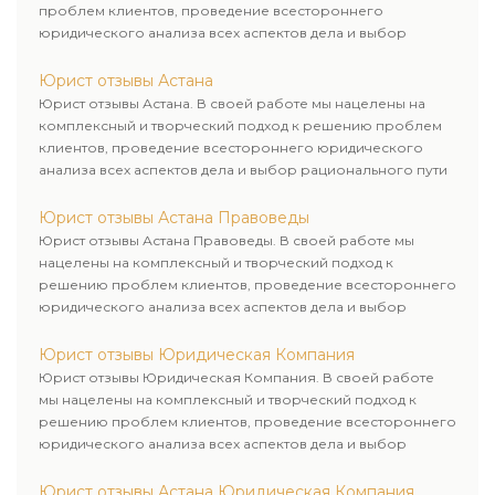
проблем клиентов, проведение всестороннего
будет не лишней, так как
юридического анализа всех аспектов дела и выбор
гораздо проще и дешевле
рационального пути для его успешного завершения.
грамотно составить контракт,
Юрист отзывы Астана
ежели оспаривать в суде
Юрист отзывы Астана. В своей работе мы нацелены на
спорные пункты.
комплексный и творческий подход к решению проблем
клиентов, проведение всестороннего юридического
анализа всех аспектов дела и выбор рационального пути
для его успешного завершения.
Юрист отзывы Астана Правоведы
Юрист отзывы Астана Правоведы. В своей работе мы
нацелены на комплексный и творческий подход к
решению проблем клиентов, проведение всестороннего
юридического анализа всех аспектов дела и выбор
рационального пути для его успешного завершения.
Юрист отзывы Юридическая Компания
Юрист отзывы Юридическая Компания. В своей работе
мы нацелены на комплексный и творческий подход к
решению проблем клиентов, проведение всестороннего
юридического анализа всех аспектов дела и выбор
рационального пути для его успешного завершения.
Юрист отзывы Астана Юридическая Компания