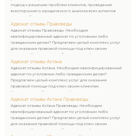
подход к решению проблем клиентов, проведение
всестороннего юридического анализа всех аспектов
дела и выбор рационального пути для его успешного
завершения.
Адвокат отзывы Правоведы
Адвокат отзывы Правоведы. Необходим
квалифицированный адвокат по уголовным либо
гражданским делам? Предлагаем целый комплекс услуг
для оказания правовой помощи под ключ своим
клиентам. Комплексное обслуживание физических и
юридических лиц. Индивидуальный подход к каждому
Адвокат отзывы Астана
клиенту.
Адвокат отзывы Астана. Необходим квалифицированный
адвокат по уголовным либо гражданским делам?
Предлагаем целый комплекс услуг для оказания
правовой помощи под ключ своим клиентам.
Комплексное обслуживание физических и юридических
лиц. Индивидуальный подход к каждому клиенту.
Адвокат отзывы Астана Правоведы
Адвокат отзывы Астана Правоведы. Необходим
квалифицированный адвокат по уголовным либо
гражданским делам? Предлагаем целый комплекс услуг
для оказания правовой помощи под ключ своим
клиентам. Комплексное обслуживание физических и
юридических лиц. Индивидуальный подход к каждому