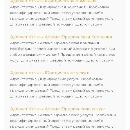
Адвокат отзывы Юридическая Компания
клиенту.
Адвокат отзывы Юридическая Компания. Необходим
квалифицированный адвокат по уголовным либо
гражданским делам? Предлагаем целый комплекс услуг
для оказания правовой помощи под ключ своим
клиентам. Комплексное обслуживание физических и
юридических лиц. Индивидуальный подход к каждому
Адвокат отзывы Астана Юридическая Компания
клиенту.
Адвокат отзывы Астана Юридическая Компания.
Необходим квалифицированный адвокат по уголовным
либо гражданским делам? Предлагаем целый комплекс
услуг для оказания правовой помощи под ключ своим
клиентам. Комплексное обслуживание физических и
юридических лиц. Индивидуальный подход к каждому
Адвокат отзывы Юридические услуги
клиенту.
Адвокат отзывы Юридические услуги. Необходим
квалифицированный адвокат по уголовным либо
гражданским делам? Предлагаем целый комплекс услуг
для оказания правовой помощи под ключ своим
клиентам. Комплексное обслуживание физических и
юридических лиц. Индивидуальный подход к каждому
Адвокат отзывы Астана Юридические услуги
клиенту.
Адвокат отзывы Астана Юридические услуги. Необходим
квалифицированный адвокат по уголовным либо
гражданским делам? Предлагаем целый комплекс услуг