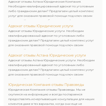
клиенту.
Адвокат отзывы Астана Юридическая Компания.
Необходим квалифицированный адвокат по уголовным
либо гражданским делам? Предлагаем целый комплекс
услуг для оказания правовой помощи под ключ своим
клиентам. Комплексное обслуживание физических и
юридических лиц. Индивидуальный подход к каждому
Адвокат отзывы Юридические услуги
клиенту.
Адвокат отзывы Юридические услуги. Необходим
квалифицированный адвокат по уголовным либо
гражданским делам? Предлагаем целый комплекс услуг
для оказания правовой помощи под ключ своим
клиентам. Комплексное обслуживание физических и
юридических лиц. Индивидуальный подход к каждому
Адвокат отзывы Астана Юридические услуги
клиенту.
Адвокат отзывы Астана Юридические услуги. Необходим
квалифицированный адвокат по уголовным либо
гражданским делам? Предлагаем целый комплекс услуг
для оказания правовой помощи под ключ своим
клиентам. Комплексное обслуживание физических и
юридических лиц. Индивидуальный подход к каждому
Юридическая Компания отзывы Правоведы
клиенту.
Юридическая Компания отзывы Правоведы. Мы не
скупимся на информацию и всегда постараемся
предоставлять исчерпывающие консультации для наших
клиентов даже в тех вариантах, когда они еще не