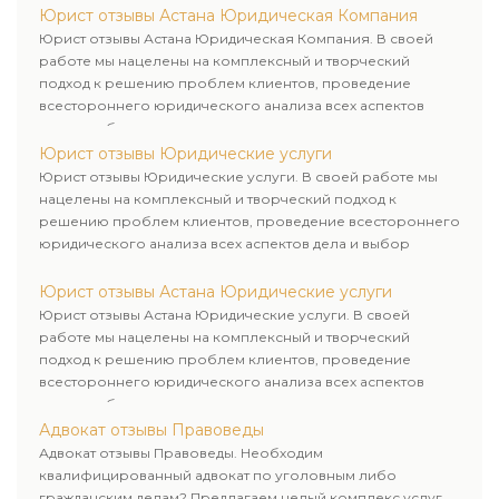
Юрист отзывы Астана Юридическая Компания
Юрист отзывы Астана Юридическая Компания. В своей
работе мы нацелены на комплексный и творческий
подход к решению проблем клиентов, проведение
всестороннего юридического анализа всех аспектов
дела и выбор рационального пути для его успешного
завершения.
Юрист отзывы Юридические услуги
Юрист отзывы Юридические услуги. В своей работе мы
нацелены на комплексный и творческий подход к
решению проблем клиентов, проведение всестороннего
юридического анализа всех аспектов дела и выбор
рационального пути для его успешного завершения.
Юрист отзывы Астана Юридические услуги
Юрист отзывы Астана Юридические услуги. В своей
работе мы нацелены на комплексный и творческий
подход к решению проблем клиентов, проведение
всестороннего юридического анализа всех аспектов
дела и выбор рационального пути для его успешного
завершения.
Адвокат отзывы Правоведы
Адвокат отзывы Правоведы. Необходим
квалифицированный адвокат по уголовным либо
гражданским делам? Предлагаем целый комплекс услуг