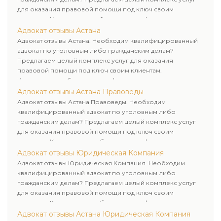
для оказания правовой помощи под ключ своим
клиентам. Комплексное обслуживание физических и
юридических лиц. Индивидуальный подход к каждому
Адвокат отзывы Астана
клиенту.
Адвокат отзывы Астана. Необходим квалифицированный
адвокат по уголовным либо гражданским делам?
Предлагаем целый комплекс услуг для оказания
правовой помощи под ключ своим клиентам.
Комплексное обслуживание физических и юридических
лиц. Индивидуальный подход к каждому клиенту.
Адвокат отзывы Астана Правоведы
Адвокат отзывы Астана Правоведы. Необходим
квалифицированный адвокат по уголовным либо
гражданским делам? Предлагаем целый комплекс услуг
для оказания правовой помощи под ключ своим
клиентам. Комплексное обслуживание физических и
юридических лиц. Индивидуальный подход к каждому
Адвокат отзывы Юридическая Компания
клиенту.
Адвокат отзывы Юридическая Компания. Необходим
квалифицированный адвокат по уголовным либо
гражданским делам? Предлагаем целый комплекс услуг
для оказания правовой помощи под ключ своим
клиентам. Комплексное обслуживание физических и
юридических лиц. Индивидуальный подход к каждому
Адвокат отзывы Астана Юридическая Компания