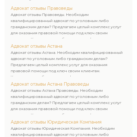
дела и выбор рационального пути для его успешного
завершения.
Адвокат отзывы Правоведы
Адвокат отзывы Правоведы. Необходим
квалифицированный адвокат по уголовным либо
гражданским делам? Предлагаем целый комплекс услуг
для оказания правовой помощи под ключ своим
клиентам. Комплексное обслуживание физических и
юридических лиц. Индивидуальный подход к каждому
Адвокат отзывы Астана
клиенту.
Адвокат отзывы Астана. Необходим квалифицированный
адвокат по уголовным либо гражданским делам?
Предлагаем целый комплекс услуг для оказания
правовой помощи под ключ своим клиентам.
Комплексное обслуживание физических и юридических
лиц. Индивидуальный подход к каждому клиенту.
Адвокат отзывы Астана Правоведы
Адвокат отзывы Астана Правоведы. Необходим
квалифицированный адвокат по уголовным либо
гражданским делам? Предлагаем целый комплекс услуг
для оказания правовой помощи под ключ своим
клиентам. Комплексное обслуживание физических и
юридических лиц. Индивидуальный подход к каждому
Адвокат отзывы Юридическая Компания
клиенту.
Адвокат отзывы Юридическая Компания. Необходим
квалифицированный адвокат по уголовным либо