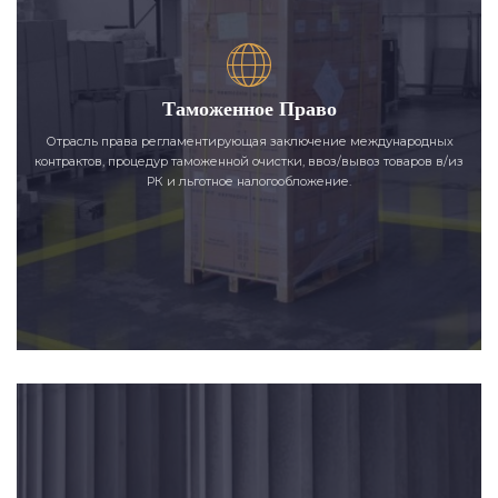
Таможенное Право
Отрасль права регламентирующая заключение международных
контрактов, процедур таможенной очистки, ввоз/вывоз товаров в/из
РК и льготное налогообложение.