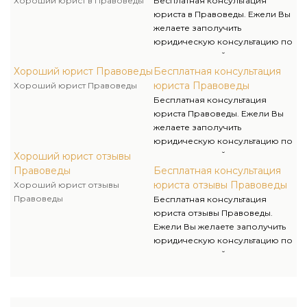
Хороший юрист в Правоведы
Бесплатная консультация
юридическую компанию, где
юриста в Правоведы. Ежели Вы
наши юристы отыщут ответы на
желаете заполучить
самые запутанные правовые
юридическую консультацию по
вопросы.
легкодоступной стоимости, от
профессионалов своего дела,
Хороший юрист Правоведы
Бесплатная консультация
то Вам необходимо только
юриста Правоведы
Хороший юрист Правоведы
обратится в нашу
Бесплатная консультация
юридическую компанию, где
юриста Правоведы. Ежели Вы
наши юристы отыщут ответы на
желаете заполучить
самые запутанные правовые
юридическую консультацию по
вопросы.
легкодоступной стоимости, от
Хороший юрист отзывы
профессионалов своего дела,
Правоведы
Бесплатная консультация
то Вам необходимо только
юриста отзывы Правоведы
Хороший юрист отзывы
обратится в нашу
Правоведы
Бесплатная консультация
юридическую компанию, где
юриста отзывы Правоведы.
наши юристы отыщут ответы на
Ежели Вы желаете заполучить
самые запутанные правовые
юридическую консультацию по
вопросы.
легкодоступной стоимости, от
профессионалов своего дела,
то Вам необходимо только
обратится в нашу