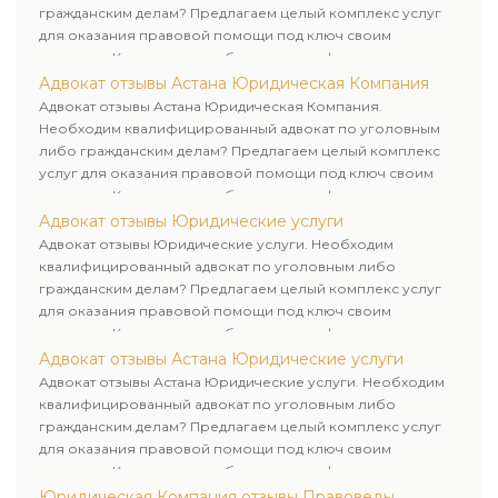
гражданским делам? Предлагаем целый комплекс услуг
для оказания правовой помощи под ключ своим
клиентам. Комплексное обслуживание физических и
юридических лиц. Индивидуальный подход к каждому
Адвокат отзывы Астана Юридическая Компания
клиенту.
Адвокат отзывы Астана Юридическая Компания.
Необходим квалифицированный адвокат по уголовным
либо гражданским делам? Предлагаем целый комплекс
услуг для оказания правовой помощи под ключ своим
клиентам. Комплексное обслуживание физических и
юридических лиц. Индивидуальный подход к каждому
Адвокат отзывы Юридические услуги
клиенту.
Адвокат отзывы Юридические услуги. Необходим
квалифицированный адвокат по уголовным либо
гражданским делам? Предлагаем целый комплекс услуг
для оказания правовой помощи под ключ своим
клиентам. Комплексное обслуживание физических и
юридических лиц. Индивидуальный подход к каждому
Адвокат отзывы Астана Юридические услуги
клиенту.
Адвокат отзывы Астана Юридические услуги. Необходим
квалифицированный адвокат по уголовным либо
гражданским делам? Предлагаем целый комплекс услуг
для оказания правовой помощи под ключ своим
клиентам. Комплексное обслуживание физических и
юридических лиц. Индивидуальный подход к каждому
Юридическая Компания отзывы Правоведы