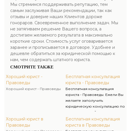
Мы стремимся поддерживать репутацию, тем
самым заслуживая Ваши рекомендации, так как
отзывы и доверие наших Клиентов дороже
гонораров. Своевременное выполнение задач. Мы
не затягиваем решение Вашего вопроса, а
достигаем желаемого результата в максимально
короткие сроки. Стоимость услуг оговаривается
заранее и прописывается в договоре. Удобнее и
дешевле обратиться за юридической помощью к
нам, чем содержать штатного юриста.
СМОТРИТЕ ТАКЖЕ
Хороший юрист -
Бесплатная консультация
Правоведы
юриста - Правоведы
Хороший юрист - Правоведы
Бесплатная консультация
юриста - Правоведы. Ежели Вы
желаете заполучить
юридическую консультацию по
легкодоступной стоимости, от
профессионалов своего дела,
Хороший юрист в
Бесплатная консультация
то Вам необходимо только
Правоведы
юриста в Правоведы
обратится в нашу