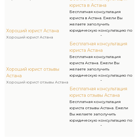
то Вам необходимо только
юриста в Астана
обратится в нашу
Бесплатная консультация
юридическую компанию, где
юриста в Астана. Ежели Вы
наши юристы отыщут ответы на
желаете заполучить
самые запутанные правовые
Хороший юрист Астана
юридическую консультацию по
вопросы.
легкодоступной стоимости, от
Хороший юрист Астана
профессионалов своего дела,
Бесплатная консультация
то Вам необходимо только
юриста Астана
обратится в нашу
Бесплатная консультация
юридическую компанию, где
юриста Астана. Ежели Вы
наши юристы отыщут ответы на
Хороший юрист отзывы
желаете заполучить
самые запутанные правовые
Астана
юридическую консультацию по
вопросы.
легкодоступной стоимости, от
Хороший юрист отзывы Астана
профессионалов своего дела,
Бесплатная консультация
то Вам необходимо только
юриста отзывы Астана
обратится в нашу
Бесплатная консультация
юридическую компанию, где
юриста отзывы Астана. Ежели
наши юристы отыщут ответы на
Вы желаете заполучить
самые запутанные правовые
юридическую консультацию по
вопросы.
легкодоступной стоимости, от
профессионалов своего дела,
то Вам необходимо только