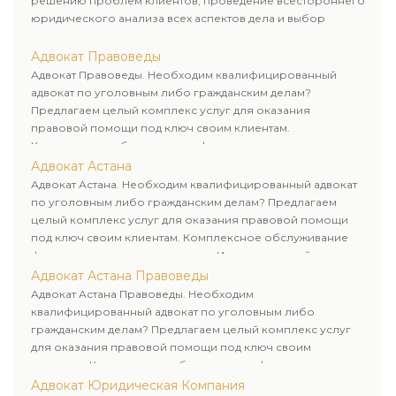
решению проблем клиентов, проведение всестороннего
юридического анализа всех аспектов дела и выбор
рационального пути для его успешного завершения.
Адвокат Правоведы
Адвокат Правоведы. Необходим квалифицированный
адвокат по уголовным либо гражданским делам?
Предлагаем целый комплекс услуг для оказания
правовой помощи под ключ своим клиентам.
Комплексное обслуживание физических и юридических
лиц. Индивидуальный подход к каждому клиенту.
Адвокат Астана
Адвокат Астана. Необходим квалифицированный адвокат
по уголовным либо гражданским делам? Предлагаем
целый комплекс услуг для оказания правовой помощи
под ключ своим клиентам. Комплексное обслуживание
физических и юридических лиц. Индивидуальный подход к
каждому клиенту.
Адвокат Астана Правоведы
Адвокат Астана Правоведы. Необходим
квалифицированный адвокат по уголовным либо
гражданским делам? Предлагаем целый комплекс услуг
для оказания правовой помощи под ключ своим
клиентам. Комплексное обслуживание физических и
юридических лиц. Индивидуальный подход к каждому
Адвокат Юридическая Компания