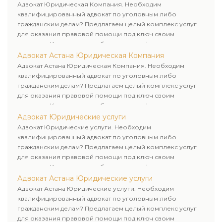
клиенту.
Адвокат Юридическая Компания. Необходим
квалифицированный адвокат по уголовным либо
гражданским делам? Предлагаем целый комплекс услуг
для оказания правовой помощи под ключ своим
клиентам. Комплексное обслуживание физических и
юридических лиц. Индивидуальный подход к каждому
Адвокат Астана Юридическая Компания
клиенту.
Адвокат Астана Юридическая Компания. Необходим
квалифицированный адвокат по уголовным либо
гражданским делам? Предлагаем целый комплекс услуг
для оказания правовой помощи под ключ своим
клиентам. Комплексное обслуживание физических и
юридических лиц. Индивидуальный подход к каждому
Адвокат Юридические услуги
клиенту.
Адвокат Юридические услуги. Необходим
квалифицированный адвокат по уголовным либо
гражданским делам? Предлагаем целый комплекс услуг
для оказания правовой помощи под ключ своим
клиентам. Комплексное обслуживание физических и
юридических лиц. Индивидуальный подход к каждому
Адвокат Астана Юридические услуги
клиенту.
Адвокат Астана Юридические услуги. Необходим
квалифицированный адвокат по уголовным либо
гражданским делам? Предлагаем целый комплекс услуг
для оказания правовой помощи под ключ своим