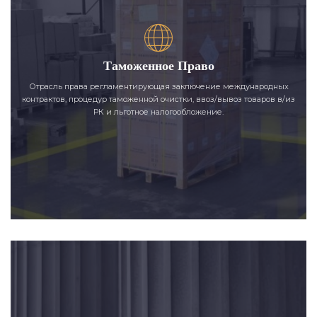
Таможенное Право
Отрасль права регламентирующая заключение международных
контрактов, процедур таможенной очистки, ввоз/вывоз товаров в/из
РК и льготное налогообложение.