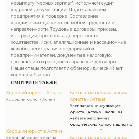
невыплату "черных зарплат", исполняем аудит
кадровой документации. Подготавливаем
предприятия к проверке. Составление
юридических документов любой трудности и
направленности. Трудовые договоры, приказы,
инструкции, протоколы, доверенности,
ходатайства, иски, апелляционные и кассационные
жалобы, регистрация предприятий и
предпринимателей, документы в налоговую,
соглашения и гражданско-правовые договоры.
Наши спецы подготовят любой юридический акт
хорошо и быстро.
СМОТРИТЕ ТАКЖЕ
Хороший юрист - Астана
Бесплатная консультация
юриста - Астана
Хороший юрист - Астана
Бесплатная консультация
юриста - Астана. Ежели Вы
желаете заполучить
юридическую консультацию по
легкодоступной стоимости, от
Хороший юрист в Астана
профессионалов своего дела,
Бесплатная консультация
Хороший юрист в Астана