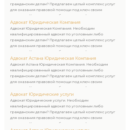
гражданским делам? Предлагаем целый комплекс услуг
для оказания правовой помощи под ключ своим
клиентам. Комплексное обслуживание физических и
юридических лиц. Индивидуальный подход к каждому
Адвокат Юридическая Компания
клиенту.
Адвокат Юридическая Компания. Необходим
квалифицированный адвокат по уголовным либо
гражданским делам? Предлагаем целый комплекс услуг
для оказания правовой помощи под ключ своим
клиентам. Комплексное обслуживание физических и
юридических лиц. Индивидуальный подход к каждому
Адвокат Астана Юридическая Компания
клиенту.
Адвокат Астана Юридическая Компания. Необходим
квалифицированный адвокат по уголовным либо
гражданским делам? Предлагаем целый комплекс услуг
для оказания правовой помощи под ключ своим
клиентам. Комплексное обслуживание физических и
юридических лиц. Индивидуальный подход к каждому
Адвокат Юридические услуги
клиенту.
Адвокат Юридические услуги. Необходим
квалифицированный адвокат по уголовным либо
гражданским делам? Предлагаем целый комплекс услуг
для оказания правовой помощи под ключ своим
клиентам. Комплексное обслуживание физических и
юридических лиц. Индивидуальный подход к каждому