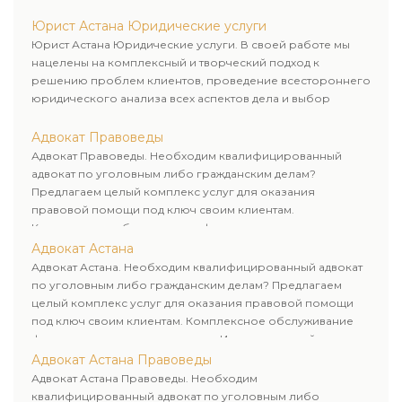
рационального пути для его успешного завершения.
Юрист Астана Юридические услуги
Юрист Астана Юридические услуги. В своей работе мы
нацелены на комплексный и творческий подход к
решению проблем клиентов, проведение всестороннего
юридического анализа всех аспектов дела и выбор
рационального пути для его успешного завершения.
Адвокат Правоведы
Адвокат Правоведы. Необходим квалифицированный
адвокат по уголовным либо гражданским делам?
Предлагаем целый комплекс услуг для оказания
правовой помощи под ключ своим клиентам.
Комплексное обслуживание физических и юридических
лиц. Индивидуальный подход к каждому клиенту.
Адвокат Астана
Адвокат Астана. Необходим квалифицированный адвокат
по уголовным либо гражданским делам? Предлагаем
целый комплекс услуг для оказания правовой помощи
под ключ своим клиентам. Комплексное обслуживание
физических и юридических лиц. Индивидуальный подход к
каждому клиенту.
Адвокат Астана Правоведы
Адвокат Астана Правоведы. Необходим
квалифицированный адвокат по уголовным либо