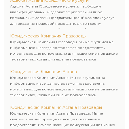
Адвокат Астана Юридические услуги
клиенту.
Адвокат Астана Юридические услуги. Необходим
квалифицированный адвокат по уголовным либо
гражданским делам? Предлагаем целый комплекс услуг
для оказания правовой помощи под ключ своим
клиентам. Комплексное обслуживание физических и
юридических лиц. Индивидуальный подход к каждому
Юридическая Компания Правоведы
клиенту.
Юридическая Компания Правоведы. Мы не скупимся на
информацию и всегда постараемся предоставлять
исчерпывающие консультации для наших клиентов даже в
тех вариантах, когда они еще не пользовались
юридическими услугами нашей компании.
Юридическая Компания Астана
Юридическая Компания Астана. Мы не скупимся на
информацию и всегда постараемся предоставлять
исчерпывающие консультации для наших клиентов даже в
тех вариантах, когда они еще не пользовались
юридическими услугами нашей компании.
Юридическая Компания Астана Правоведы
Юридическая Компания Астана Правоведы. Мы не
скупимся на информацию и всегда постараемся
предоставлять исчерпывающие консультации для наших