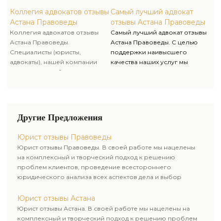
анализ по предоставленными
сотрудничаем на
Вами документами, как по
эксклюзивной основе с рядом
Коллегия адвокатов отзывы
Самый лучший адвокат
нормам материального права,
профессионалов и внешних
Астана Правоведы
отзывы Астана Правоведы
так и по судебной практике.
консультантов по вопросам
Коллегия адвокатов отзывы
Самый лучший адвокат отзывы
Компания «Правоведы»
средств массовой информации
Астана Правоведы.
Астана Правоведы. С целью
индивидуального подхода к
и общественных организаций.
Специалисты (юристы,
поддержки наивысшего
каждому клиенту.
адвокаты), нашей компании
качества наших услуг мы
проводят целый анализ по
сотрудничаем на
предоставленными Вами
эксклюзивной основе с рядом
документами, как по нормам
профессионалов и внешних
материального права, так и по
консультантов по вопросам
судебной практике. Компания
средств массовой информации
Другие Предложения
«Правоведы» индивидуального
и общественных организаций.
подхода к каждому клиенту.
Юрист отзывы Правоведы
Юрист отзывы Правоведы. В своей работе мы нацелены
на комплексный и творческий подход к решению
проблем клиентов, проведение всестороннего
юридического анализа всех аспектов дела и выбор
рационального пути для его успешного завершения.
Юрист отзывы Астана
Юрист отзывы Астана. В своей работе мы нацелены на
комплексный и творческий подход к решению проблем