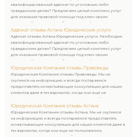
квалифицированный адвокат по уголовным либо
гражданским делам? Предлагаем целый комплекс услуг
для оказания правовой помощи под ключ своим
клиентам. Комплексное обслуживание физических и
юридических лиц. Индивидуальный подход к каждому
Адвокат отзывы Астана Юридические услуги
клиенту.
Адвокат отзывы Астана Юридические услуги. Необходим
квалифицированный адвокат по уголовным либо
гражданским делам? Предлагаем целый комплекс услуг
для оказания правовой помощи под ключ своим
клиентам. Комплексное обслуживание физических и
юридических лиц. Индивидуальный подход к каждому
Юридическая Компания отзывы Правоведы
клиенту.
Юридическая Компания отзывы Правоведы. Мы не
скупимся на информацию и всегда постараемся
предоставлять исчерпывающие консультации для наших
клиентов даже в тех вариантах, когда они еще не
пользовались юридическими услугами нашей компании.
Юридическая Компания отзывы Астана
Юридическая Компания отзывы Астана. Мы не скупимся
на информацию и всегда постараемся предоставлять
исчерпывающие консультации для наших клиентов даже в
тех вариантах, когда они еще не пользовались
юридическими услугами нашей компании.