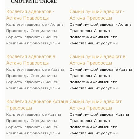
СМОТРИТЕ ТАКЖЕ
Коллегия адвокатов -
Самый лучший адвокат -
Астана Правоведы
Астана Правоведы
Коллегия адвокатов - Астана
Самый лучший адвокат - Астана
Правоведы. Специалисты
Правоведы. С целью
(юристы, адвокаты), нашей
поддержки наивысшего
компании проводят целый
качества наших услуг мы
анализ по предоставленными
сотрудничаем на
Вами документами, как по
эксклюзивной основе с рядом
Коллегия адвокатов в
Самый лучший адвокат в
нормам материального права,
профессионалов и внешних
Астана Правоведы
Астана Правоведы
так и по судебной практике.
консультантов по вопросам
Коллегия адвокатов в Астана
Самый лучший адвокат в Астана
Компания «Правоведы»
средств массовой информации
Правоведы. Специалисты
Правоведы. С целью
индивидуального подхода к
и общественных организаций.
(юристы, адвокаты), нашей
поддержки наивысшего
каждому клиенту.
компании проводят целый
качества наших услуг мы
анализ по предоставленными
сотрудничаем на
Вами документами, как по
эксклюзивной основе с рядом
Коллегия адвокатов Астана
Самый лучший адвокат
нормам материального права,
профессионалов и внешних
Правоведы
Астана Правоведы
так и по судебной практике.
консультантов по вопросам
Коллегия адвокатов Астана
Самый лучший адвокат Астана
Компания «Правоведы»
средств массовой информации
Правоведы. Специалисты
Правоведы. С целью
индивидуального подхода к
и общественных организаций.
(юристы, адвокаты), нашей
поддержки наивысшего
каждому клиенту.
компании проводят целый
качества наших услуг мы