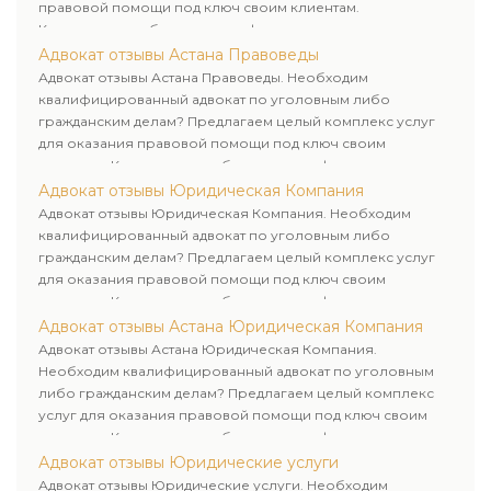
правовой помощи под ключ своим клиентам.
Комплексное обслуживание физических и юридических
лиц. Индивидуальный подход к каждому клиенту.
Адвокат отзывы Астана Правоведы
Адвокат отзывы Астана Правоведы. Необходим
квалифицированный адвокат по уголовным либо
гражданским делам? Предлагаем целый комплекс услуг
для оказания правовой помощи под ключ своим
клиентам. Комплексное обслуживание физических и
юридических лиц. Индивидуальный подход к каждому
Адвокат отзывы Юридическая Компания
клиенту.
Адвокат отзывы Юридическая Компания. Необходим
квалифицированный адвокат по уголовным либо
гражданским делам? Предлагаем целый комплекс услуг
для оказания правовой помощи под ключ своим
клиентам. Комплексное обслуживание физических и
юридических лиц. Индивидуальный подход к каждому
Адвокат отзывы Астана Юридическая Компания
клиенту.
Адвокат отзывы Астана Юридическая Компания.
Необходим квалифицированный адвокат по уголовным
либо гражданским делам? Предлагаем целый комплекс
услуг для оказания правовой помощи под ключ своим
клиентам. Комплексное обслуживание физических и
юридических лиц. Индивидуальный подход к каждому
Адвокат отзывы Юридические услуги
клиенту.
Адвокат отзывы Юридические услуги. Необходим