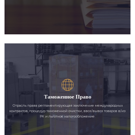
Таможенное Право
Отрасль права регламентирующая заключение международных
контрактов, процедур таможенной очистки, ввоз/вывоз товаров в/из
РК и льготное налогообложение.