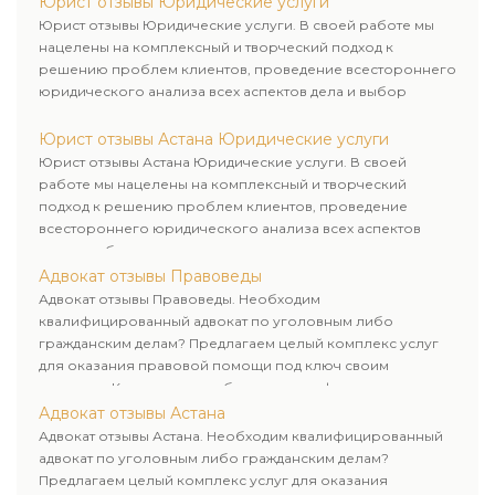
Юрист отзывы Юридические услуги
Юрист отзывы Юридические услуги. В своей работе мы
нацелены на комплексный и творческий подход к
решению проблем клиентов, проведение всестороннего
юридического анализа всех аспектов дела и выбор
рационального пути для его успешного завершения.
Юрист отзывы Астана Юридические услуги
Юрист отзывы Астана Юридические услуги. В своей
работе мы нацелены на комплексный и творческий
подход к решению проблем клиентов, проведение
всестороннего юридического анализа всех аспектов
дела и выбор рационального пути для его успешного
завершения.
Адвокат отзывы Правоведы
Адвокат отзывы Правоведы. Необходим
квалифицированный адвокат по уголовным либо
гражданским делам? Предлагаем целый комплекс услуг
для оказания правовой помощи под ключ своим
клиентам. Комплексное обслуживание физических и
юридических лиц. Индивидуальный подход к каждому
Адвокат отзывы Астана
клиенту.
Адвокат отзывы Астана. Необходим квалифицированный
адвокат по уголовным либо гражданским делам?
Предлагаем целый комплекс услуг для оказания