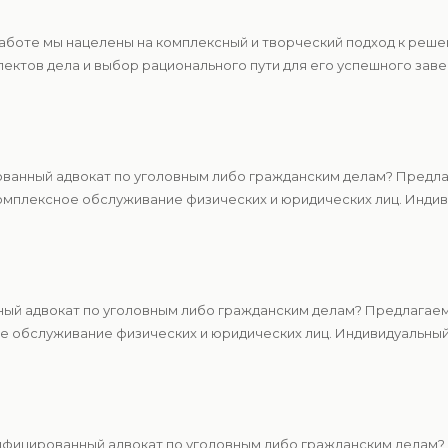
работе мы нацелены на комплексный и творческий подход к реш
ектов дела и выбор рационального пути для его успешного зав
ванный адвокат по уголовным либо гражданским делам? Предлаг
мплексное обслуживание физических и юридических лиц. Индиви
ный адвокат по уголовным либо гражданским делам? Предлагаем
 обслуживание физических и юридических лиц. Индивидуальный 
ифицированный адвокат по уголовным либо гражданским делам? 