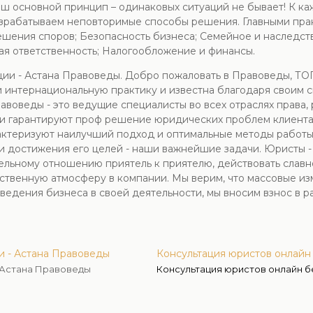
ш основной принцип – одинаковых ситуаций не бывает! К ка
зрабатываем неповторимые способы решения. Главными пра
ешения споров; Безопасность бизнеса; Семейное и наследст
я ответственность; Налогообложение и финансы.
ции - Астана Правоведы. Добро пожаловать в Правоведы, Т
 и интернациональную практику и известна благодаря своим
авоведы - это ведущие специалисты во всех отраслях права
и и гарантируют проф решение юридических проблем клиент
рактеризуют наилучший подход и оптимальные методы работы 
и достижения его целей - наши важнейшие задачи. Юристы - 
льному отношению приятель к приятелю, действовать славно
ственную атмосферу в компании. Мы верим, что массовые из
едения бизнеса в своей деятельности, мы вносим взнос в р
и - Астана Правоведы
Консультация юристов онлайн
- Астана Правоведы
Консультация юристов онлайн б