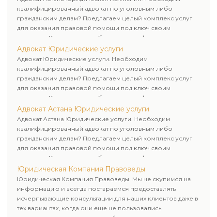
квалифицированный адвокат по уголовным либо
гражданским делам? Предлагаем целый комплекс услуг
для оказания правовой помощи под ключ своим
клиентам. Комплексное обслуживание физических и
юридических лиц. Индивидуальный подход к каждому
Адвокат Юридические услуги
клиенту.
Адвокат Юридические услуги. Необходим
квалифицированный адвокат по уголовным либо
гражданским делам? Предлагаем целый комплекс услуг
для оказания правовой помощи под ключ своим
клиентам. Комплексное обслуживание физических и
юридических лиц. Индивидуальный подход к каждому
Адвокат Астана Юридические услуги
клиенту.
Адвокат Астана Юридические услуги. Необходим
квалифицированный адвокат по уголовным либо
гражданским делам? Предлагаем целый комплекс услуг
для оказания правовой помощи под ключ своим
клиентам. Комплексное обслуживание физических и
юридических лиц. Индивидуальный подход к каждому
Юридическая Компания Правоведы
клиенту.
Юридическая Компания Правоведы. Мы не скупимся на
информацию и всегда постараемся предоставлять
исчерпывающие консультации для наших клиентов даже в
тех вариантах, когда они еще не пользовались