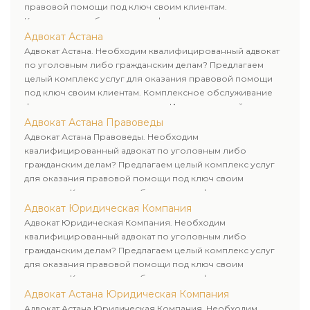
правовой помощи под ключ своим клиентам.
Комплексное обслуживание физических и юридических
лиц. Индивидуальный подход к каждому клиенту.
Адвокат Астана
Адвокат Астана. Необходим квалифицированный адвокат
по уголовным либо гражданским делам? Предлагаем
целый комплекс услуг для оказания правовой помощи
под ключ своим клиентам. Комплексное обслуживание
физических и юридических лиц. Индивидуальный подход к
каждому клиенту.
Адвокат Астана Правоведы
Адвокат Астана Правоведы. Необходим
квалифицированный адвокат по уголовным либо
гражданским делам? Предлагаем целый комплекс услуг
для оказания правовой помощи под ключ своим
клиентам. Комплексное обслуживание физических и
юридических лиц. Индивидуальный подход к каждому
Адвокат Юридическая Компания
клиенту.
Адвокат Юридическая Компания. Необходим
квалифицированный адвокат по уголовным либо
гражданским делам? Предлагаем целый комплекс услуг
для оказания правовой помощи под ключ своим
клиентам. Комплексное обслуживание физических и
юридических лиц. Индивидуальный подход к каждому
Адвокат Астана Юридическая Компания
клиенту.
Адвокат Астана Юридическая Компания. Необходим