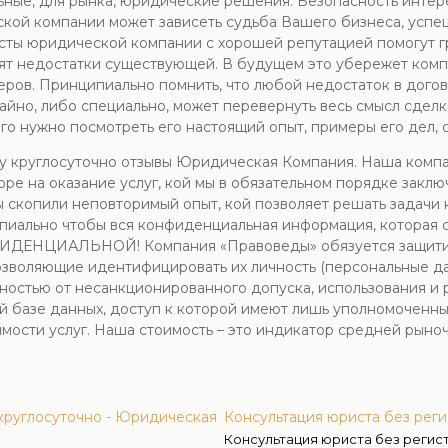
ьные, для рынка, юридические решения. Безопасность интере
ской компании может зависеть судьба Вашего бизнеса, усп
исты юридической компании с хорошей репутацией помогут 
нят недостатки существующей. В будущем это убережет комп
ров. Принципиально помнить, что любой недостаток в догов
но, либо специально, может перевернуть весь смысл сделки,
го нужно посмотреть его настоящий опыт, примеры его дел, с
ну круглосуточно отзывы Юридическая Компания. Наша комп
воре на оказание услуг, кой мы в обязательном порядке закл
ы скопили неповторимый опыт, кой позволяет решать задачи
ипиально чтобы вся конфиденциальная информация, которая 
ФИДЕНЦИАЛЬНОЙ! Компания «Правоведы» обязуется защитить
озволяющие идентифицировать их личность (персональные да
остью от несанкционированного допуска, использования и р
й базе данных, доступ к которой имеют лишь уполномоченн
мости услуг. Наша стоимость – это индикатор средней рыноч
круглосуточно - Юридическая
Консультация юриста без рег
Консультация юриста без регис