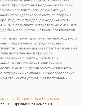
сов клиента, даже в самых критических
ешность приобретения недвижимости либо
грамотно составить всю документацию
анию от рейдерского захвата со стороны
оре, будь то с продавцом недвижимости,
 и Вы в результате останетесь ни с чем. Как
удебных процессов, и отзывы его клиентов.
ания гарантирует достижение необходимого
ючаем пред началом сотрудничества с
 клиентов с наименьшими затратами времени
стала доступна нам в процессе
 сведения о фактах, событиях и
нные), а еще сведения, связанные с
азглашения! На время работы с клиентом
ые сотрудники компании. Ценообразование
ной стоимости услуги. Для постоянных
истрации - Юридическая Компания
трации - Юридическая Компания