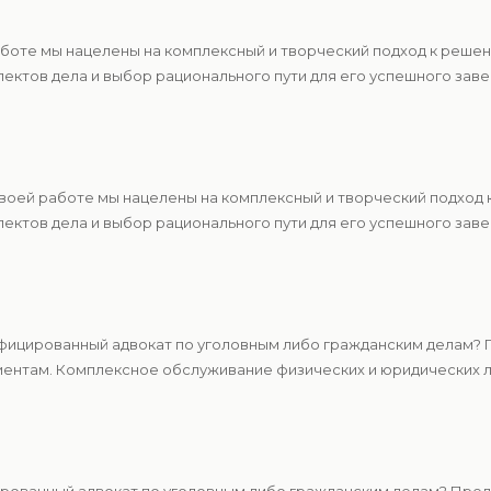
аботе мы нацелены на комплексный и творческий подход к реше
ектов дела и выбор рационального пути для его успешного зав
своей работе мы нацелены на комплексный и творческий подход
ектов дела и выбор рационального пути для его успешного зав
ицированный адвокат по уголовным либо гражданским делам? П
ентам. Комплексное обслуживание физических и юридических ли