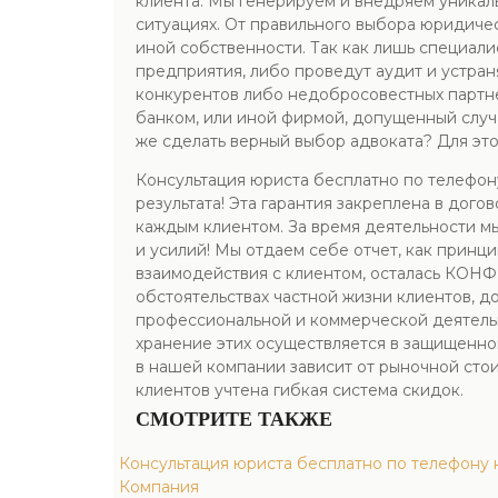
клиента. Мы генерируем и внедряем уникал
ситуациях. От правильного выбора юридиче
иной собственности. Так как лишь специал
предприятия, либо проведут аудит и устра
конкурентов либо недобросовестных партне
банком, или иной фирмой, допущенный случай
же сделать верный выбор адвоката? Для это
Консультация юриста бесплатно по телефо
результата! Эта гарантия закреплена в дого
каждым клиентом. За время деятельности м
и усилий! Мы отдаем себе отчет, как принц
взаимодействия с клиентом, осталась КОН
обстоятельствах частной жизни клиентов, д
профессиональной и коммерческой деятельн
хранение этих осуществляется в защищенно
в нашей компании зависит от рыночной стои
клиентов учтена гибкая система скидок.
СМОТРИТЕ ТАКЖЕ
Консультация юриста бесплатно по телефону 
Компания