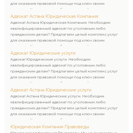
для оказания правовой помощи под ключ своим
клиентам. Комплексное обслуживание физических и
юридических лиц. Индивидуальный подход к каждому
Адвокат Астана Юридическая Компания
клиенту.
Адвокат Астана Юридическая Компания. Необходим
квалифицированный адвокат по уголовным либо
гражданским делам? Предлагаем целый комплекс услуг
для оказания правовой помощи под ключ своим
клиентам. Комплексное обслуживание физических и
юридических лиц. Индивидуальный подход к каждому
Адвокат Юридические услуги
клиенту.
Адвокат Юридические услуги. Необходим
квалифицированный адвокат по уголовным либо
гражданским делам? Предлагаем целый комплекс услуг
для оказания правовой помощи под ключ своим
клиентам. Комплексное обслуживание физических и
юридических лиц. Индивидуальный подход к каждому
Адвокат Астана Юридические услуги
клиенту.
Адвокат Астана Юридические услуги. Необходим
квалифицированный адвокат по уголовным либо
гражданским делам? Предлагаем целый комплекс услуг
для оказания правовой помощи под ключ своим
клиентам. Комплексное обслуживание физических и
юридических лиц. Индивидуальный подход к каждому
Юридическая Компания Правоведы
клиенту.
Юридическая Компания Правоведы. Мы не скупимся на