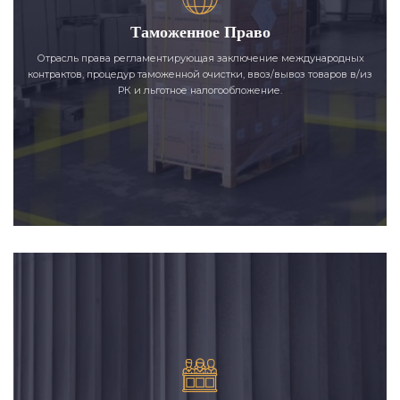
Таможенное Право
Отрасль права регламентирующая заключение международных
контрактов, процедур таможенной очистки, ввоз/вывоз товаров в/из
РК и льготное налогообложение.