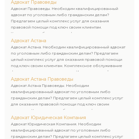
Адвокат Правоведы
Адвокат Правоведы. Необходим квалифицированный
адвокат по уголовным либо гражданским делам?
Предлагаем целый комплекс услуг для оказания
правовой помощи под ключ своим клиентам.
Комплексное обслуживание физических и юридических
лиц. Индивидуальный подход к каждому клиенту.
Адвокат Астана
Адвокат Астана. Необходим квалифицированный адвокат
по уголовным либо гражданским делам? Предлагаем
целый комплекс услуг для оказания правовой помощи
под ключ своим клиентам. Комплексное обслуживание
физических и юридических лиц. Индивидуальный подход к
каждому клиенту.
Адвокат Астана Правоведы
Адвокат Астана Правоведы. Необходим
квалифицированный адвокат по уголовным либо
гражданским делам? Предлагаем целый комплекс услуг
для оказания правовой помощи под ключ своим
клиентам. Комплексное обслуживание физических и
юридических лиц. Индивидуальный подход к каждому
Адвокат Юридическая Компания
клиенту.
Адвокат Юридическая Компания. Необходим
квалифицированный адвокат по уголовным либо
гражданским делам? Предлагаем целый комплекс услуг