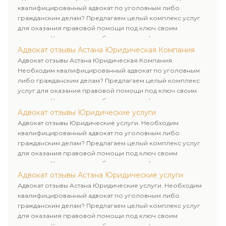
квалифицированный адвокат по уголовным либо
гражданским делам? Предлагаем целый комплекс услуг
для оказания правовой помощи под ключ своим
клиентам. Комплексное обслуживание физических и
юридических лиц. Индивидуальный подход к каждому
Адвокат отзывы Астана Юридическая Компания
клиенту.
Адвокат отзывы Астана Юридическая Компания.
Необходим квалифицированный адвокат по уголовным
либо гражданским делам? Предлагаем целый комплекс
услуг для оказания правовой помощи под ключ своим
клиентам. Комплексное обслуживание физических и
юридических лиц. Индивидуальный подход к каждому
Адвокат отзывы Юридические услуги
клиенту.
Адвокат отзывы Юридические услуги. Необходим
квалифицированный адвокат по уголовным либо
гражданским делам? Предлагаем целый комплекс услуг
для оказания правовой помощи под ключ своим
клиентам. Комплексное обслуживание физических и
юридических лиц. Индивидуальный подход к каждому
Адвокат отзывы Астана Юридические услуги
клиенту.
Адвокат отзывы Астана Юридические услуги. Необходим
квалифицированный адвокат по уголовным либо
гражданским делам? Предлагаем целый комплекс услуг
для оказания правовой помощи под ключ своим
клиентам. Комплексное обслуживание физических и