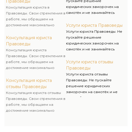
Правоведы
пускайте решение
любой трудности.
четкий план действий, для
юридических заморочек на
Консультация юриста в
успешного разрешения
самотёк и не занимайтесь
Правоведы. Свои стремления в
своего вопроса. Консультация
«самоконсультированием»,
работе, мы обращаем на
адвоката способствует
обращайтесь за помощью
достижение максимально
Услуги юриста Правоведы
осуществлению правосудия и
лишь к спецам – это залог
положительного итога для
Услуги юриста Правоведы. Не
защите ваших прав и
положительного решения
клиентов. После получения
Консультация юриста
пускайте решение
интересов.
любой трудности.
консультации, у вас останется
юридических заморочек на
Правоведы
четкий план действий, для
самотёк и не занимайтесь
Консультация юриста
успешного разрешения
«самоконсультированием»,
Правоведы. Свои стремления в
своего вопроса. Консультация
обращайтесь за помощью
Услуги юриста отзывы
работе, мы обращаем на
адвоката способствует
лишь к спецам – это залог
достижение максимально
Правоведы
осуществлению правосудия и
положительного решения
положительного итога для
Услуги юриста отзывы
защите ваших прав и
любой трудности.
клиентов. После получения
Консультация юриста
Правоведы. Не пускайте
интересов.
консультации, у вас останется
решение юридических
отзывы Правоведы
четкий план действий, для
заморочек на самотёк и не
Консультация юриста отзывы
успешного разрешения
занимайтесь
Правоведы. Свои стремления в
своего вопроса. Консультация
«самоконсультированием»,
работе, мы обращаем на
адвоката способствует
обращайтесь за помощью
достижение максимально
осуществлению правосудия и
лишь к спецам – это залог
положительного итога для
защите ваших прав и
положительного решения
клиентов. После получения
интересов.
любой трудности.
консультации, у вас останется