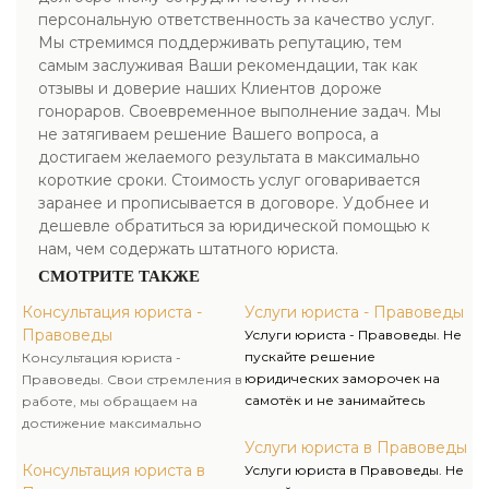
персональную ответственность за качество услуг.
Мы стремимся поддерживать репутацию, тем
самым заслуживая Ваши рекомендации, так как
отзывы и доверие наших Клиентов дороже
гонораров. Своевременное выполнение задач. Мы
не затягиваем решение Вашего вопроса, а
достигаем желаемого результата в максимально
короткие сроки. Стоимость услуг оговаривается
заранее и прописывается в договоре. Удобнее и
дешевле обратиться за юридической помощью к
нам, чем содержать штатного юриста.
СМОТРИТЕ ТАКЖЕ
Консультация юриста -
Услуги юриста - Правоведы
Правоведы
Услуги юриста - Правоведы. Не
пускайте решение
Консультация юриста -
юридических заморочек на
Правоведы. Свои стремления в
самотёк и не занимайтесь
работе, мы обращаем на
«самоконсультированием»,
достижение максимально
обращайтесь за помощью
положительного итога для
Услуги юриста в Правоведы
лишь к спецам – это залог
клиентов. После получения
Консультация юриста в
Услуги юриста в Правоведы. Не
положительного решения
консультации, у вас останется