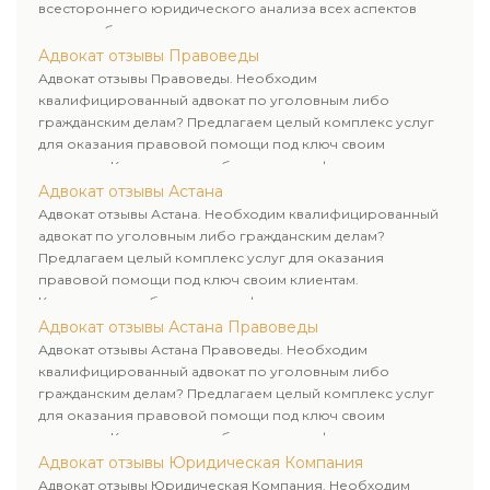
всестороннего юридического анализа всех аспектов
дела и выбор рационального пути для его успешного
завершения.
Адвокат отзывы Правоведы
Адвокат отзывы Правоведы. Необходим
квалифицированный адвокат по уголовным либо
гражданским делам? Предлагаем целый комплекс услуг
для оказания правовой помощи под ключ своим
клиентам. Комплексное обслуживание физических и
юридических лиц. Индивидуальный подход к каждому
Адвокат отзывы Астана
клиенту.
Адвокат отзывы Астана. Необходим квалифицированный
адвокат по уголовным либо гражданским делам?
Предлагаем целый комплекс услуг для оказания
правовой помощи под ключ своим клиентам.
Комплексное обслуживание физических и юридических
лиц. Индивидуальный подход к каждому клиенту.
Адвокат отзывы Астана Правоведы
Адвокат отзывы Астана Правоведы. Необходим
квалифицированный адвокат по уголовным либо
гражданским делам? Предлагаем целый комплекс услуг
для оказания правовой помощи под ключ своим
клиентам. Комплексное обслуживание физических и
юридических лиц. Индивидуальный подход к каждому
Адвокат отзывы Юридическая Компания
клиенту.
Адвокат отзывы Юридическая Компания. Необходим