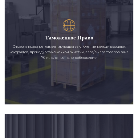
Таможенное Право
Отрасль права регламентирующая заключение международных
контрактов, процедур таможенной очистки, ввоз/вывоз товаров в/из
РК и льготное налогообложение.