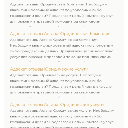
клиенту.
Адвокат отзывы Юридическая Компания. Необходим
квалифицированный адвокат по уголовным либо
гражданским делам? Предлагаем целый комплекс услуг
для оказания правовой помощи под ключ своим
клиентам. Комплексное обслуживание физических и
юридических лиц. Индивидуальный подход к каждому
Адвокат отзывы Астана Юридическая Компания
клиенту.
Адвокат отзывы Астана Юридическая Компания.
Необходим квалифицированный адвокат по уголовным
либо гражданским делам? Предлагаем целый комплекс
услуг для оказания правовой помощи под ключ своим
клиентам. Комплексное обслуживание физических и
юридических лиц. Индивидуальный подход к каждому
Адвокат отзывы Юридические услуги
клиенту.
Адвокат отзывы Юридические услуги. Необходим
квалифицированный адвокат по уголовным либо
гражданским делам? Предлагаем целый комплекс услуг
для оказания правовой помощи под ключ своим
клиентам. Комплексное обслуживание физических и
юридических лиц. Индивидуальный подход к каждому
Адвокат отзывы Астана Юридические услуги
клиенту.
Адвокат отзывы Астана Юридические услуги. Необходим
квалифицированный адвокат по уголовным либо
гражданским делам? Предлагаем целый комплекс услуг
для оказания правовой помощи под ключ своим