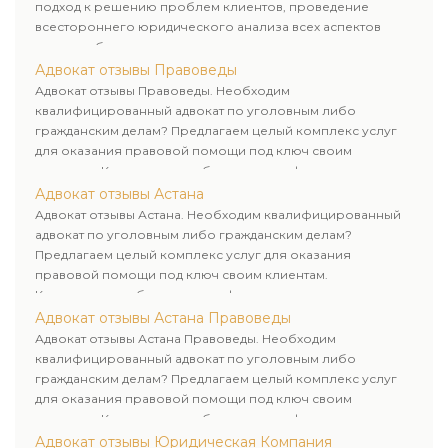
подход к решению проблем клиентов, проведение
всестороннего юридического анализа всех аспектов
дела и выбор рационального пути для его успешного
завершения.
Адвокат отзывы Правоведы
Адвокат отзывы Правоведы. Необходим
квалифицированный адвокат по уголовным либо
гражданским делам? Предлагаем целый комплекс услуг
для оказания правовой помощи под ключ своим
клиентам. Комплексное обслуживание физических и
юридических лиц. Индивидуальный подход к каждому
Адвокат отзывы Астана
клиенту.
Адвокат отзывы Астана. Необходим квалифицированный
адвокат по уголовным либо гражданским делам?
Предлагаем целый комплекс услуг для оказания
правовой помощи под ключ своим клиентам.
Комплексное обслуживание физических и юридических
лиц. Индивидуальный подход к каждому клиенту.
Адвокат отзывы Астана Правоведы
Адвокат отзывы Астана Правоведы. Необходим
квалифицированный адвокат по уголовным либо
гражданским делам? Предлагаем целый комплекс услуг
для оказания правовой помощи под ключ своим
клиентам. Комплексное обслуживание физических и
юридических лиц. Индивидуальный подход к каждому
Адвокат отзывы Юридическая Компания