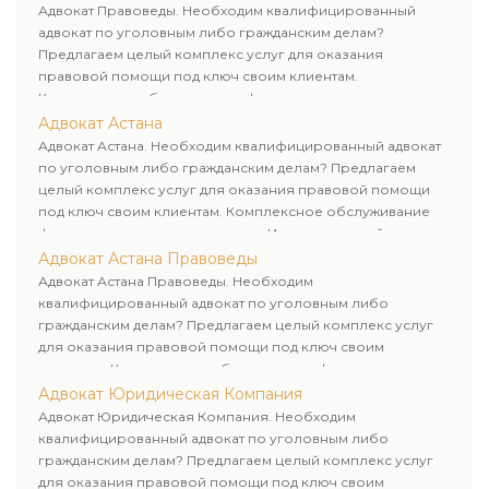
Адвокат Правоведы. Необходим квалифицированный
адвокат по уголовным либо гражданским делам?
Предлагаем целый комплекс услуг для оказания
правовой помощи под ключ своим клиентам.
Комплексное обслуживание физических и юридических
лиц. Индивидуальный подход к каждому клиенту.
Адвокат Астана
Адвокат Астана. Необходим квалифицированный адвокат
по уголовным либо гражданским делам? Предлагаем
целый комплекс услуг для оказания правовой помощи
под ключ своим клиентам. Комплексное обслуживание
физических и юридических лиц. Индивидуальный подход к
каждому клиенту.
Адвокат Астана Правоведы
Адвокат Астана Правоведы. Необходим
квалифицированный адвокат по уголовным либо
гражданским делам? Предлагаем целый комплекс услуг
для оказания правовой помощи под ключ своим
клиентам. Комплексное обслуживание физических и
юридических лиц. Индивидуальный подход к каждому
Адвокат Юридическая Компания
клиенту.
Адвокат Юридическая Компания. Необходим
квалифицированный адвокат по уголовным либо
гражданским делам? Предлагаем целый комплекс услуг
для оказания правовой помощи под ключ своим