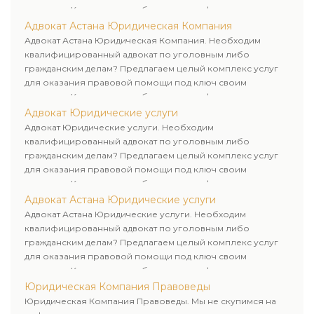
клиентам. Комплексное обслуживание физических и
юридических лиц. Индивидуальный подход к каждому
Адвокат Астана Юридическая Компания
клиенту.
Адвокат Астана Юридическая Компания. Необходим
квалифицированный адвокат по уголовным либо
гражданским делам? Предлагаем целый комплекс услуг
для оказания правовой помощи под ключ своим
клиентам. Комплексное обслуживание физических и
юридических лиц. Индивидуальный подход к каждому
Адвокат Юридические услуги
клиенту.
Адвокат Юридические услуги. Необходим
квалифицированный адвокат по уголовным либо
гражданским делам? Предлагаем целый комплекс услуг
для оказания правовой помощи под ключ своим
клиентам. Комплексное обслуживание физических и
юридических лиц. Индивидуальный подход к каждому
Адвокат Астана Юридические услуги
клиенту.
Адвокат Астана Юридические услуги. Необходим
квалифицированный адвокат по уголовным либо
гражданским делам? Предлагаем целый комплекс услуг
для оказания правовой помощи под ключ своим
клиентам. Комплексное обслуживание физических и
юридических лиц. Индивидуальный подход к каждому
Юридическая Компания Правоведы
клиенту.
Юридическая Компания Правоведы. Мы не скупимся на