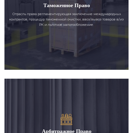
Таможенное Право
Отрасль права регламентирующая заключение международных
контрактов, процедур таможенной очистки, ввоз/вывоз товаров в/из
РК и льготное налогообложение.
Арбитражное Право