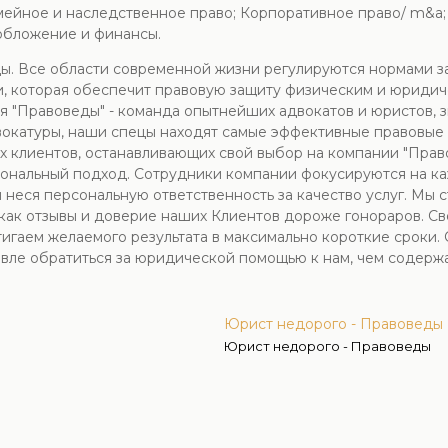
мейное и наследственное право; Корпоративное право/ m&a
обложение и финансы.
ы. Все области современной жизни регулируются нормами зак
, которая обеспечит правовую защиту физическим и юридиче
 "Правоведы" - команда опытнейших адвокатов и юристов, 
вокатуры, наши спецы находят самые эффективные правовые
х клиентов, останавливающих свой выбор на компании "Прав
ональный подход. Сотрудники компании фокусируются на ка
 неся персональную ответственность за качество услуг. Мы
как отзывы и доверие наших Клиентов дороже гонораров. С
игаем желаемого результата в максимально короткие сроки. 
вле обратиться за юридической помощью к нам, чем содержа
Юрист недорого - Правоведы
Юрист недорого - Правоведы