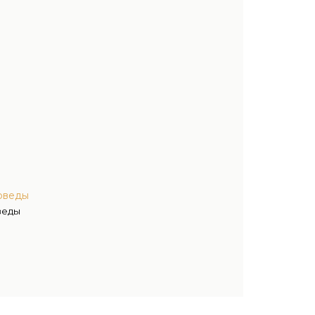
оведы
веды